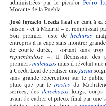
administrées par le picador
Pedro It
Morante de la Puebla.
José Ignacio Uceda Leal
en était à sa
saison - et à Madrid – et remplissait pa
Son premier, juste de
hechuras
malg
entrepris à la cape sans montrer grand
de courte durée, sortant sans trop
repuchándose
–. Il fléchissait des 
premiers
muletazos
mais il révélait une
à Uceda Leal de réaliser une
faena
soigné
sans grande répercution sur le public
pluie que par le
trasteo
du Madrilène
serrées, des
derechazos
longs, corps 
avant de cadrer et piteux final par une 
habituel chez ce bon
estoqueador