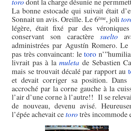
toro
dont la charge désunie ne permmettai
La bonne estocade qui suivait était d’
Sonnait un avis. Oreille. Le 6
, joli
tor
ème
légère, était fixé par des véronique
conservant son caractère
suelto
ava
administrées par Agustín Romero. Le
pas très convaincant: le
toro
n’”humiliai
livrait pas à la
muleta
de Sebastien Cas
mais se trouvait décalé par rapport au
t
et devait corriger sa position. Dan
accroché par la corne gauche à la cuis
l’air d’une corne à l’autre!! Il se relevai
de nouveau, devenu avisé. Heureusem
l’épée achevait ce
toro
très incommode et