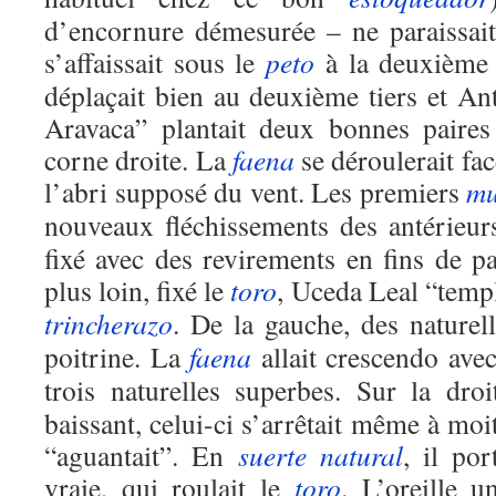
d’encornure démesurée – ne paraissait 
s’affaissait sous le
peto
à la deuxième p
déplaçait bien au deuxième tiers et A
Aravaca” plantait deux bonnes paires
corne droite. La
faena
se déroulerait fa
l’abri supposé du vent. Les premiers
mu
nouveaux fléchissements des antérieur
fixé avec des revirements en fins de p
plus loin, fixé le
toro
, Uceda Leal “templ
trincherazo
. De la gauche, des naturell
poitrine. La
faena
allait crescendo ave
trois naturelles superbes. Sur la dr
baissant, celui-ci s’arrêtait même à moi
“aguantait”. En
suerte
natural
, il po
vraie, qui roulait le
toro
. L’oreille 