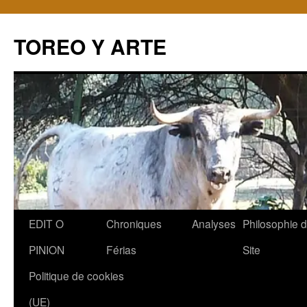
TOREO Y ARTE
Aller
EDIT O
Chroniques
Analyses
Philosophie 
au
PINION
Férias
Site
contenu
Politique de cookies
(UE)