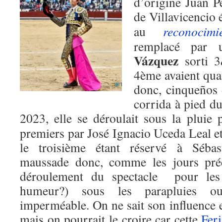
d’origine Juan 
de Villavicencio
au
reconocimi
remplacé par
Vázquez
sorti 3
4ème avaient quat
donc, cinqueños 
corrida à pied du
2023, elle se déroulait sous la pluie
premiers par José Ignacio Uceda Leal e
le troisième étant réservé à Sébas
maussade donc, comme les jours préc
déroulement du spectacle pour les s
humeur?) sous les parapluies o
imperméable. On ne sait son influence 
mais on pourrait le croire car cette
Fer