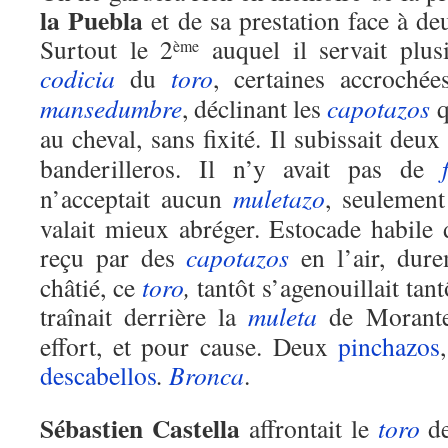
la Puebla
et de sa prestation face à deu
Surtout le 2
auquel il servait plus
ème
codicia
du
toro
, certaines accrochées
mansedumbre
, déclinant les
capotazos
q
au cheval, sans fixité. Il subissait deu
banderilleros. Il n’y avait pas de
n’acceptait aucun
muletazo
, seulement
valait mieux abréger. Estocade habile
reçu par des
capotazos
en l’air, dure
châtié, ce
toro
,
tantôt s’agenouillait tant
traînait derrière la
muleta
de Morante 
effort, et pour cause. Deux
pinchazos
descabellos
.
Bronca
.
Sébastien Castella
affrontait le
toro
de