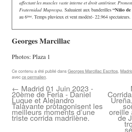
affectant les muscles vaste interne et droit antérieur. Pronos
“Niño de
Fraternidad Muprespa.
Saluaient aux banderilles
au 6
. Temps pluvieux et vent modéré- 22.964 spectateurs.
ème
Georges Marcillac
Photos: Plaza 1
Ce contenu a été publié dans
Georges Marcillac Escritos
,
Madri
avec
ce permalien
.
←
Madrid 01 Juin 2023 -
20ème de Feria - Daniel
Corrida
Luque et Alejandro
Ureña,
Talavante protagonisent les
so
meilleurs moments d’une
oreille
triste corrida madrilène.
de J
tr
sé