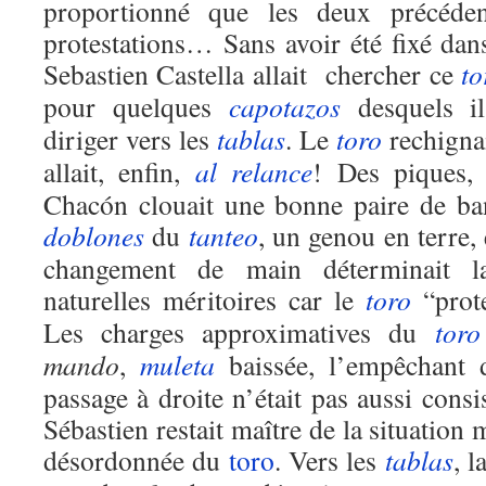
proportionné que les deux précédent
protestations… Sans avoir été fixé da
Sebastien Castella allait chercher ce
to
pour quelques
capotazos
desquels il
diriger vers les
tablas
. Le
toro
rechignai
allait, enfin,
al relance
! Des piques, 
Chacón clouait une bonne paire de ban
doblones
du
tanteo
, un genou en terre, 
changement de main déterminait la
naturelles méritoires car le
toro
“prote
Les charges approximatives du
toro
mando
,
muleta
baissée, l’empêchant d
passage à droite n’était pas aussi cons
Sébastien restait maître de la situation 
désordonnée du
toro
. Vers les
tablas
, l