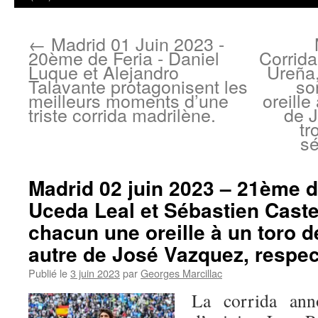
←
Madrid 01 Juin 2023 -
20ème de Feria - Daniel
Corrida
Luque et Alejandro
Ureña,
Talavante protagonisent les
so
meilleurs moments d’une
oreille
triste corrida madrilène.
de J
tr
sé
Madrid 02 juin 2023 – 21ème de
Uceda Leal et Sébastien Caste
chacun une oreille à un toro d
autre de José Vazquez, respe
Publié le
3 juin 2023
par
Georges Marcillac
La corrida an