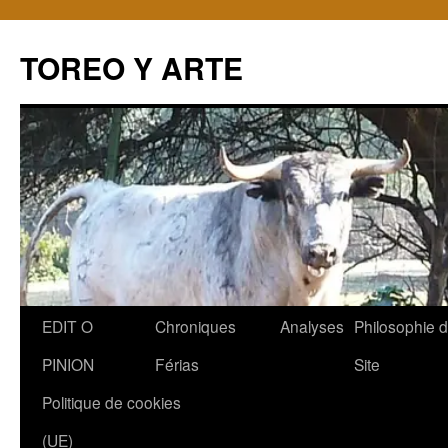
TOREO Y ARTE
Aller
EDIT O
Chroniques
Analyses
Philosophie 
au
PINION
Férias
Site
contenu
Politique de cookies
(UE)