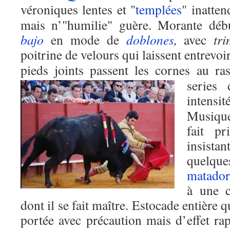
véroniques lentes et "
templées
" inatte
mais n’"humilie" guère. Morante dé
bajo
en mode de
doblones
,
avec
tri
poitrine de velours qui laissent entrevoi
pieds joints passent les cornes au r
series 
intensit
Musique
fait p
insist
quelqu
matador
à une c
dont il se fait maître. Estocade entière
portée avec précaution mais d’effet ra