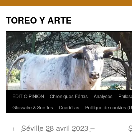
TOREO Y ARTE
Aller
EDIT O PINION
Chroniques Férias
Analyses
Philos
au
Glossaire & Suertes
Cuadrillas
Politique de cookies (
contenu
←
Séville 28 avril 2023 –
S