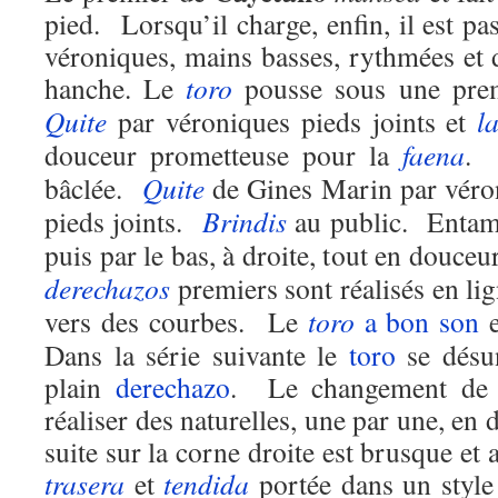
pied. Lorsqu’il charge, enfin, il est p
véroniques, mains basses, rythmées et 
hanche. Le
toro
pousse sous une prem
Quite
par véroniques pieds joints et
l
douceur prometteuse pour la
faena
. 
bâclée.
Quite
de Gines Marin par véro
pieds joints.
Brindis
au public. Enta
puis par le bas, à droite, tout en douce
derechazos
premiers sont réalisés en lig
vers des courbes. Le
toro
a bon son
e
Dans la série suivante le
toro
se désu
plain
derechazo
. Le changement de 
réaliser des naturelles, une par une, en
suite sur la corne droite est brusque et
trasera
et
tendida
portée dans un style