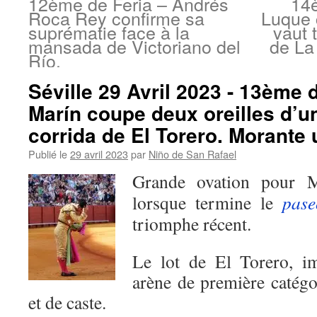
12ème de Feria – Andrés
14è
Roca Rey confirme sa
Luque 
suprématie face à la
vaut 
mansada de Victoriano del
de La
Río.
Séville 29 Avril 2023 - 13ème 
Marín coupe deux oreilles d’u
corrida de El Torero. Morante u
Publié le
29 avril 2023
par
Niño de San Rafael
Grande ovation pour M
lorsque termine le
pase
triomphe récent.
Le lot de El Torero, i
arène de première catég
et de caste.