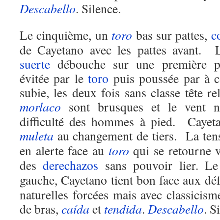
Descabello
. Silence.
Le cinquième, un
toro
bas sur pattes,
c
de Cayetano avec les pattes avant. 
suerte
débouche sur une première pi
évitée par le
toro
puis poussée par à 
subie, les deux fois sans classe tête 
morlaco
sont brusques et le vent ne
difficulté des hommes à pied. Cayeta
muleta
au changement de tiers. La tensi
en alerte face au
toro
qui se retourne 
des
derechazos
sans pouvoir lier. L
gauche, Cayetano tient bon face aux dé
naturelles forcées mais avec classicis
de bras,
caída
et
tendida
.
Descabello
. S