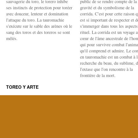
sauvagerie du toro, le torero inhibe
public de se rendre compte de la
ses instincts de protection pour toréer
gravité et du symbolisme de la
avec douceur, lenteur et domination
corrida. C'est pour cette raison q
l'attaque du toro. La tauromachie
est si important de respecter et d
s'exécute sur le sable des arènes où le
s'immerger dans tous les aspects
sang des toros et des toreros se sont
rituel. La corrida est un voyage 
mêlés.
cœur de l'âme ancestrale de l'h
qui pour survivre combat l'anima
qu'il comprend et admire. Le co
en tauromachie est un combat à l
recherche du beau, du sublime, 
l'extase que l'on rencontre à la
frontière de la mort.
TOREO Y ARTE