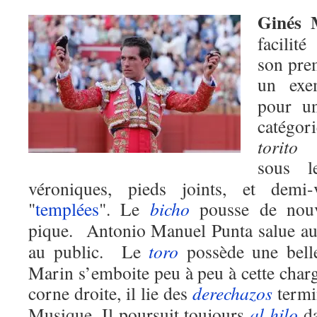
Ginés 
facilit
son pre
un exe
pour u
catégo
torito
p
sous
véroniques, pieds joints, et demi-
"
templées
". Le
bicho
pousse de nouv
pique. Antonio Manuel Punta salue au
au public. Le
toro
possède une bell
Marin s’emboite peu à peu à cette char
corne droite, il lie des
derechazos
termi
Musique. Il poursuit toujours
al hilo
d