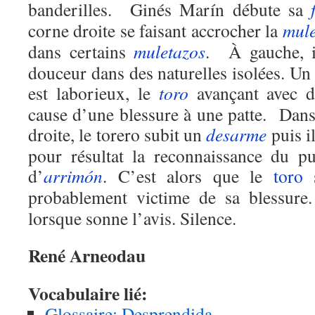
banderilles. Ginés Marín débute sa
corne droite se faisant accrocher la
mule
dans certains
muletazos
. À gauche, il
douceur dans des naturelles isolées. Un
est laborieux, le
toro
avançant avec dif
cause d’une blessure à une patte. Dan
droite, le torero subit un
desarme
puis i
pour résultat la reconnaissance du p
d’
arrimón
. C’est alors que le
toro
s
probablement victime de sa blessu
lorsque sonne l’avis. Silence.
René Arneodau
Vocabulaire lié:
Glossaire: Desprendida