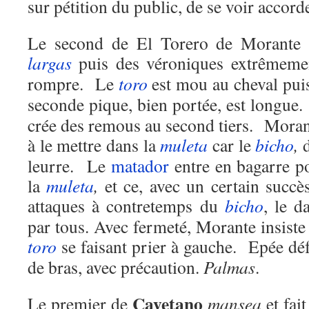
sur pétition du public, de se voir accorde
Le second de El Torero de Morante e
largas
puis des véroniques extrêmemen
rompre. Le
toro
est mou au cheval puis 
seconde pique, bien portée, est longue
crée des remous au second tiers. Morante
à le mettre dans la
muleta
car le
bicho
,
d
leurre. Le
matador
entre en bagarre p
la
muleta
,
et ce, avec un certain succè
attaques à contretemps du
bicho
, le d
par tous. Avec fermeté, Morante insiste 
toro
se faisant prier à gauche. Epée dé
de bras, avec précaution.
Palmas
.
Cayetano
Le premier de
mansea
et fai