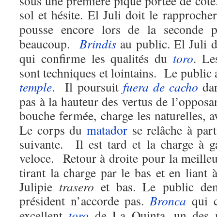
sous une première pique portée de côté. 
sol et hésite. El Juli doit le rapproch
pousse encore lors de la seconde 
beaucoup.
Brindis
au public. El Juli
qui confirme les qualités du
toro
. Le
sont techniques et lointains. Le public
temple
. Il poursuit
fuera de cacho
da
pas à la hauteur des vertus de l’oppos
bouche fermée, charge les naturelles, 
Le corps du
matador
se relâche à parti
suivante. Il est tard et la charge à g
veloce. Retour à droite pour la meilleu
tirant la charge par le bas et en liant 
Julipie
trasero
et bas. Le public dem
président n’accorde pas.
Bronca
qui c
excellent
toro
de La Quinta, un des 