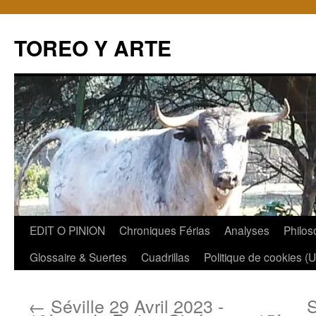
TOREO Y ARTE
Aller
EDIT O PINION
Chroniques Férias
Analyses
Philos
au
Glossaire & Suertes
Cuadrillas
Politique de cookies (
contenu
←
Séville 29 Avril 2023 -
S