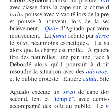
avec classe dans la cape sur la corne
torito
pousse avec vivacité lors de la p
et pousse à nouveau, lors de la se
brièvement.
Quite
d’Aguado par véron
mouvement. La
faena
débute par
dere
le
pico
, néanmoins esthétiques. La sui
alors que la charge est molle. À gauche,
tire des naturelles, une par une, face
Débordé alors qu’il poursuit à droit
résoudre la situation avec des
adornos
et le public proteste. Entière
caída
. Sil
Aguado exécute un
toreo
de cape dont
second, lent et "
templé
", avec demi-
accompagné des
olés
du public. Le
t