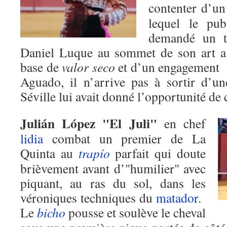
contenter d’u
lequel le pu
demandé un t
Daniel Luque au sommet de son art a
base de
valor seco
et d’un engagement n
Aguado, il n’arrive pas à sortir d’u
Séville lui avait donné l’opportunité de 
Julián López "El Juli"
en chef
lidia
combat un premier de La
Quinta au
trapío
parfait qui doute
brièvement avant d’"humilier" avec
piquant, au ras du sol, dans les
véroniques techniques du
matador
.
Le
bicho
pousse et soulève le cheval