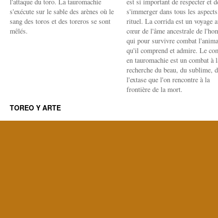
l'attaque du toro. La tauromachie
est si important de respecter et d
s'exécute sur le sable des arènes où le
s'immerger dans tous les aspects
sang des toros et des toreros se sont
rituel. La corrida est un voyage 
mêlés.
cœur de l'âme ancestrale de l'h
qui pour survivre combat l'anima
qu'il comprend et admire. Le co
en tauromachie est un combat à l
recherche du beau, du sublime, 
l'extase que l'on rencontre à la
frontière de la mort.
TOREO Y ARTE