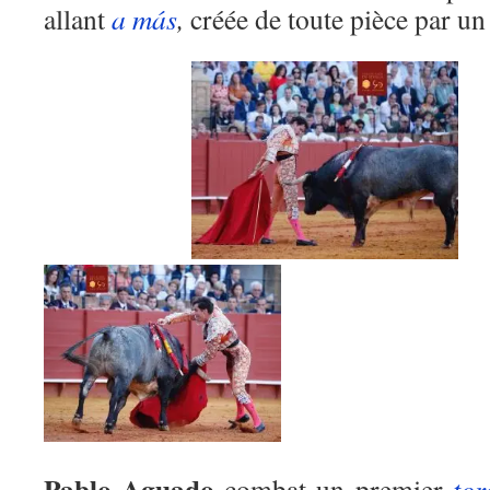
allant
a más
,
créée de toute pièce par u
Pablo Aguado
combat un premier
tor