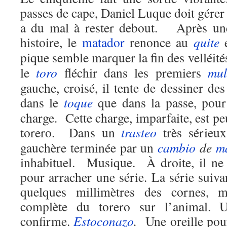
passes de cape, Daniel Luque doit gérer 
a du mal à rester debout. Après une
histoire, le
matador
renonce au
quite
e
pique semble marquer la fin des velléit
le
toro
fléchir dans les premiers
mul
gauche, croisé, il tente de dessiner des
dans le
toque
que dans la passe, pour 
charge. Cette charge, imparfaite, est pe
torero. Dans un
trasteo
très sérieux
gauchère terminée par un
cambio
de
m
inhabituel. Musique. À droite, il ne 
pour arracher une série. La série suiva
quelques millimètres des cornes, 
complète du torero sur l’animal. U
confirme.
Estoconazo
.
Une oreille pou