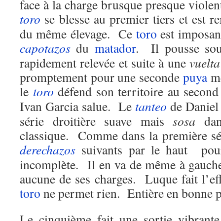
face à la charge brusque presque viole
toro
se blesse au premier tiers et est 
du même élevage. Ce
toro
est imposant
capotazos
du
matador
. Il pousse so
rapidement relevée et suite à une
vuelt
promptement pour une seconde
puya
me
le
toro
défend son territoire au second 
Ivan Garcia salue. Le
tanteo
de Daniel 
série droitière suave mais
sosa
dans
classique. Comme dans la première sé
derechazos
suivants par le haut pour
incomplète. Il en va de même à gauch
aucune de ses charges. Luque fait l’eff
toro
ne permet rien. Entière en bonne pl
Le cinquième fait une sortie vibrante.