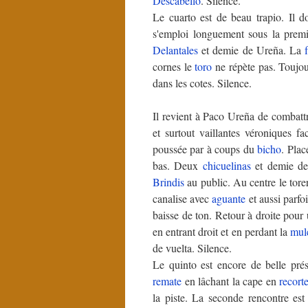
Descabello
. Silence.
Le cuarto est de beau trapio. Il 
s'emploi longuement sous la prem
Delantales
et demie de Ureña. La
cornes le
toro
ne répète pas. Toujou
dans les cotes. Silence.
Il revient à Paco Ureña de combatt
et surtout vaillantes véroniques f
poussée par à coups du
bicho
. Plac
bas. Deux
chicuelinas
et demie d
Brindis
au public. Au centre le tor
canalise avec
aguante
et aussi parfo
baisse de ton. Retour à droite pour 
en entrant droit et en perdant la
mul
de vuelta. Silence.
Le quinto est encore de belle prés
remate
en lâchant la cape en
recort
la piste. La seconde rencontre es