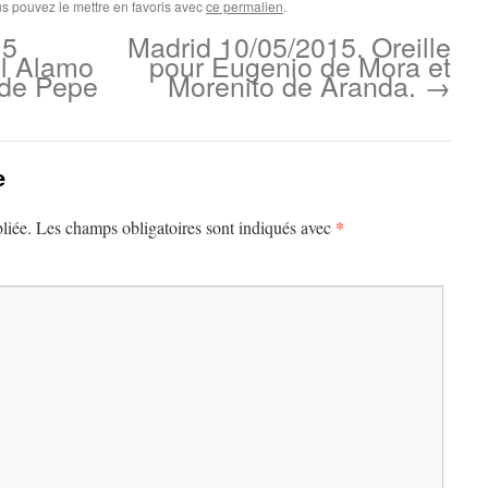
us pouvez le mettre en favoris avec
ce permalien
.
15
Madrid 10/05/2015. Oreille
el Alamo
pour Eugenio de Mora et
 de Pepe
Morenito de Aranda.
→
e
*
liée.
Les champs obligatoires sont indiqués avec