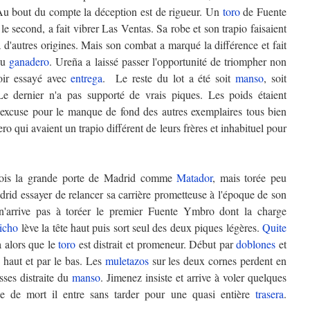
 Au bout du compte la déception est de rigueur. Un
toro
de Fuente
e second, a fait vibrer Las Ventas. Sa robe et son trapio faisaient
 d'autres origines. Mais son combat a marqué la différence et fait
 du
ganadero
. Ureña a laissé passer l'opportunité de triompher non
oir essayé avec
entrega
. Le reste du lot a été soit
manso
, soit
 Le dernier n'a pas supporté de vrais piques. Les poids étaient
d'excuse pour le manque de fond des autres exemplaires tous bien
ero qui avaient un trapio différent de leurs frères et inhabituel pour
 fois la grande porte de Madrid comme
Matador
, mais torée peu
drid essayer de relancer sa carrière prometteuse à l'époque de son
n'arrive pas à toréer le premier Fuente Ymbro dont la charge
icho
lève la tête haut puis sort seul des deux piques légères.
Quite
 alors que le
toro
est distrait et promeneur. Début par
doblones
et
e haut et par le bas. Les
muletazos
sur les deux cornes perdent en
asses distraite du
manso
. Jimenez insiste et arrive à voler quelques
ée de mort il entre sans tarder pour une quasi entière
trasera
.