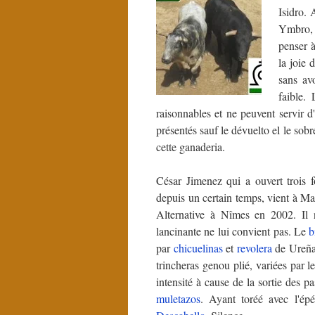
Isidro.
Ymbro, l
penser à
la joie
sans av
faible.
raisonnables et ne peuvent servir 
présentés sauf le dévuelto el le sobr
cette ganaderia.
César Jimenez qui a ouvert trois
depuis un certain temps, vient à Ma
Alternative à Nîmes en 2002. Il 
lancinante ne lui convient pas. Le
b
par
chicuelinas
et
revolera
de Ureña
trincheras genou plié, variées par l
intensité à cause de la sortie des p
muletazos
. Ayant toréé avec l'ép