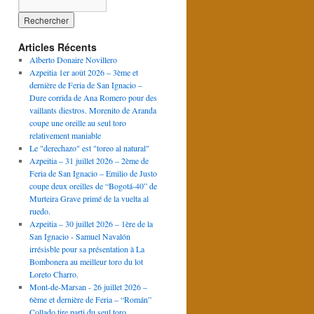
Articles Récents
Alberto Donaire Novillero
Azpeitia 1er août 2026 – 3ème et
dernière de Feria de San Ignacio –
Dure corrida de Ana Romero pour des
vaillants diestros. Morenito de Aranda
coupe une oreille au seul toro
relativement maniable
Le "derechazo" est "toreo al natural"
Azpeitia – 31 juillet 2026 – 2ème de
Feria de San Ignacio – Emilio de Justo
coupe deux oreilles de “Bogotá-40” de
Murteira Grave primé de la vuelta al
ruedo.
Azpeitia – 30 juillet 2026 – 1ère de la
San Ignacio - Samuel Navalón
irrésisble pour sa présentation à La
Bombonera au meilleur toro du lot
Loreto Charro.
Mont-de-Marsan - 26 juillet 2026 –
6ème et dernière de Feria – “Román”
Collado tire parti du seul toro