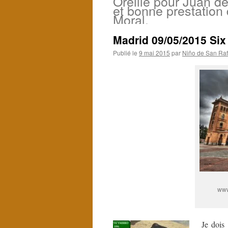
Oreille pour Juan d
et bonne prestation
Moral.
Madrid 09/05/2015 Six
Publié le
9 mai 2015
par
Niño de San Raf
www
Je dois 