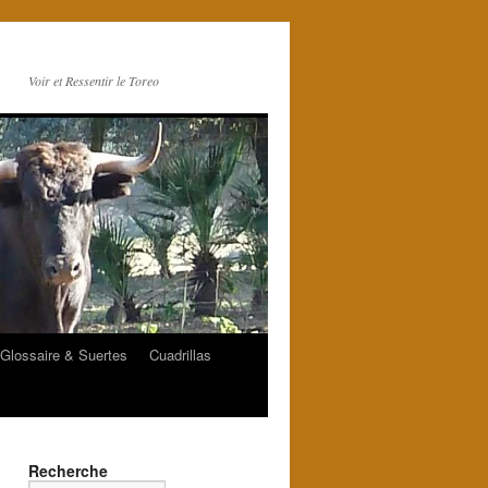
Voir et Ressentir le Toreo
Glossaire & Suertes
Cuadrillas
Recherche