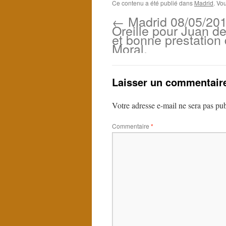
Ce contenu a été publié dans
Madrid
. Vo
←
Madrid 08/05/20
Oreille pour Juan d
et bonne prestation
Moral.
Laisser un commentair
Votre adresse e-mail ne sera pas pub
Commentaire
*