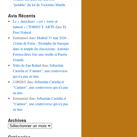
“potable” du lot de Victorino Martín.
Avis Récents
Le « derechazo » est « toreo al
natural » | TOREO Y ARTE
dans
El
Pase Natural
Emmanuel
dans
Madrid 31 mai 2026 -
21ème de Feria - Triomphe du baroque
dans le temple du classicisme. Antonio
Ferrera deux fois une oreille et Puerta
Grande.
Niño de San Rafael
dans
Sebastián
Castella et "Cantaor", une controverse
qui n'a pas eu lieu.
GIBERT
dans
Sebastián Castella et
"Cantaor", une controverse qui n'a pas
eu lieu.
Emmanuel
dans
Sebastián Castella et
"Cantaor", une controverse qui n'a pas
eu lieu.
Archives
Archives