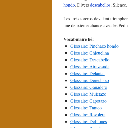
hondo
. Divers
descabellos
. Silence.
Les trois toreros devaient triompher
une deuxième chance avec les Pedr
Vocabulaire lié:
Glossaire: Pinchazo hondo
Glossaire: Chicuelina
Glossaire: Descabello
Glossaire: Atravesada
Glossaire: Delantal
Glossaire: Derechazo
Glossaire: Ganadero
Glossaire: Muletazo
Glossaire: Capotazo
Glossaire: Tanteo
Glossaire: Revolera
Glossaire: Doblones