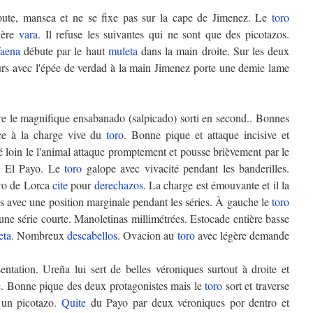
doute, mansea et ne se fixe pas sur la cape de Jimenez. Le
toro
ière
vara
. Il refuse les suivantes qui ne sont que des picotazos.
faena
débute par le haut
muleta
dans la main droite. Sur les deux
rs avec l'épée de verdad à la main Jimenez porte une demie lame
re le magnifique ensabanado (salpicado) sorti en second.. Bonnes
ace à la charge vive du
toro
. Bonne pique et attaque incisive et
é loin le l'animal attaque promptement et pousse brièvement par le
e El Payo. Le
toro
galope avec vivacité pendant les banderilles.
ero de Lorca
cite
pour
derechazos
. La charge est émouvante et il la
is avec une position marginale pendant les séries. À gauche le
toro
une série courte. Manoletinas millimétrées. Estocade entière basse
eta
. Nombreux
descabellos
. Ovacion au
toro
avec légère demande
entation. Ureña lui sert de belles véroniques surtout à droite et
e
. Bonne pique des deux protagonistes mais le
toro
sort et traverse
t un picotazo.
Quite
du Payo par deux véroniques por dentro et