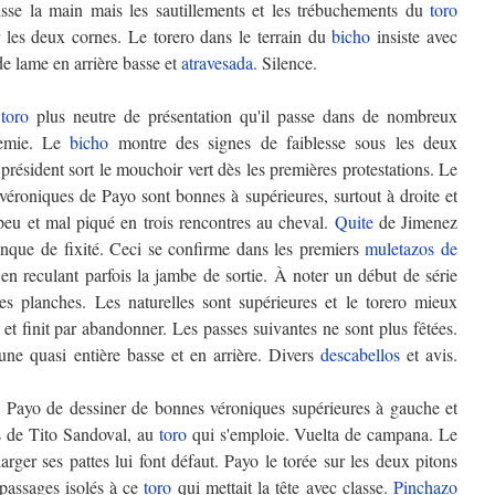
se la main mais les sautillements et les trébuchements du
toro
 les deux cornes. Le torero dans le terrain du
bicho
insiste avec
de lame en arrière basse et
atravesada
. Silence.
n
toro
plus neutre de présentation qu'il passe dans de nombreux
demie. Le
bicho
montre des signes de faiblesse sous les deux
résident sort le mouchoir vert dès les premières protestations. Le
éroniques de Payo sont bonnes à supérieures, surtout à droite et
peu et mal piqué en trois rencontres au cheval.
Quite
de Jimenez
que de fixité. Ceci se confirme dans les premiers
muletazos
de
, en reculant parfois la jambe de sortie. À noter un début de série
es planches. Les naturelles sont supérieures et le torero mieux
et finit par abandonner. Les passes suivantes ne sont plus fêtées.
une quasi entière basse et en arrière. Divers
descabellos
et avis.
Payo de dessiner de bonnes véroniques supérieures à gauche et
s de Tito Sandoval, au
toro
qui s'emploie. Vuelta de campana. Le
harger ses pattes lui font défaut. Payo le torée sur les deux pitons
assages isolés à ce
toro
qui mettait la tête avec classe.
Pinchazo