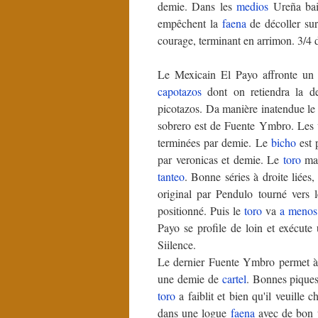
demie. Dans les
medios
Ureña bais
empêchent la
faena
de décoller sur
courage, terminant en arrimon. 3/4 
Le Mexicain El Payo affronte u
capotazos
dont on retiendra la 
picotazos. Da manière inatendue le p
sobrero est de Fuente Ymbro. Les v
terminées par demie. Le
bicho
est 
par veronicas et demie. Le
toro
man
tanteo
. Bonne séries à droite liées
original par Pendulo tourné vers l
positionné. Puis le
toro
va
a menos
Payo se profile de loin et exécute 
Siilence.
Le dernier Fuente Ymbro permet à 
une demie de
cartel
. Bonnes pique
toro
a faiblit et bien qu'il veuille c
dans une logue
faena
avec de bon p