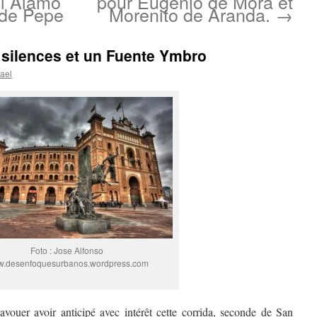
el Alamo
pour Eugenio de Mora et
 de Pepe
Morenito de Aranda.
→
 silences et un Fuente Ymbro
ael
Foto : Jose Alfonso
.desenfoquesurbanos.wordpress.com
avouer avoir anticipé avec intérêt cette corrida, seconde de San