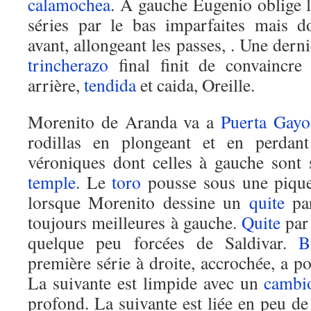
calamochea
. À gauche Eugenio oblige 
séries par le bas imparfaites mais d
avant, allongeant les passes, . Une derni
trincherazo
final finit de convaincre 
arrière,
tendida
et caida, Oreille.
Morenito de Aranda va a
Puerta Gayo
rodillas en plongeant et en perda
véroniques dont celles à gauche sont 
temple
. Le
toro
pousse sous une piq
lorsque Morenito dessine un
quite
par
toujours meilleures à gauche.
Quite
pa
quelque peu forcées de Saldivar.
B
première série à droite, accrochée, a p
La suivante est limpide avec un
cambi
profond. La suivante est liée en peu de