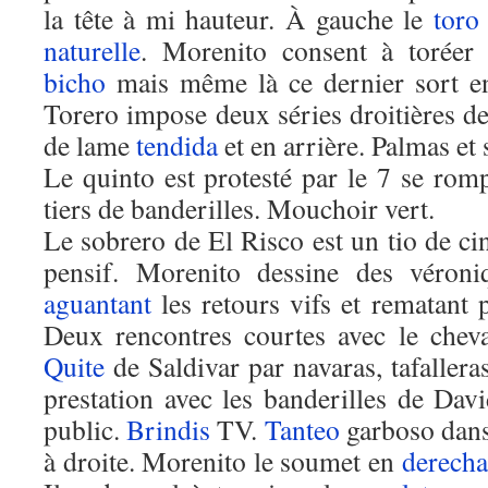
la tête à mi hauteur. À gauche le
toro
naturelle
. Morenito consent à toréer
bicho
mais même là ce dernier sort en 
Torero impose deux séries droitières d
de lame
tendida
et en arrière. Palmas et 
Le quinto est protesté par le 7 se rom
tiers de banderilles. Mouchoir vert.
Le sobrero de El Risco est un tio de cin
pensif. Morenito dessine des véroni
aguantant
les retours vifs et rematant 
Deux rencontres courtes avec le chev
Quite
de Saldivar par navaras, tafallera
prestation avec les banderilles de Dav
public.
Brindis
TV.
Tanteo
garboso dans
à droite. Morenito le soumet en
derecha