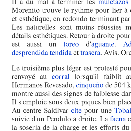
Il a du mal à terminer les
muletazos
Morenito trouve le rythme pour lier à 
et esthétique, en redondo terminant pa
Les naturelles sont moins réussies m
détails esthétiques. Retour à droite po
est aussi un
toreo
d'
aguante
.
Ad
desprendida
tendida
et
trasera
. Avis. Ore
Le troisième plus léger est protesté pou
renvoyé au
corral
lorsqu'il faiblit 
Hermanos Revesado,
cinqueño
de 504 k
montre aussi des signes de faiblesse da
Il s'emploie sous deux piques bien pla
Au centre Saldivar
cite
pour une
Tobal
suivie d'un Pendulo à droite. La
faena
e
la soseria de la charge et les efforts d