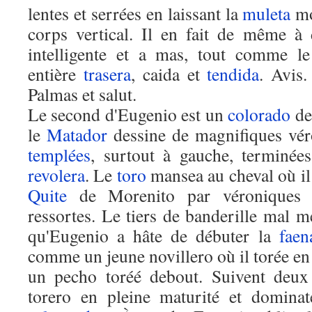
lentes et serrées en laissant la
muleta
mo
corps vertical. Il en fait de même à
intelligente et a mas, tout comme l
entière
trasera
, caida et
tendida
. Avis
Palmas et salut.
Le second d'Eugenio est un
colorado
de
le
Matador
dessine de magnifiques véro
templées
, surtout à gauche, terminée
revolera
. Le
toro
mansea au cheval où il
Quite
de Morenito par véroniques 
ressortes. Le tiers de banderille mal m
qu'Eugenio a hâte de débuter la
faen
comme un jeune novillero où il torée e
un pecho toréé debout. Suivent deux 
torero en pleine maturité et domina