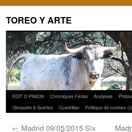
TOREO Y ARTE
Aller
EDIT O PINION
Chroniques Férias
Analyses
Philos
au
Glossaire & Suertes
Cuadrillas
Politique de cookies (
contenu
←
Madrid 09/05/2015 Six
Madri