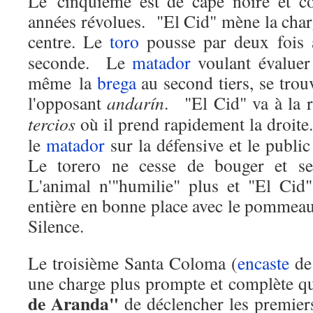
Le cinquième est de cape noire et co
années révolues.
"
El Cid" mène la char
centre. Le
toro
pousse par deux fois 
seconde.
Le
matador
voulant évaluer
même la
brega
au second tiers, se trouv
l'opposant
andarín
.
"
El Cid" va à la
tercios
où il prend rapidement la droite.
le
matador
sur la défensive et le publi
Le torero ne cesse de bouger et ser
L'animal n'"humilie" plus et "El Cid"
entière en bonne place avec le pommeau 
Silence.
Le troisième Santa Coloma (
encaste
de
une charge plus prompte et complète q
de Aranda"
de déclencher les premie