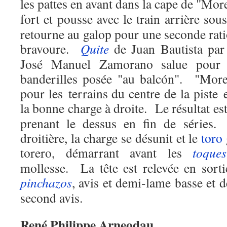
les pattes en avant dans la cape de "Mor
fort et pousse avec le train arrière so
retourne au galop pour une seconde rat
bravoure.
Quite
de Juan Bautista par
José Manuel
Zamorano salue pour 
banderilles posée "au balcón".
"
More
pour les terrains du centre de la piste 
la bonne charge à droite.
Le résultat es
prenant le dessus en fin de séries.
droitière, la charge se désunit et le
toro
torero, démarrant avant les
toques
mollesse.
La tête est relevée en sort
pinchazos
, avis et demi-lame basse et d
second avis.
René Philippe Arneodau
.