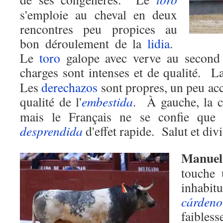
s'emploie au cheval en deux
rencontres peu propices au
bon déroulement de la
lidia
.
Le
toro
galope avec verve au second t
charges sont intenses et de qualité.
L
Les
derechazos
sont propres, un peu acc
qualité de l'
embestida
.
À gauche, la 
mais le Français ne se confie que p
desprendida
d'effet rapide.
Salut et div
Manue
touche 
inhabi
cárdeno
faibles