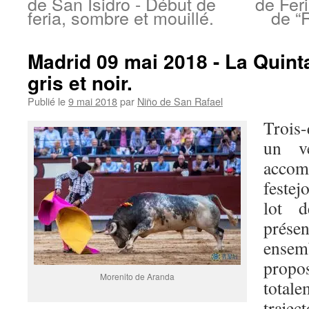
de San Isidro - Début de
de Fer
feria, sombre et mouillé.
de “
Madrid 09 mai 2018 - La Quin
gris et noir.
Publié le
9 mai 2018
par
Niño de San Rafael
Trois
un ve
acco
festejo
lot 
prés
ense
propo
Morenito de Aranda
total
traje