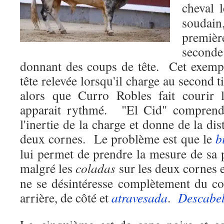
cheval 
soudai
premièr
second
donnant des coups de tête.
Cet exempl
tête relevée lorsqu'il charge au second ti
alors que Curro Robles fait courir
apparait rythmé.
"El Cid" comprend 
l'inertie de la charge et donne de la dis
deux cornes.
Le problème est que le
b
lui permet de prendre la mesure de sa 
malgré les
coladas
sur les deux cornes e
ne se désintéresse complètement du c
arrière, de côté et
atravesada
.
Descabel