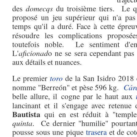
des
domecqs
du troisième tiers. Le q
proposé un jeu supérieur qui n'a pas 
temps qu'il a duré. Face à cette épreu
résoudre les complications proposé
toutefois noble. Le sentiment d'en
L'
aficionad
o ne se sera cependant pas e
aux détails et nuances.
Le premier
toro
de la San Isidro 2018 
nomme "Berreón" et pèse 596 kg.
Cár
belle allure, il cogne par le haut aux
lancinant et il s'engage avec retenu
Bautista
qui en est réduit à "temple
quinta
.
Ce dernier "humilie" pourtant
pousse sous une pique
trasera
et de co