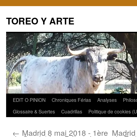
TOREO Y ARTE
Aller
EDIT O PINION
Chroniques Férias
Analyses
Philos
au
Glossaire & Suertes
Cuadrillas
Politique de cookies (
contenu
←
Madrid 8 mai 2018 - 1ère
Madrid