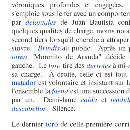
véroniques profondes et engagées.
s'emploie sous le fer avec un comportem
par
delantales
de Juan Bautista con
quelques qualités de charge, moins nota
second tiers lorsqu'il cherche à attraper
suivre.
Brindis
au public.
Après un 
toreo
"Morenito de Aranda" décide 
gauche.
Le
toro
tire des
derrotes
à mi-
sa charge.
À droite, celle ci est tout
matador
est volontaire et insistant sur 
l'ensemble la
faena
est une succession 
par un.
Demi-lame
caída
et
tendid
descabellos
.
Silence.
Le dernier
toro
de cette première corr