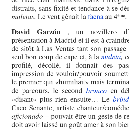
distraits, sans fixité et tendance à se dé
muletas.
Le vent gênait la
faena
au 4
.
ème
David Garzón
, un novillero d’E
présentation à Madrid et il est à craindr
de sitôt à Las Ventas tant son passage
seul bon coup de cape et, à la
muleta
,
ce
profilé, décollé, il donnait des pa
impression de vouloir/pouvoir soumett
le premier qui «humiliait» mais termina
de parcours, le second
bronco
en dé
«disant» plus rien ensuite… Le
brind
Caco Senante, artiste chanteur/comédi
aficionado
– pouvait être un geste de r
doit avoir laissé un goût amer à son bie