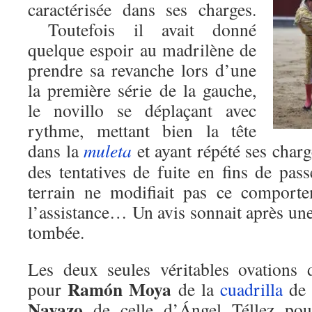
caractérisée dans ses charges.
Toutefois il avait donné
quelque espoir au madrilène de
prendre sa revanche lors d’une
la première série de la gauche,
le novillo se déplaçant avec
rythme, mettant bien la tête
dans la
muleta
et ayant répété ses charg
des tentatives de fuite en fins de pa
terrain ne modifiait pas ce comporte
l’assistance… Un avis sonnait après un
tombée.
Les deux seules véritables ovations 
Ramón Moya
pour
de la
cuadrilla
de 
Navazo
de celle d’Ángel Téllez pou