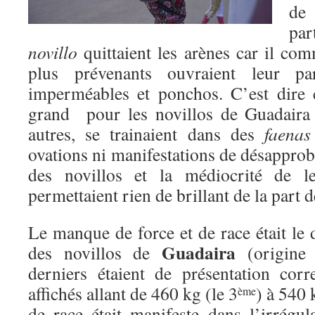
de 
pa
novillo
quittaient les arènes car il com
plus prévenants ouvraient leur par
imperméables et ponchos. C’est dire c
grand pour les novillos de Guadaira 
autres, se trainaient dans des
faenas
ovations ni manifestations de désappro
des novillos et la médiocrité de 
permettaient rien de brillant de la part d
Le manque de force et de race était 
Guadaira
des novillos de
(origine
derniers étaient de présentation cor
affichés allant de 460 kg (le 3
) à 540 
ème
de race était manifeste dans l’irrégul