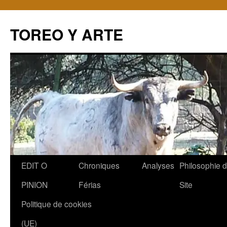
TOREO Y ARTE
Aller
EDIT O
Chroniques
Analyses
Philosophie 
au
PINION
Férias
Site
contenu
Politique de cookies
(UE)