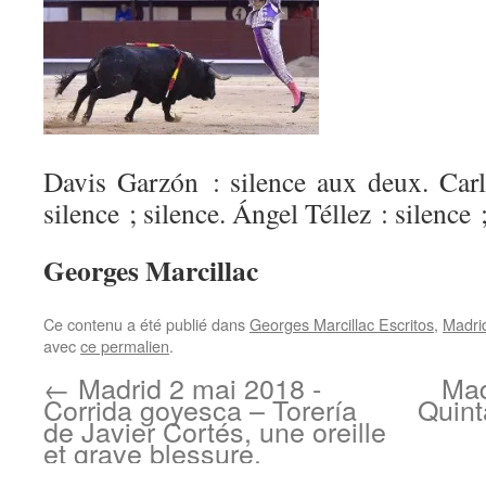
Davis Garzón : silence aux deux. Car
silence ; silence. Ángel Téllez : silence ;
Georges Marcillac
Ce contenu a été publié dans
Georges Marcillac Escritos
,
Madri
avec
ce permalien
.
←
Madrid 2 mai 2018 -
Mad
Corrida goyesca – Torería
Quint
de Javier Cortés, une oreille
et grave blessure.