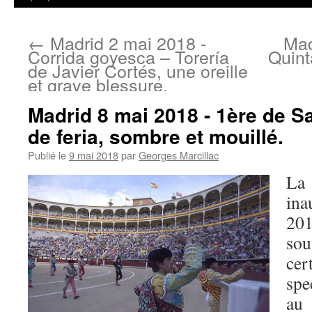
←
Madrid 2 mai 2018 -
Mad
Corrida goyesca – Torería
Quint
de Javier Cortés, une oreille
et grave blessure.
Madrid 8 mai 2018 - 1ère de Sa
de feria, sombre et mouillé.
Publié le
9 mai 2018
par
Georges Marcillac
ina
201
sou
cer
spe
au 