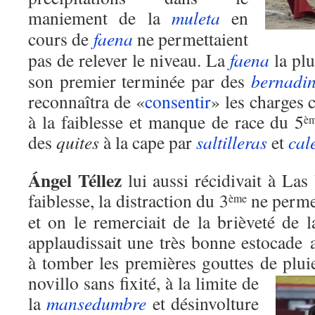
maniement de la
muleta
en
cours de
faena
ne permettaient
pas de relever le niveau. La
faena
la plu
son premier terminée par des
bernadi
reconnaîtra de «
consentir
» les charges 
à la faiblesse et manque de race du 5
è
des
quites
à la cape par
saltilleras
et
cal
Ángel Téllez
lui aussi récidivait à Las
faiblesse, la distraction du 3
ne permet
ème
et on le remerciait de la brièveté de l
applaudissait une très bonne estocade 
à tomber les premières gouttes de plui
novillo sans fixité, à la limite de
la
mansedumbre
et désinvolture