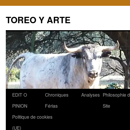
TOREO Y ARTE
Aller
EDIT O
Chroniques
Analyses
Philosophie 
au
PINION
Férias
Site
contenu
Politique de cookies
(UE)