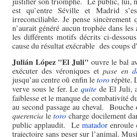
justifier son triomphe. Le public, lui, 
est qu’entre Séville et Madrid s’e
irreconciliable. Je pense sincèrement 
n’aurait généré aucun trophée dans les
les différents motifs décrits ci-dessous
cause du résultat exécrable des coups d'
Julián López "El Juli"
ouvre le bal a
exécuter des véroniques et
pase en
d
jusqu’au centre oû enfin le
toro
répète.
verve sous le fer. Le
quite
de El Juli, 
faiblesse et le manque de combativité d
au second passage au cheval. Bouche o
querencia
le
toro
charge docilement da
public applaudit. Le
matador
enroule e
trajectoire sans peser sur l’animal. Mus