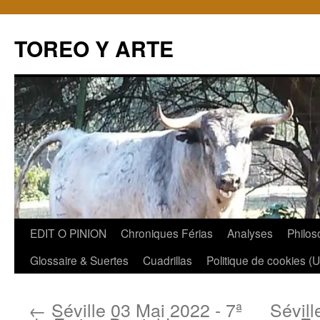
TOREO Y ARTE
Aller
EDIT O PINION
Chroniques Férias
Analyses
Philos
au
Glossaire & Suertes
Cuadrillas
Politique de cookies (
contenu
←
Séville 03 Mai 2022 - 7ª
Sévill