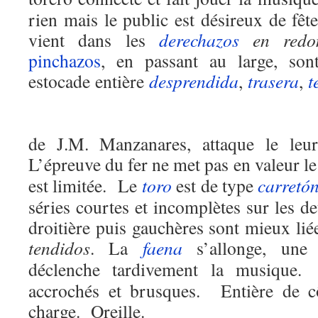
rien mais le public est désireux de fête
vient dans les
derechazos
en redo
pinchazos
, en passant au large, son
estocade entière
desprendida
,
trasera
,
t
Le cinquième
de J.M. Manzanares, attaque le leur
L’épreuve du fer ne met pas en valeur l
est limitée. Le
toro
est de type
carretó
séries courtes et incomplètes sur les 
droitière puis gauchères sont mieux liée
tendidos
. La
faena
s’allonge, une
déclenche tardivement la musiqu
accrochés et brusques. Entière de c
charge. Oreille.