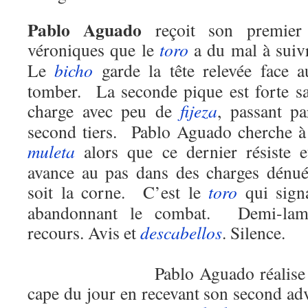
Pablo Aguado
reçoit son premier
véroniques que le
toro
a du mal à suiv
Le
bicho
garde la tête relevée face a
tomber. La seconde pique est forte s
charge avec peu de
fijeza
, passant p
second tiers. Pablo Aguado cherche à
muleta
alors que ce dernier résiste
avance au pas dans des charges dénué
soit la corne. C’est le
toro
qui sign
abandonnant le combat. Demi-lame
recours. Avis et
descabellos
. S
Pablo Aguado réalise le mei
cape du jour en recevant son second ad