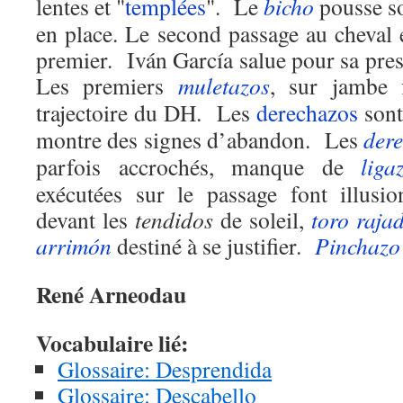
lentes et "
templées
". Le
bicho
pousse s
en place. Le second passage au cheval e
premier. Iván García salue pour sa pres
Les premiers
muletazos
, sur jambe f
trajectoire du DH. Les
derechazos
sont
montre des signes d’abandon. Les
der
parfois accrochés, manque de
liga
exécutées sur le passage font illusio
devant les
tendidos
de soleil,
toro
raja
arrimón
destiné à se justifier.
Pinchazo
René Arneodau
Vocabulaire lié:
Glossaire: Desprendida
Glossaire: Descabello