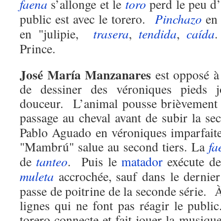
faena
s’allonge et le
toro
perd le peu d’
public est avec le torero.
Pinchazo
en 
en "julipie,
trasera
,
tendida
,
caída
.
Prince.
José María Manzanares
est opposé à
de dessiner des véroniques pieds 
douceur. L’animal pousse brièvement 
passage au cheval avant de subir la s
Pablo Aguado en véroniques imparfai
"Mambrú" salue au second tiers. La
fa
de
tanteo
. Puis le
matador
exécute de
muleta
accrochée, sauf dans le dernie
passe de poitrine de la seconde série.
lignes qui ne font pas réagir le public
torero connecte et fait jouer la musiq