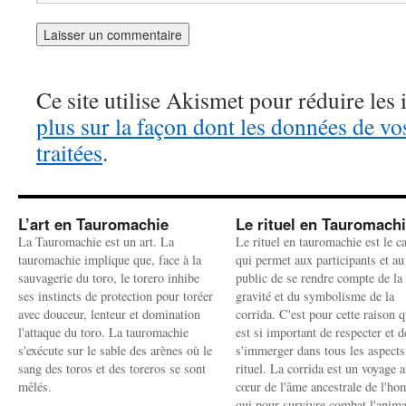
Ce site utilise Akismet pour réduire les 
plus sur la façon dont les données de v
traitées
.
L’art en Tauromachie
Le rituel en Tauromach
La Tauromachie est un art. La
Le rituel en tauromachie est le c
tauromachie implique que, face à la
qui permet aux participants et au
sauvagerie du toro, le torero inhibe
public de se rendre compte de la
ses instincts de protection pour toréer
gravité et du symbolisme de la
avec douceur, lenteur et domination
corrida. C'est pour cette raison q
l'attaque du toro. La tauromachie
est si important de respecter et d
s'exécute sur le sable des arènes où le
s'immerger dans tous les aspects
sang des toros et des toreros se sont
rituel. La corrida est un voyage 
mêlés.
cœur de l'âme ancestrale de l'h
qui pour survivre combat l'anima