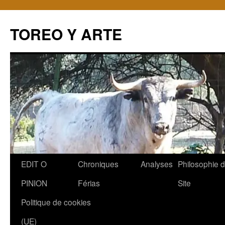
TOREO Y ARTE
Aller
EDIT O
Chroniques
Analyses
Philosophie 
au
PINION
Férias
Site
contenu
Politique de cookies
(UE)