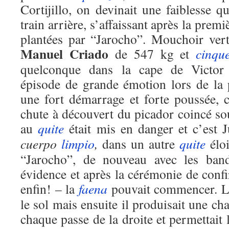
Cortijillo, on devinait une faiblesse qu
train arrière, s’affaissant après la premi
plantées par “Jarocho”. Mouchoir ver
Manuel Criado
de 547 kg et
cinqu
quelconque dans la cape de Victor
épisode de grande émotion lors de la
une fort démarrage et forte poussée,
chute à découvert du picador coincé so
au
quite
était mis en danger et c’est 
cuerpo
limpio
,
dans un autre
quite
éloi
“Jarocho”, de nouveau avec les bande
évidence et après la cérémonie de confi
enfin! – la
faena
pouvait commencer. 
le sol mais ensuite il produisait une ch
chaque passe de la droite et permettait 