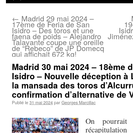
←
Madrid 29 mai 2024 –
17ème de Feria de San
19
Isidro – Des toros et une
Isid
faena de poids – Alejandro
Jiménez
Talavante coupe une oreille
de “Rebeco” de JP Domecq
qui affichait 672 kg!
Madrid 30 mai 2024 – 18ème d
Isidro – Nouvelle déception à
la mansada des toros d’Alcur
confirmation d’alternative de 
Publié le
31 mai 2024
par
Georges Marcillac
On pourrait
récapitulatio