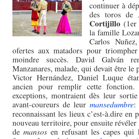
continuer à dé
des toros de
Cortijillo
(1er 
la famille Loz
Carlos Nuñez,
ofertes aux matadors pour triompher 
moindre succès. David Galván re
Manzanares, malade, qui devait être le p
Victor Hernández, Daniel Luque éta
ancien pour remplir cette fonction.
exceptions, montraient dès leur sorti
avant-coureurs de leur
mansedumbre
:
reconnaissant les lieux c’est-à.dire en p
nouveau territoire, pour ensuite révéler 
de
mansos
en refusant les capes qui l