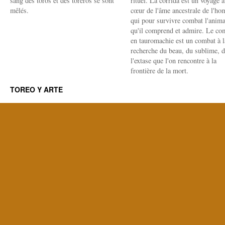
sang des toros et des toreros se sont
rituel. La corrida est un voyage 
mêlés.
cœur de l'âme ancestrale de l'h
qui pour survivre combat l'anima
qu'il comprend et admire. Le co
en tauromachie est un combat à l
recherche du beau, du sublime, 
l'extase que l'on rencontre à la
frontière de la mort.
TOREO Y ARTE