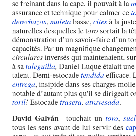
se freinant dans la cape, il pouvait à la
m
assurance et technique pour calmer ce
t
derechazos
,
muleta
basse,
cites
à la just
naturelles desquelles le t
oro
sortait la têt
démonstration d’un savoir-faire d’un tore
capacités. Par un magnifique changemen
circulares
inversés qui maintenaient, sur 
à sa
taleguilla
,
Daniel Luque étalait une 
talent. Demi-estocade
tendida
efficace.
entrega
, insipide dans ses charges molle
notable d’autant plus qu'il se dirigeait 
toril
!
Estocade
trasera
,
atravesada
.
David Galván
touchait un
toro
,
suel
tous les sens avant de lui servir des
cap
cape – et qui traînait ses pattes arrières