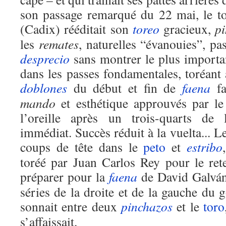
son passage remarqué du 22 mai, le t
(Cadix) rééditait son
toreo
gracieux,
pi
les
remates
, naturelles “évanouies”, p
desprecio
sans montrer le plus importa
dans les passes fondamentales, toréant 
doblones
du début et fin de
faena
fa
mando
et esthétique approuvés par l
l’oreille après un trois-quarts de 
immédiat. Succès réduit à la vuelta... L
coups de tête dans le
peto
et
estribo
toréé par Juan Carlos Rey pour le rete
préparer pour la
faena
de David Galván 
séries de la droite et de la gauche du 
sonnait entre deux
pinchazos
et le
toro
s’affaissait.