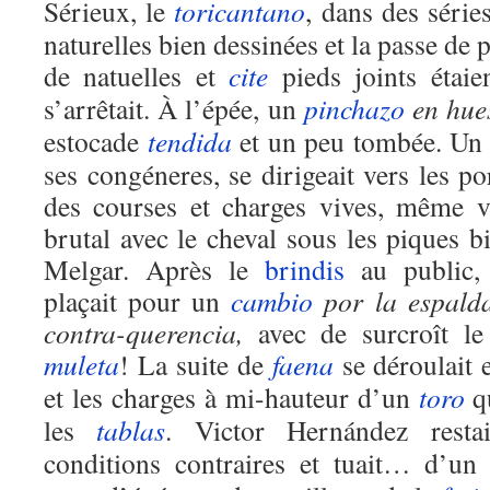
Sérieux, le
toricantano
, dans des série
naturelles bien dessinées et la passe de 
de natuelles et
cite
pieds joints étaie
s’arrêtait. À l’épée, un
pinchazo
en hue
estocade
tendida
et un peu tombée. Un
ses congéneres, se dirigeait vers les p
des courses et charges vives, même v
brutal avec le cheval sous les piques 
Melgar. Après le
brindis
au public,
plaçait pour un
cambio
por la espald
contra-querencia,
avec de surcroît le 
muleta
! La suite de
faena
se déroulait e
et les charges à mi-hauteur d’un
toro
qu
les
tablas
. Victor Hernández resta
conditions contraires et tuait… d’u