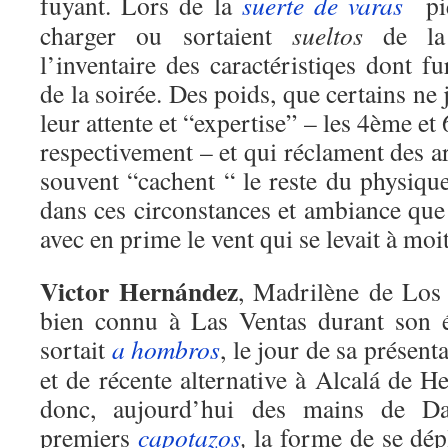
fuyant. Lors de la
suerte de varas
piq
charger ou sortaient
sueltos
de la 
l’inventaire des caractéristiqes dont fu
de la soirée. Des poids, que certains ne
leur attente et “expertise” – les 4ème e
respectivement – et qui réclament des 
souvent “cachent “ le reste du physiqu
dans ces circonstances et ambiance que 
avec en prime le vent qui se levait à moit
Victor Hernández
, Madrilène de Los
bien connu à Las Ventas durant son 
sortait
a hombros
, le jour de sa présen
et de récente alternative à Alcalá de He
donc, aujourd’hui des mains de Da
premiers
capotazos
,
la forme de se dép