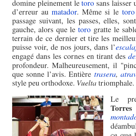
domine pleinement le
toro
sans laisser 
d’erreur au
matador
. Même si le
toro
passage suivant, les passes, elles, so
gauche, alors que le
toro
gratte le sabl
terrain de ce dernier et tire les meille
puisse voir, de nos jours, dans l’
escala
engagé dans les cornes en tirant des
de
profondeur. Malheureusement, il "pinc
que sonne l’avis. Entière
trasera
,
atra
style peu orthodoxe.
Vuelta
triomphale.
Le pr
Torres
montad
déambu
ce que 