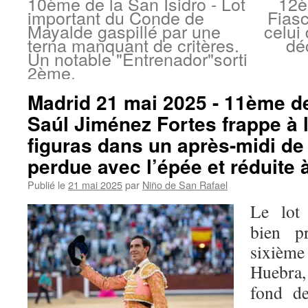
10ème de la San Isidro - Lot
12è
important du Conde de
Fiasc
Mayalde gaspillé par une
celui 
terna manquant de critères.
dé
Un notable "Entrenador"sorti
2ème.
Madrid 21 mai 2025 - 11ème de 
Saúl Jiménez Fortes frappe à 
figuras dans un après-midi de
perdue avec l’épée et réduite 
Publié le
21 mai 2025
par
Niño de San Rafael
Le lot
bien p
sixième
Huebra
fond 