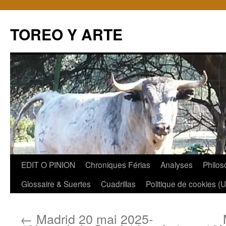
TOREO Y ARTE
Aller
EDIT O PINION
Chroniques Férias
Analyses
Philos
au
Glossaire & Suertes
Cuadrillas
Politique de cookies (
contenu
←
Madrid 20 mai 2025-