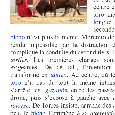
centre 
toro
met
longu
second
bicho
n’est plus la même. Morenito de
rendu impossible par la distraction
complique la conduite du second tiers.
toriles.
Les premières charges sont
exigeantes. De ce fait, l’intention
transforme en
tanteo
. Au centre, où 
toro
n’a pas du tout la même intensi
s’arrête, est
gazapón
entre les passes
droite, puis s’expose à gauche avec
rajarse
.
De Torres insiste, arrache des
peu, le
bicho
l’emmène à sa
querenci