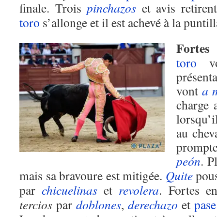
finale. Trois
pinchazos
et avis retirent
toro
s’allonge et il est achevé à la puntill
Fortes
a
toro
vo
présent
vont
a 
charge 
lorsqu’
au chev
promp
peón
. P
mais sa bravoure est mitigée.
Quite
pous
par
chicuelinas
et
revolera
. Fortes 
tercios
par
doblones
,
derechazo
et
pase