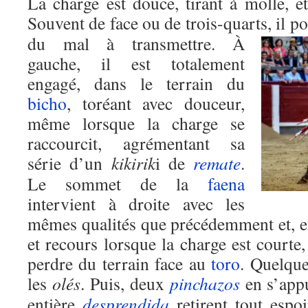
La charge est douce, tirant à molle, e
Souvent de face ou de trois-quarts, il po
du mal à transmettre. À
gauche, il est totalement
engagé, dans le terrain du
bicho
, toréant avec douceur,
même lorsque la charge se
raccourcit, agrémentant sa
série d’un
kikirik
i de
remate
.
Le sommet de la
faena
intervient à droite avec les
mêmes qualités que précédemment et, en
et recours lorsque la charge est courte
perdre du terrain face au
toro
. Quelqu
les
olés
. Puis, deux
pinchazos
en s’appu
entière
desprendida
retirent tout espoi