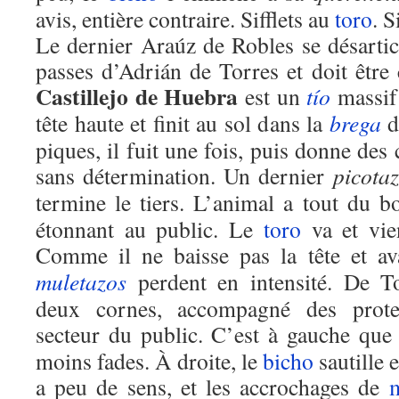
avis, entière contraire. Sifflets au
toro
. S
Le dernier Araúz de Robles se désartic
passes d’Adrián de Torres et doit êtr
Castillejo de Huebra
est un
tío
massif 
tête haute et finit au sol dans la
brega
piques, il fuit une fois, puis donne des
sans détermination. Un dernier
picota
termine le tiers. L’animal a tout du 
étonnant au public. Le
toro
va et vie
Comme il ne baisse pas la tête et a
muletazos
perdent en intensité. De To
deux cornes, accompagné des protes
secteur du public. C’est à gauche que
moins fades. À droite, le
bicho
sautille e
a peu de sens, et les accrochages de