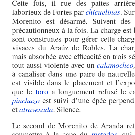
Cette fois, il rue des pattes arriè
laborieux de Fortes par
chicuelinas
. Su
Morenito est désarmé. Suivent de
précautionneux à la fois. La charge est 
sont construites pour gérer cette charg
vivaces du Araúz de Robles. La charg
mais absorbée avec efficacité en trois sé
tout aussi violente avec un
calamocheo
à canaliser dans une paire de naturell
est visible dans le placement et l’expo
que le
toro
a longuement refusé le ca
pinchazo
est suivi d’une épée perpend
et
atravesada
. Silence.
Le second de Morenito de Aranda ref
soumettre à la cape du
matador
, qui