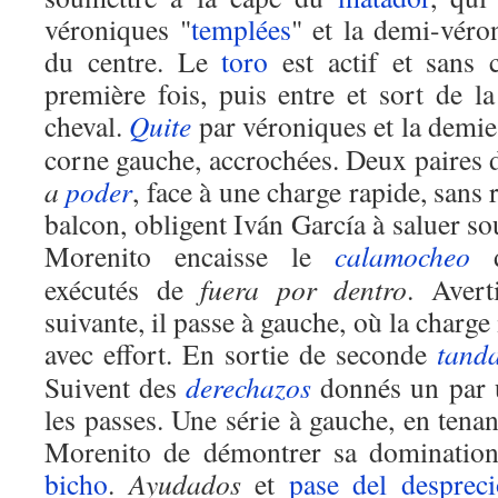
véroniques "
templées
" et la demi-véro
du centre. Le
toro
est actif et sans 
première fois, puis entre et sort de l
cheval.
Quite
par véroniques et la demie 
corne gauche, accrochées. Deux paires 
a
poder
, face à une charge rapide, sans
balcon, obligent Iván García à saluer so
Morenito encaisse le
calamocheo
d
exécutés de
fuera por dentro
. Avert
suivante, il passe à gauche, où la charge
avec effort. En sortie de seconde
tand
Suivent des
derechazos
donnés un par u
les passes. Une série à gauche, en tenan
Morenito de démontrer sa domination
bicho
.
Ayudados
et
pase del despreci