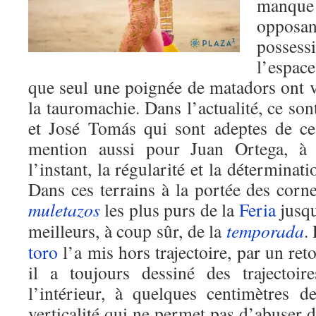
manque d
opposa
possess
l’espac
que seul une poignée de matadors ont vi
la tauromachie. Dans l’actualité, ce so
et José Tomás qui sont adeptes de ces
mention aussi pour Juan Ortega, à
l’instant, la régularité et la détermina
Dans ces terrains à la portée des corne
muletazos
les plus purs de la
Feria
jusqu
meilleurs, à coup sûr, de la
temporada
.
toro
l’a mis hors trajectoire, par un ret
il a toujours dessiné des trajectoir
l’intérieur, à quelques centimètres d
verticalité qui ne permet pas d’abuser d