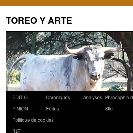
TOREO Y ARTE
Aller
EDIT O
Chroniques
Analyses
Philosophie 
au
PINION
Férias
Site
contenu
Politique de cookies
(UE)