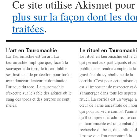
Ce site utilise Akismet pour
plus sur la façon dont les 
traitées
.
L’art en Tauromachie
Le rituel en Tauromach
La Tauromachie est un art. La
Le rituel en tauromachie est le c
tauromachie implique que, face à la
qui permet aux participants et au
sauvagerie du toro, le torero inhibe
public de se rendre compte de la
ses instincts de protection pour toréer
gravité et du symbolisme de la
avec douceur, lenteur et domination
corrida. C'est pour cette raison q
l'attaque du toro. La tauromachie
est si important de respecter et d
s'exécute sur le sable des arènes où le
s'immerger dans tous les aspects
sang des toros et des toreros se sont
rituel. La corrida est un voyage 
mêlés.
cœur de l'âme ancestrale de l'h
qui pour survivre combat l'anima
qu'il comprend et admire. Le co
en tauromachie est un combat à l
recherche du beau, du sublime, 
l'extase que l'on rencontre à la