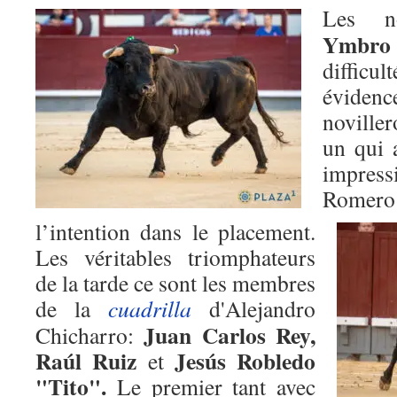
Les n
Ymbro
diffic
évidenc
noviller
un qui 
impres
Romero 
l’intention dans le placement.
Les véritables triomphateurs
de la tarde ce sont les membres
de la
cuadrilla
d'Alejandro
Juan Carlos Rey,
Chicharro:
Raúl Ruiz
Jesús Robledo
et
"Tito".
Le premier tant avec