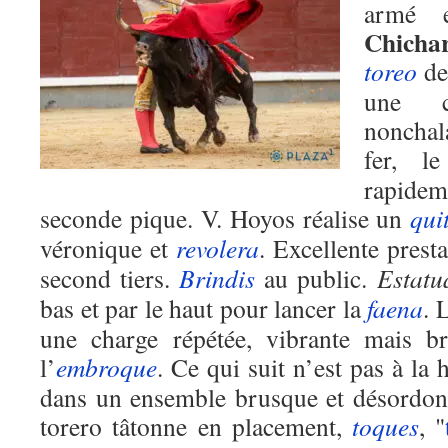
armé 
Chicha
toreo
de 
une c
nonchal
fer, 
rapidem
seconde pique. V. Hoyos réalise un
qui
véronique et
revolera
. Excellente prest
second tiers.
Brindis
au public.
Estatu
bas et par le haut pour lancer la
faena
. 
une charge répétée, vibrante mais br
l’
embroque
. Ce qui suit n’est pas à la
dans un ensemble brusque et désordon
torero tâtonne en placement,
toques
, "