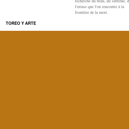
recherche du beau, du sublime, 
l'extase que l'on rencontre à la
frontière de la mort.
TOREO Y ARTE