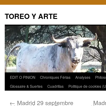
TOREO Y ARTE
Aller
EDIT O PINION
Chroniques Férias
Analyses
Philos
au
Glossaire & Suertes
Cuadrillas
Politique de cookies (
contenu
←
Madrid 29 septembre
Madr