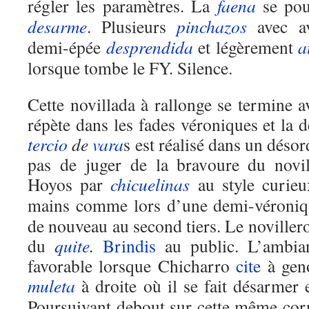
régler les paramètres. La
faena
se pour
desarme
. Plusieurs
pinchazos
avec av
demi-épée
desprendida
et légèrement
a
lorsque tombe le FY. Silence.
Cette novillada à rallonge se termine 
répète dans les fades véroniques et la
tercio
de
vara
s est réalisé dans un désor
pas de juger de la bravoure du novi
Hoyos par
chicuelinas
au style curieu
mains comme lors d’une demi-véroni
de nouveau au second tiers. Le novillero
du
quite
.
Brindis
au public. L’ambian
favorable lorsque Chicharro
cite
à gen
muleta
à droite où il se fait désarmer
Poursuivant debout sur cette même corn