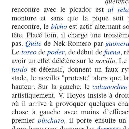
querenc
rencontre avec le picador est
al rel
monture et sans que la pique soit 
rencontre, le
bicho
est actif alternant 
tête. Placé loin, il charge une troisi
pas.
Quite
de Nek Romero par
gaoner
Le
toreo
de
poder
, de début de
faena
, r
avoir un effet délétère sur le
novillo.
Le 
tardo
et défensif, donnent un faux r
stade, le novillo "proteste" alors que l
hauteur. Sur la gauche, le
calamocheo
artistiquement. V. Hoyos insiste à droi
où il arrive à provoquer quelques cha
chose à gauche avec moins d’efficac
premier
pinchazo
,
il porte ensuite un
demi-lame sans dominer les
derrotes
d