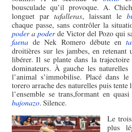
bousculade qu’il provoque. A. Chic
longuet par
tafalleras
, laissant le
b
chaque passe, sans contrôler la situati
poder
a
poder
de Victor del Pozo qui sa
faena
de Nek Romero débute en
t
droitières sur les jambes, en retenant
libérer. Il se plante dans la trajectoire
dominateurs. À gauche les naturelles 
l’animal s’immobilise. Placé dans le 
torero arrache des naturelles puis tente
l’ensemble se trans,formant en quas
bajonazo
. Silence.
Le troi
plus l