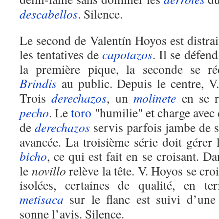
descabellos
. Silence.
Le second de Valentín Hoyos est distrait
les tentatives de
capotazos
. Il se défen
la première pique, la seconde se r
Brindis
au public. Depuis le centre, 
Trois
derechazos
, un
molinete
en se r
pecho
. Le
toro
"humilie" et charge avec 
de
derechazos
servis parfois jambe de so
avancée. La troisième série doit gérer
bicho
, ce qui est fait en se croisant. 
le
novillo
relève la tête. V. Hoyos se croi
isolées, certaines de qualité, en te
metisaca
sur le flanc est suivi d’une
sonne l’avis. Silence.