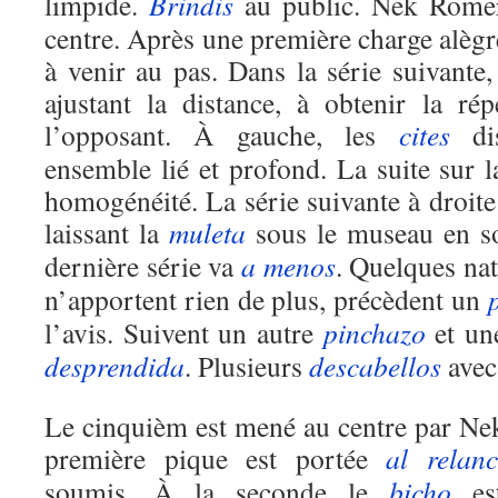
limpide.
Brindis
au public. Nek Rom
centre. Après une première charge alègr
à venir au pas. Dans la série suivante
ajustant la distance, à obtenir la rép
l’opposant. À gauche, les
cites
dis
ensemble lié et profond. La suite sur
homogénéité. La série suivante à droite
laissant la
muleta
sous le museau en s
dernière série va
a menos
. Quelques nat
n’apportent rien de plus, précèdent un
l’avis. Suivent un autre
pinchazo
et un
desprendida
. Plusieurs
descabellos
avec 
Le cinquièm est mené au centre par N
première pique est portée
al relanc
soumis. À la seconde le
bicho
est