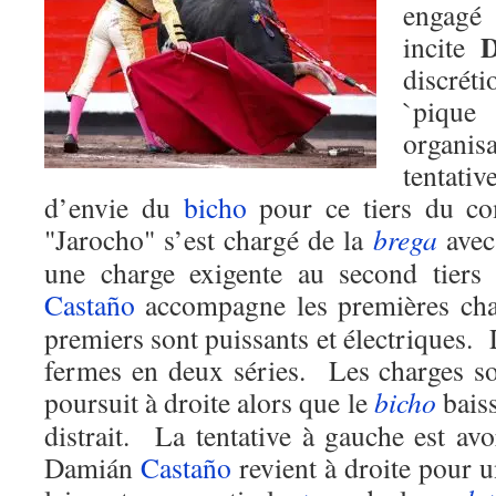
engagé 
incite
discré
`piqu
organi
tentati
d’envie du
bicho
pour ce tiers du co
"Jarocho" s’est chargé de la
brega
avec 
une charge exigente au second tiers q
Castaño
accompagne les premières ch
premiers sont puissants et électriques. 
fermes en deux séries. Les charges so
poursuit à droite alors que le
bicho
baiss
distrait. La tentative à gauche est avo
Damián
Castaño
revient à droite pour u