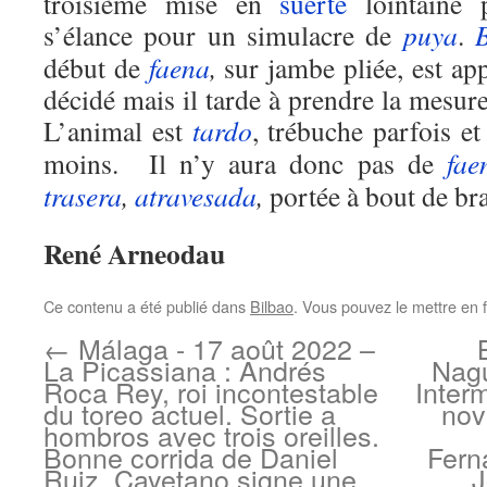
troisième mise en
suerte
lointaine 
s’élance pour un simulacre de
puya
.
B
début de
faena
,
sur jambe pliée, est a
décidé mais il tarde à prendre la mesure
L’animal est
tardo
, trébuche parfois e
moins. Il n’y aura donc pas de
fae
trasera
,
atravesada
,
portée à bout de bra
René Arneodau
Ce contenu a été publié dans
Bilbao
. Vous pouvez le mettre en 
←
Málaga - 17 août 2022 –
La Picassiana : Andrés
Nagu
Roca Rey, roi incontestable
Inter
du toreo actuel. Sortie a
nov
hombros avec trois oreilles.
Bonne corrida de Daniel
Fern
Ruiz. Cayetano signe une
J