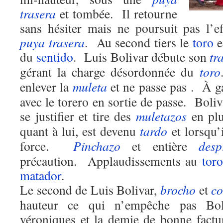
trasera
et tombée. Il retourne
sans hésiter mais ne poursuit pas l’e
puya
trasera
. Au second tiers le
toro
e
du
sentido
. Luis Bolivar débute son
tr
gérant la charge désordonnée du
toro
enlever la
muleta
et ne passe pas . À g
avec le torero en sortie de passe. Boliv
se justifier et tire des
muletazos
en plu
quant à lui, est devenu
tardo
et lorsqu’i
force.
Pinchazo
et entière
desp
précaution. Applaudissements au
toro
matador
.
Le second de Luis Bolivar,
brocho
et
co
hauteur ce qui n’empêche pas Bol
véroniques et la demie de bonne fac