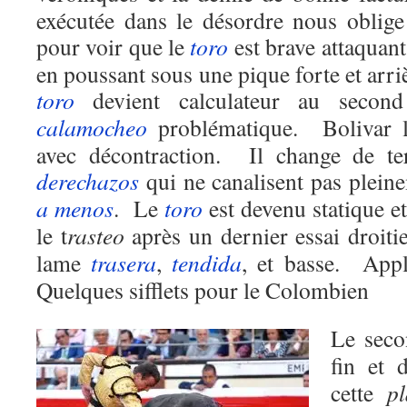
exécutée dans le désordre nous oblige
pour voir que le
toro
est brave attaquant
en poussant sous une pique forte et arr
toro
devient calculateur au second
calamocheo
problématique. Bolivar 
avec décontraction. Il change de ter
derechazos
qui ne canalisent pas plein
a menos
. Le
toro
est devenu statique e
le t
rasteo
après un dernier essai droit
lame
trasera
,
tendida
, et basse. App
Quelques sifflets pour le Colombien
Le sec
fin et
cette
p