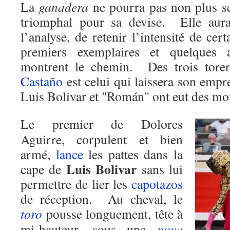
La
ganadera
ne pourra pas non plus se
triomphal pour sa devise. Elle aura 
l’analyse, de retenir l’intensité de cer
premiers exemplaires et quelques 
montrent le chemin. Des trois tor
Castaño
est celui qui laissera son empre
Luis Bolivar et "Román" ont eut des m
Le premier de Dolores
Aguirre, corpulent et bien
armé,
lance
les pattes dans la
Luis Bolivar
cape de
sans lui
permettre de lier les
capotazos
de réception. Au cheval, le
toro
pousse longuement, tête à
mi-hauteur, sous une
puya