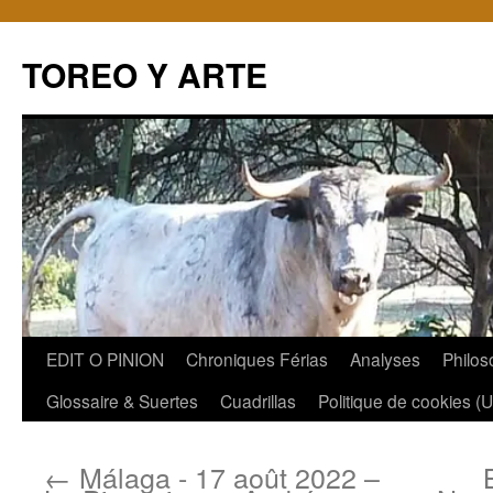
TOREO Y ARTE
Aller
EDIT O PINION
Chroniques Férias
Analyses
Philos
au
Glossaire & Suertes
Cuadrillas
Politique de cookies (
contenu
←
Málaga - 17 août 2022 –