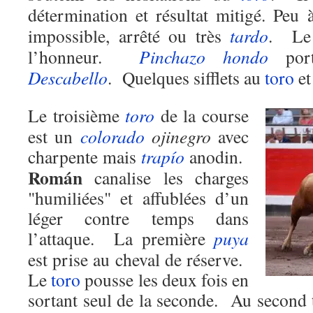
détermination et résultat mitigé. Peu
impossible, arrêté ou très
tardo
. L
l’honneur.
Pinchazo hondo
port
Descabello
. Quelques sifflets au
toro
et
Le troisième
toro
de la course
est un
colorado
ojinegro
avec
charpente mais
trapío
anodin.
Román
canalise les charges
"humiliées" et affublées d’un
léger contre temps dans
l’attaque. La première
puya
est prise au cheval de réserve.
Le
toro
pousse les deux fois en
sortant seul de la seconde. Au second 