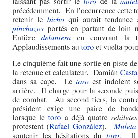
laissant pas sortir le
toro
de la
mulet
précédemment. En l’occurrence cette t
retenir le
bicho
qui aurait tendance 
pinchazos
portés en partant de loin m
Entière
delantera
en couvrant la t
Applaudissements au
toro
et vuelta pou
Le cinquième fait une sortie en piste d
la retenue et calculateur. Damián
Cast
dans sa cape. Le
toro
est indolent s
arrière. Il charge pour la seconde puis 
de combat. Au second tiers, la contro
président exige une paire de bander
lorsque le
toro
a déjà quatre
rehiletes
protestent (
Rafael González
).
Muleta
soutenir les hésitations du
toro
. Il 