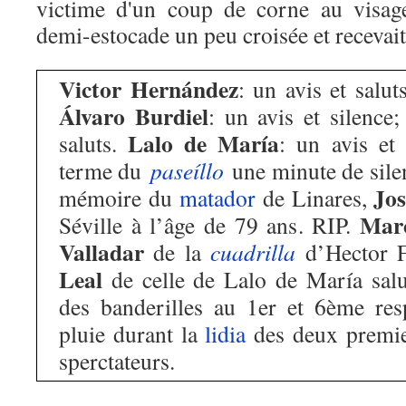
victime d'un coup de corne au visage
demi-estocade un peu croisée et recevait
Victor Hernández
: un avis et salut
Álvaro Burdiel
: un avis et silence; 
Lalo de María
saluts.
: un avis et 
terme du
paseíllo
une minute de silen
Jos
mémoire du
matador
de Linares,
Marc
Séville à l’âge de 79 ans. RIP.
Valladar
de la
cuadrilla
d’Hector 
Leal
de celle de Lalo de María salu
des banderilles au 1er et 6ème res
pluie durant la
lidia
des deux premie
sperctateurs.