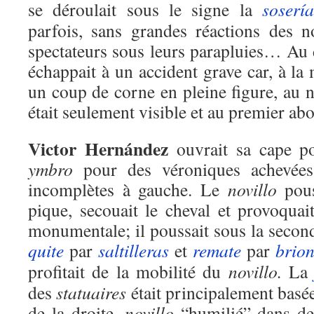
se déroulait sous le signe la
sosería
parfois, sans grandes réactions des no
spectateurs sous leurs parapluies… Au 
échappait à un accident grave car, à la 
un coup de corne en pleine figure, au 
était seulement visible et au premier ab
Victor Hernández
ouvrait sa cape p
ymbro
pour des véroniques achevées 
incomplètes à gauche. Le
novillo
pou
pique, secouait le cheval et provoquai
monumentale; il poussait sous la secon
quite
par
saltilleras
et
remate
par
brio
profitait de la mobilité du
novillo.
L
des
statuaires
était principalement basé
de la droite,
novillo
“humilié” dans d