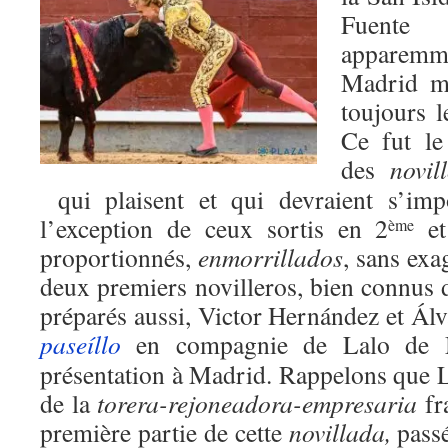
Fuente
apparemme
Madrid m
toujours l
Ce fut le
des
novil
qui plaisent et qui devraient s’imp
l’exception de ceux sortis en 2
et
ème
proportionnés,
enmorrillados
, sans exa
deux premiers novilleros, bien connus 
préparés aussi, Victor Hernández et Álva
paseíllo
en compagnie de Lalo de Ma
présentation à Madrid. Rappelons que La
de la
torera-rejoneadora-empresaria
fr
première partie de cette
novillada,
passé