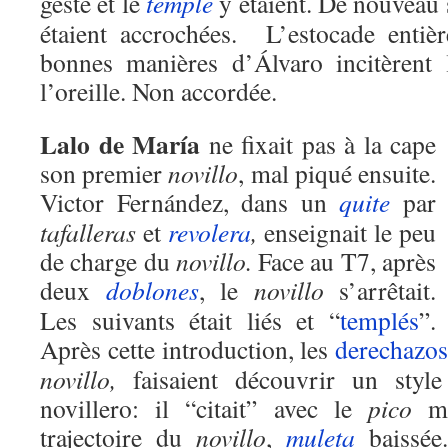
geste et le
temple
y étaient. De nouveau s
étaient accrochées. L’estocade entiè
bonnes manières d’Álvaro incitèrent
l’oreille. Non accordée.
Lalo de María
ne fixait pas à la cape
son premier
novillo
, mal piqué ensuite.
Victor Fernández, dans un
quite
par
tafalleras
et
revolera
,
enseignait le peu
de charge du
novillo.
Face au T7, après
deux
doblones
, le
novillo
s’arrêtait.
Les suivants était liés et “
templés
”.
Après cette introduction, les
derechazos
novillo,
faisaient découvrir un style
novillero: il “citait” avec le
pico
mai
trajectoire du
novillo
,
muleta
baissé