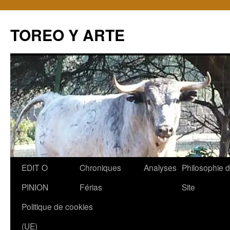
TOREO Y ARTE
Aller
EDIT O
Chroniques
Analyses
Philosophie 
au
PINION
Férias
Site
contenu
Politique de cookies
(UE)