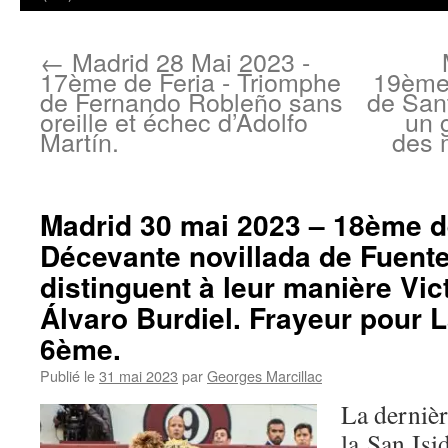
←
Madrid 28 Mai 2023 -
17ème de Feria - Triomphe
19ème 
de Fernando Robleño sans
de San
oreille et échec d’Adolfo
un 
Martín.
des 
Madrid 30 mai 2023 – 18ème d
Décevante novillada de Fuent
distinguent à leur manière Vic
Álvaro Burdiel. Frayeur pour L
6ème.
Publié le
31 mai 2023
par
Georges Marcillac
La dernièr
la San Isi