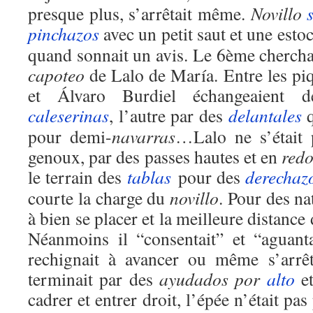
presque plus, s’arrêtait même.
Novillo
pinchazos
avec un petit saut et une est
quand sonnait un avis. Le 6ème cherchai
capoteo
de Lalo de María. Entre les pi
et Álvaro Burdiel échangeaient
caleserinas
, l’autre par des
delantales
q
pour demi-
navarras
…Lalo ne s’était 
genoux, par des passes hautes et en
red
le terrain des
tablas
pour des
derechaz
courte la charge du
novillo
. Pour des na
à bien se placer et la meilleure distance
Néanmoins il “consentait” et “aguant
rechignait à avancer ou même s’arrêt
terminait par des
ayudados por
alto
e
cadrer et entrer droit, l’épée n’était pa