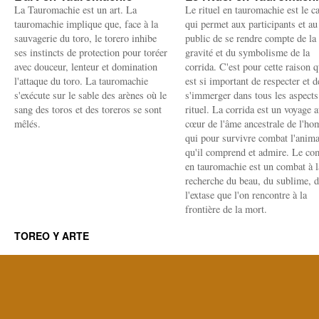
La Tauromachie est un art. La
Le rituel en tauromachie est le c
tauromachie implique que, face à la
qui permet aux participants et au
sauvagerie du toro, le torero inhibe
public de se rendre compte de la
ses instincts de protection pour toréer
gravité et du symbolisme de la
avec douceur, lenteur et domination
corrida. C'est pour cette raison q
l'attaque du toro. La tauromachie
est si important de respecter et d
s'exécute sur le sable des arènes où le
s'immerger dans tous les aspects
sang des toros et des toreros se sont
rituel. La corrida est un voyage 
mêlés.
cœur de l'âme ancestrale de l'h
qui pour survivre combat l'anima
qu'il comprend et admire. Le co
en tauromachie est un combat à l
recherche du beau, du sublime, 
l'extase que l'on rencontre à la
frontière de la mort.
TOREO Y ARTE