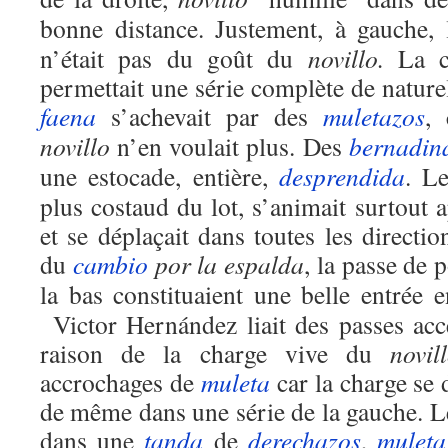
bonne distance. Justement, à gauche,
n’était pas du goût du
novillo.
La c
permettait une série complète de nature
faena
s’achevait par des
muletazos
, 
novillo
n’en voulait plus. Des
bernadin
une estocade, entière,
desprendida
. L
plus costaud du lot, s’animait surtout 
et se déplaçait dans toutes les direct
du
cambio
por la espalda
, la passe de p
la bas constituaient une belle entrée 
Victor Hernández liait des passes accé
raison de la charge vive du
novil
accrochages de
muleta
car la charge se 
de même dans une série de la gauche. Le
dans une
tanda
de
derechazos
,
muleta