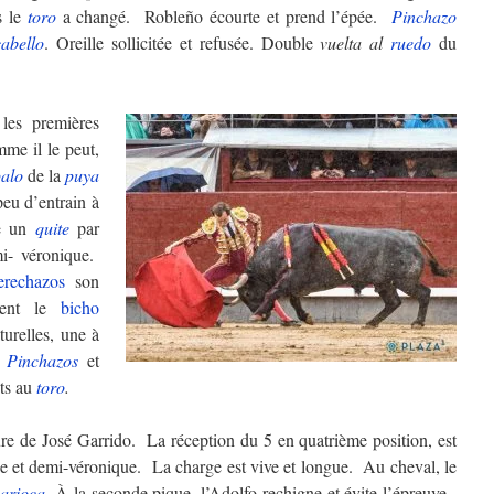
s le
toro
a changé. Robleño écourte et prend l’épée.
Pinchazo
abello
. Oreille sollicitée et refusée. Double
vuelta al
ruedo
du
les premières
me il le peut,
alo
de la
puya
peu d’entrain à
te un
quite
par
mi- véronique.
erechazos
son
ent le
bicho
urelles, une à
.
Pinchazos
et
ets au
toro
.
re de José Garrido. La réception du 5 en quatrième position, est
ie et demi-véronique. La charge est vive et longue. Au cheval, le
carioca
. À la seconde pique, l’Adolfo rechigne et évite l’épreuve.