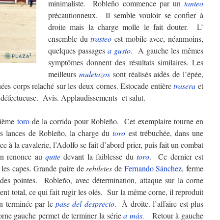
minimaliste. Robleño commence par un
tanteo
précautionneux. Il semble vouloir se confier à
droite mais la charge molle le fait douter. L’
ensemble du
trasteo
est mobile avec, néanmoins,
quelques passages
a gusto
. A gauche les mêmes
symptômes donnent des résultats similaires. Les
meilleurs
muletazos
sont réalisés aidés de l’épée,
ées corps relaché sur les deux cornes. Estocade entière
trasera
et
e défectueuse. Avis. Applaudissements et salut.
trième
toro
de la corrida pour Robleño. Cet exemplaire tourne en
les lances de Robleño, la charge du
toro
est trébuchée, dans une
e à la cavalerie, l’Adolfo se fait d’abord prier, puis fait un combat
án renonce au
quite
devant la faiblesse du
toro
. Ce dernier est
les capes. Grande paire de
rehiletes
de
Fernando Sánchez
, ferme
 des pointes. Robleño, avec détermination, attaque sur la corne
t total, ce qui fait rugir les olés. Sur la même corne, il reproduit
n terminée par le
pase del desprecio
. À droite. l’affaire est plus
orne gauche permet de terminer la série
a más
.
Retour à gauche