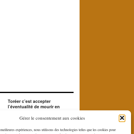
Toréer c’est accepter
l’éventualité de mourir en
créant le beau.
ue
Le matador accepte en toréant l'éventualité de
Gérer le consentement aux cookies
sa mort. Il le fait car il est à la recherche du
beau et du sublime que le contraste entre la
s meilleures expériences, nous utilisons des technologies telles que les cookies pour
force et la bravoure du toro et la douce