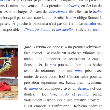
r dans le même mouvement. Les premiers
muletazos
, en flexion de
ur tester la charge. Suivent des
derechazos
difficiles car le
bicho
te lorsqu’il passe sans conviction. Arrêté, le
toro
oblige Román à
eprises. À gauche le panorama n’est pas différent. Le
matador
est
 est impossible.
Pinchazo hondo
et
descabello
.
Sifflets au
toro
.
José Garrido
est opposé à un premier adversaire
face auquel il se confie vu la charge vibrante qui
manque de l’emporter en accrochant la cape.
Sous le fer, le
toro
pousse d’abord puis hésite
avant de retourner pour une
puya
prise avec
moins de conviction. José Chacón salue pour sa
prestation supérieure aux banderilles. L’entame
de
faena
est compliquée avec un
desarme
et des
doutes. Le
toro
,
tardo
et
probón
prend
violemment Garrido lors d’une tentative droitère.
Il est emporté à l’infirmerie. Robleño cadre et