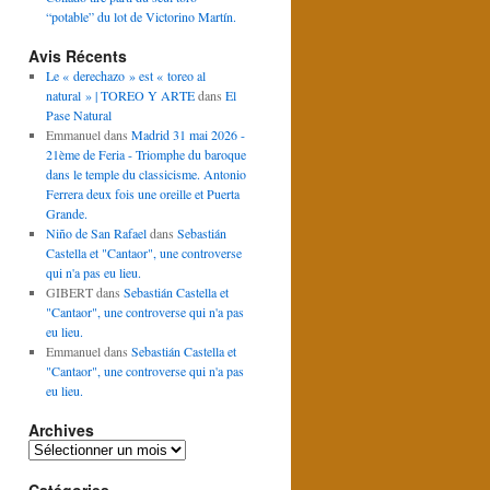
“potable” du lot de Victorino Martín.
Avis Récents
Le « derechazo » est « toreo al
natural » | TOREO Y ARTE
dans
El
Pase Natural
Emmanuel
dans
Madrid 31 mai 2026 -
21ème de Feria - Triomphe du baroque
dans le temple du classicisme. Antonio
Ferrera deux fois une oreille et Puerta
Grande.
Niño de San Rafael
dans
Sebastián
Castella et "Cantaor", une controverse
qui n'a pas eu lieu.
GIBERT
dans
Sebastián Castella et
"Cantaor", une controverse qui n'a pas
eu lieu.
Emmanuel
dans
Sebastián Castella et
"Cantaor", une controverse qui n'a pas
eu lieu.
Archives
Archives