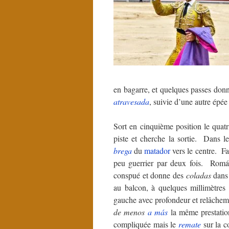
en bagarre, et quelques passes donn
atravesada
, suivie d’une autre épé
Sort en cinquième position le qua
piste et cherche la sortie. Dans 
brega
du
matador
vers le centre. Fac
peu guerrier par deux fois. Rom
conspué et donne des
coladas
dans 
au balcon, à quelques millimètres
gauche avec profondeur et relâchemen
de menos
a más
la même prestatio
compliquée mais le
remate
sur la c