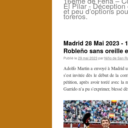
16ème de Feria – Co
El Pilar - Déception
et peu d’options pou
toreros.
Madrid 28 Mai 2023 - 
Robleño sans oreille e
Publié le
29 mai 2023
par
Niño de San R
Adolfo Martin a envoyé à Madrid un
s’est invitée dès le début de la co
pétition, après avoir toréé avec l
Garrido n’a pu s’exprimer, blessé d