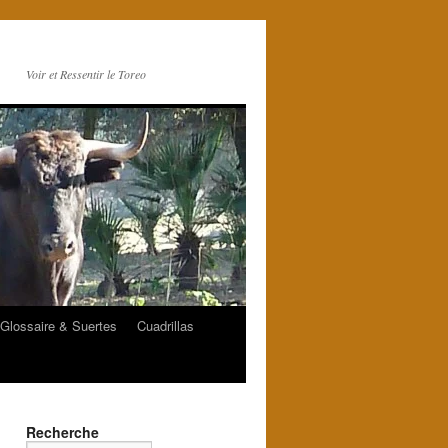
Voir et Ressentir le Toreo
Glossaire & Suertes
Cuadrillas
Recherche