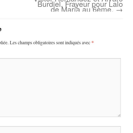
Burdiel. Frayeur pour Lalo
de María au 6ème.
→
e
*
liée.
Les champs obligatoires sont indiqués avec