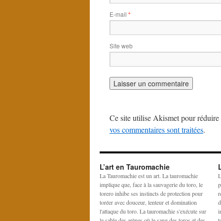
E-mail
*
Site web
Ce site utilise Akismet pour réduire 
vos commentaires sont traitées
.
L’art en Tauromachie
La Tauromachie est un art. La tauromachie
L
implique que, face à la sauvagerie du toro, le
p
torero inhibe ses instincts de protection pour
r
toréer avec douceur, lenteur et domination
d
l'attaque du toro. La tauromachie s'exécute sur
i
le sable des arènes où le sang des toros et des
t