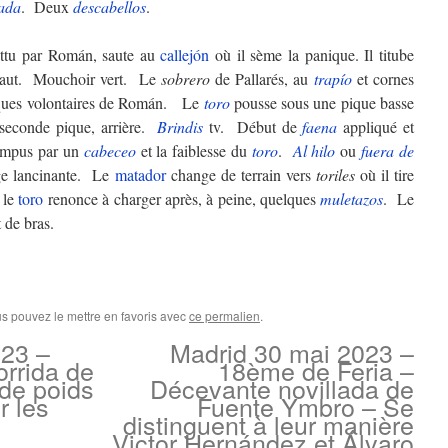
ada
. Deux
descabellos
.
ttu par Román, saute au
callejón
où il sème la panique. Il titube
saut. Mouchoir vert. Le
sobrero
de Pallarés, au
trapío
et cornes
niques volontaires de Román. Le
toro
pousse sous une pique basse
 seconde pique, arrière.
Brindis
tv. Début de
faena
appliqué et
ompus par un
cabeceo
et la faiblesse du
toro
.
Al hilo
ou
fuera de
e lancinante. Le
matador
change de terrain vers
toriles
où il tire
e le
toro
renonce à charger après, à peine, quelques
muletazos
. Le
 de bras.
us pouvez le mettre en favoris avec
ce permalien
.
23 –
Madrid 30 mai 2023 –
rrida de
18ème de Feria –
 de poids
Décevante novillada de
r les
Fuente Ymbro – Se
distinguent à leur manière
Victor Hernández et Álvaro