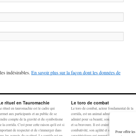
les indésirables.
En savoir plus sur la façon dont les données de
Le rituel en Tauromachie
Le toro de combat
e rituel en tauromachie est le cadre qui
Le toro de combat, acteur fondamental de la
ermet aux participants et au public de se
corrida, est un animal admiré et craint. Il est
endre compte de la gravité et du symbolisme
admiré pour sa beauté, son harmonie physiq
e la corrida. C'est pour cette raison qu'il est si
et sa bravoure. Il est craint pour sa
mportant de respecter et de s'immerger dans
combativité, son agilité et sa force. La
Pour offrir le
ous les aspects de ce rituel. La corrida est un
caractéristique qui permet à la crainte et à