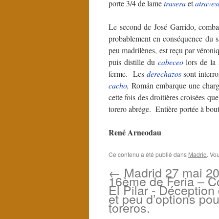
porte 3/4 de lame
trasera
et
atraves
Le second de José Garrido, comba
probablement en conséquence du 
peu madrilènes, est reçu par véro
puis distille du
cabeceo
lors de la
ferme. Les
derechazos
sont interr
cacho
,
Román embarque une charg
cette fois des droitières croisées qu
torero abrége. Entière portée à bout
René Arneodau
Ce contenu a été publié dans
Madrid
. Vo
←
Madrid 27 mai 20
16ème de Feria – Co
El Pilar - Déception
et peu d’options pou
toreros.