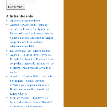
Articles Récents
Alberto Donaire Novillero
Azpeitia 1er août 2026 – 3ème et
dernière de Feria de San Ignacio –
Dure corrida de Ana Romero pour des
vaillants diestros. Morenito de Aranda
coupe une oreille au seul toro
relativement maniable
Le "derechazo" est "toreo al natural"
Azpeitia – 31 juillet 2026 – 2ème de
Feria de San Ignacio – Emilio de Justo
coupe deux oreilles de “Bogotá-40” de
Murteira Grave primé de la vuelta al
ruedo.
Azpeitia – 30 juillet 2026 – 1ère de la
San Ignacio - Samuel Navalón
irrésisble pour sa présentation à La
Bombonera au meilleur toro du lot
Loreto Charro.
Mont-de-Marsan - 26 juillet 2026 –
6ème et dernière de Feria – “Román”
Collado tire parti du seul toro