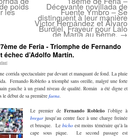
rrida de
18ème de Feria –
 de poids
Décevante novillada de
r les
Fuente Ymbro – Se
distinguent à leur manière
Victor Hernández et Álvaro
Burdiel. Frayeur pour Lalo
de María au 6ème.
→
17ème de Feria - Triomphe de Fernando
t échec d’Adolfo Martín.
afael
e corrida spectaculaire par devant et manquant de fond. La pluie
rrida. Fernando Robleño a triomphé sans oreille, malgré une forte
a main gauche à un grand niveau de qualité. Román a été digne et
ès le début de sa première
faena
.
Fernando Robleño
Le premier de
l’oblige à
bregar
jusqu’au centre face à une charge freinée
et brusque. Le
bicho
est moins téméraire qu’à la
cape sous pique. Le second passage est