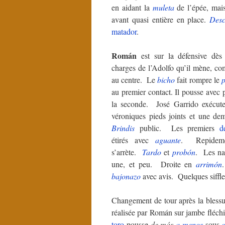
en aidant la
muleta
de l’épée, mai
avant quasi entière en place.
Desc
matador
.
Román
est sur la défensive dès 
charges de l’Adolfo qu’il mène, com
au centre. Le
bicho
fait rompre le
p
au premier contact. Il pousse avec 
la seconde. José Garrido exécu
véroniques pieds joints et une de
Brindis
public. Les premiers
d
étirés avec
aguante
. Repidem
s’arrète.
Tardo
et
probón
. Les nat
une, et peu. Droite en
arrimón
bajonazo
avec avis. Quelques siffl
Changement de tour après la blessu
réalisée par Román sur jambe fléch
toro
pousse
de más
a menos
sous