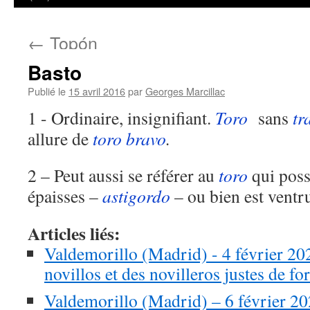
←
Topón
Basto
Publié le
15 avril 2016
par
Georges Marcillac
1 - Ordinaire, insignifiant.
Toro
sans
tr
allure de
toro
bravo
.
2 – Peut aussi se référer au
toro
qui pos
épaisses –
astigordo
– ou bien est ventr
Articles liés:
Valdemorillo (Madrid) - 4 février 202
novillos et des novilleros justes de f
Valdemorillo (Madrid) – 6 février 20