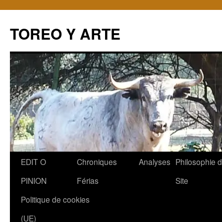
TOREO Y ARTE
Aller
EDIT O
Chroniques
Analyses
Philosophie 
au
PINION
Férias
Site
contenu
Politique de cookies
(UE)