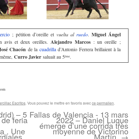
Miguel Ángel
tercio
; pétition d’oreille et
vuelta al
ruedo
.
Alejandro Marcos
n avis et deux oreilles.
: un oreille ;
José Chacón
de la
cuadrilla
d’Antonio Ferrera brillaient à la
Curro Javier
e même,
saluait au 5
.
ème
com
cillac Escritos
. Vous pouvez le mettre en favoris avec
ce permalien
.
rid) – 5
Fallas de Valencia - 13 mars
de feria
2022 – Daniel Luque
émerge d’une corrida très
a . Une
moyenne de Victorino
rdiales
Martín.
→