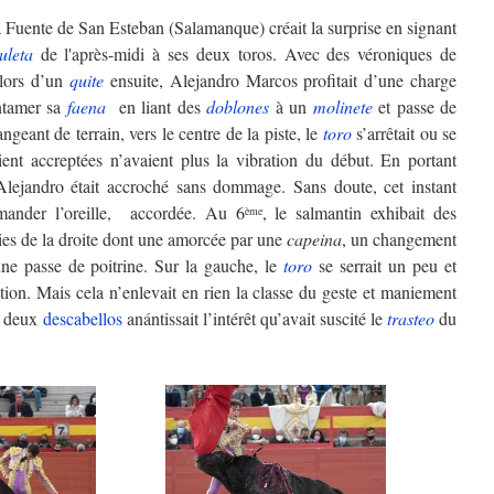
a Fuente de San Esteban (Salamanque) créait la surprise en signant
uleta
de l'après-midi à ses deux toros. Avec des véroniques de
lors d’un
quite
ensuite, Alejandro Marcos profitait d’une charge
ntamer sa
faena
en liant des
doblones
à un
molinete
et passe de
ngeant de terrain, vers le centre de la piste, le
toro
s’arrêtait ou se
aient accreptées n’avaient plus la vibration du début. En portant
, Alejandro était accroché sans dommage. Sans doute, cet instant
emander l’oreille, accordée. Au 6
, le salmantin exhibait des
ème
ies de la droite dont une amorcée par une
capeina
, un changement
une passe de poitrine. Sur la gauche, le
toro
se serrait un peu et
sition. Mais cela n’enlevait en rien la classe du geste et maniement
 deux
descabellos
anántissait l’intérêt qu’avait suscité le
trasteo
du