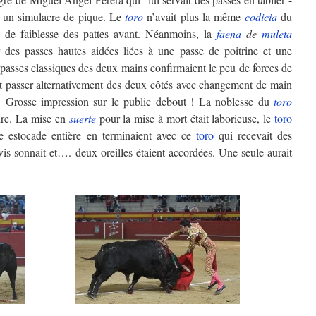
e un simulacre de pique. Le
toro
n’avait plus la même
codicia
du
 de faiblesse des pattes avant. Néanmoins, la
faena
de
muleta
r des passes hautes aidées liées à une passe de poitrine et une
 passes classiques des deux mains confirmaient le peu de forces de
it passer alternativement des deux côtés avec changement de main
ol. Grosse impression sur le public debout ! La noblesse du
toro
aire. La mise en
suerte
pour la mise à mort était laborieuse, le
toro
 estocade entière en terminaient avec ce
toro
qui recevait des
vis sonnait et…. deux oreilles étaient accordées. Une seule aurait