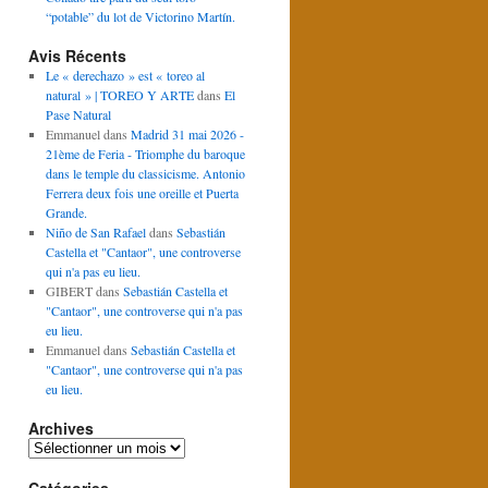
“potable” du lot de Victorino Martín.
Avis Récents
Le « derechazo » est « toreo al
natural » | TOREO Y ARTE
dans
El
Pase Natural
Emmanuel
dans
Madrid 31 mai 2026 -
21ème de Feria - Triomphe du baroque
dans le temple du classicisme. Antonio
Ferrera deux fois une oreille et Puerta
Grande.
Niño de San Rafael
dans
Sebastián
Castella et "Cantaor", une controverse
qui n'a pas eu lieu.
GIBERT
dans
Sebastián Castella et
"Cantaor", une controverse qui n'a pas
eu lieu.
Emmanuel
dans
Sebastián Castella et
"Cantaor", une controverse qui n'a pas
eu lieu.
Archives
Archives