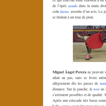
de l’épée
ayuda
dans la main dro
cette
faena
, assortie d’un avis. Le p
se limitait à un tour de piste.
Miguel Ángel Perera
ne pouvait v
allait au pas, sans se livrer mêm
allègrement dès les passes de
tant
distance. Sur la gauche, le
toro
ne r
s’avéraient possibles et de qualité
Après une estocade très basse sonn
belle course, peut-être trop vive au