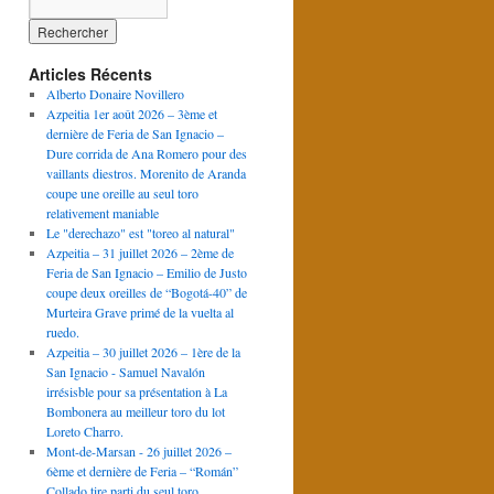
Articles Récents
Alberto Donaire Novillero
Azpeitia 1er août 2026 – 3ème et
dernière de Feria de San Ignacio –
Dure corrida de Ana Romero pour des
vaillants diestros. Morenito de Aranda
coupe une oreille au seul toro
relativement maniable
Le "derechazo" est "toreo al natural"
Azpeitia – 31 juillet 2026 – 2ème de
Feria de San Ignacio – Emilio de Justo
coupe deux oreilles de “Bogotá-40” de
Murteira Grave primé de la vuelta al
ruedo.
Azpeitia – 30 juillet 2026 – 1ère de la
San Ignacio - Samuel Navalón
irrésisble pour sa présentation à La
Bombonera au meilleur toro du lot
Loreto Charro.
Mont-de-Marsan - 26 juillet 2026 –
6ème et dernière de Feria – “Román”
Collado tire parti du seul toro