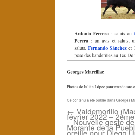
Antonio Ferrera
: saluts au
Perera
: un avis et saluts; u
Fernando Sánchez
saluts.
et
pose des banderilles au 1er. D
Georges Marcillac
Photos de Julián López pour mundotoro.
Ce contenu a été publié dans
Georges Mar
←
Valdemorillo (Mad
février 2022 – 2ème 
– Nouvelle geste de
Morante de la Puebl
oreille pour Diego U