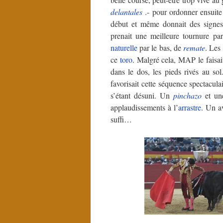
delantales
.- pour ordonner ensuit
début et même donnait des signes
prenait une meilleure tournure pa
naturelle
par le bas, de
remate
. Les
ce
toro
. Malgré cela, MAP le faisa
dans le dos, les pieds rivés au s
favorisait cette séquence spectacul
s’étant désuni. Un
pinchazo
et une
applaudissements à l’
arrastre
. Un a
suffi…