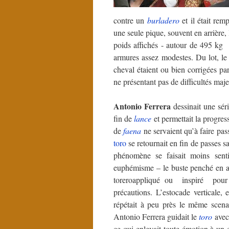
contre un
burladero
et il était re
une seule pique, souvent en arrière, 
poids affichés - autour de 495 kg 
armures assez modestes. Du lot, le
cheval étaient ou bien corrigées p
ne présentant pas de difficultés maj
Antonio Ferrera
dessinait une sér
fin de
lance
et permettait la progres
de
faena
ne servaient qu’à faire pas
toro
se retournait en fin de passes s
phénomène se faisait moins senti
euphémisme – le buste penché en av
toreroappliqué ou inspiré pou
précautions. L’estocade verticale,
répétait à peu près le même scenar
Antonio Ferrera guidait le
toro
ave
ce qui enlevait toute émotion à un e