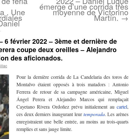
de feria
2022 – Daniel Luque
émerge d’une corrida très
a . Une
moyenne de Victorino
rdiales
Martín.
→
Daniel
.
– 6 février 2022 – 3ème et dernière de
erera coupe deux oreilles – Alejandro
tion des aficionados.
llac
Pour la dernière corrida de La Candelaria des toros de
Montalvo étaient opposés à trois matadors : Antonio
Ferrera de retour de sa campagne américaine, Miguel
Ángel Perera et Alejandro Marcos qui remplaçait
Cayetano Rivera Ordoñez prévu initialement au
cartel
,
ces deux derniers inaugurant leur
temporada
. Les arènes
enregistraient une belle entrée, au moins au trois-quarts
remplies et sans jauge limite.