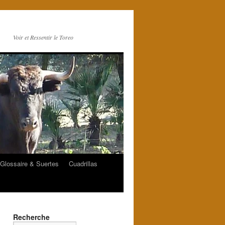
Voir et Ressentir le Toreo
Glossaire & Suertes
Cuadrillas
Recherche