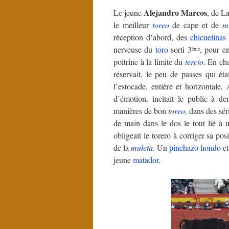
Alejandro Marcos
Le jeune
, de L
le meilleur
toreo
de cape et de
m
réception d’abord, des
chicuelinas
nerveuse du
toro
sorti 3
, pour e
ème
poitrine à la limite du
tercio
. En cha
réservait, le peu de passes qui ét
l’estocade, entière et horizontale
d’émotion, incitait le public à d
manières de bon
toreo
,
dans des sér
de main dans le dos le tout lié à 
obligeait le torero à corriger sa po
de la
muleta
. Un
pinchazo hondo
et
jeune
matador
.