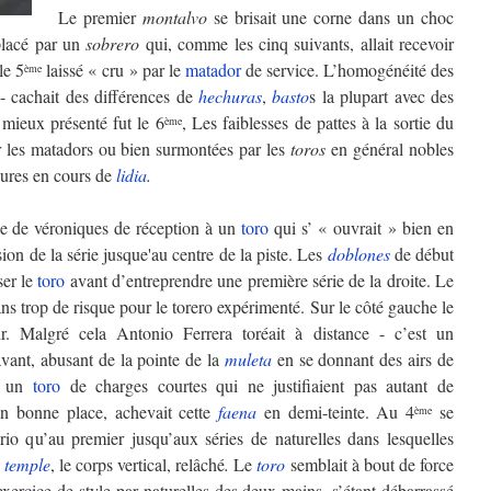
Le premier
montalvo
se brisait une corne dans un choc
mplacé par un
sobrero
qui, comme les cinq suivants, allait recevoir
le 5
laissé « cru » par le
matador
de service. L’homogénéité des
ème
- cachait des différences de
hechuras
,
basto
s la plupart avec des
 mieux présenté fut le 6
, Les faiblesses de pattes à la sortie du
ème
ar les matadors ou bien surmontées par les
toros
en général nobles
eures en cours de
lidia
.
ie de véroniques de réception à un
toro
qui s’ « ouvrait » bien en
sion de la série jusque'au centre de la piste. Les
doblones
de début
ser le
toro
avant d’entreprendre une première série de la droite. Le
ans trop de risque pour le torero expérimenté. Sur le côté gauche le
r. Malgré cela Antonio Ferrera toréait à distance - c’est un
ant, abusant de la pointe de la
muleta
en se donnant des airs de
r un
toro
de charges courtes qui ne justifiaient pas autant de
 en bonne place, achevait cette
faena
en demi-teinte. Au 4
se
ème
io qu’au premier jusqu’aux séries de naturelles dans lesquelles
c
temple
, le corps vertical, relâché
.
Le
toro
semblait à bout de force
xercice de style par naturelles des deux mains, s’étant débarrassé