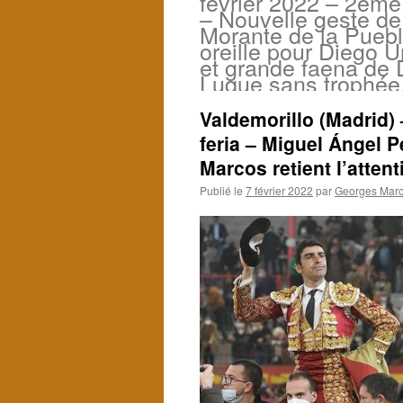
février 2022 – 2ème 
– Nouvelle geste de
Morante de la Puebl
oreille pour Diego U
et grande faena de 
Luque sans trophée
Valdemorillo (Madrid) 
feria – Miguel Ángel P
Marcos retient l’atten
Publié le
7 février 2022
par
Georges Marci