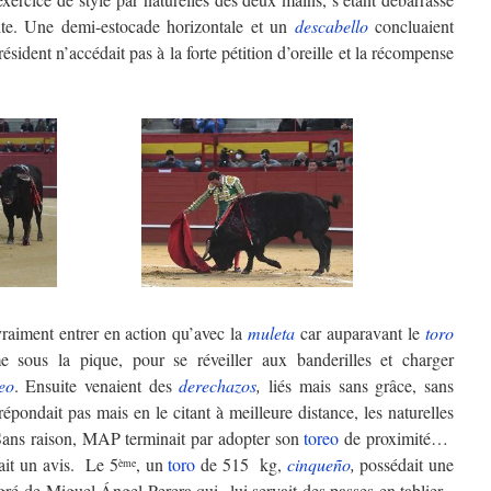
ite. Une demi-estocade horizontale et un
descabello
concluaient
résident n’accédait pas à la forte pétition d’oreille et la récompense
raiment entrer en action qu’avec la
muleta
car auparavant le
toro
e sous la pique, pour se réveiller aux banderilles et charger
eo
. Ensuite venaient des
derechazos
,
liés mais sans grâce, sans
épondait pas mais en le citant à meilleure distance, les naturelles
. Sans raison, MAP terminait par adopter son
toreo
de proximité…
ait un avis. Le 5
, un
toro
de 515 kg,
cinqueño
,
possédait une
ème
 gré de Miguel Ángel Perera qui lui servait des passes en tablier -