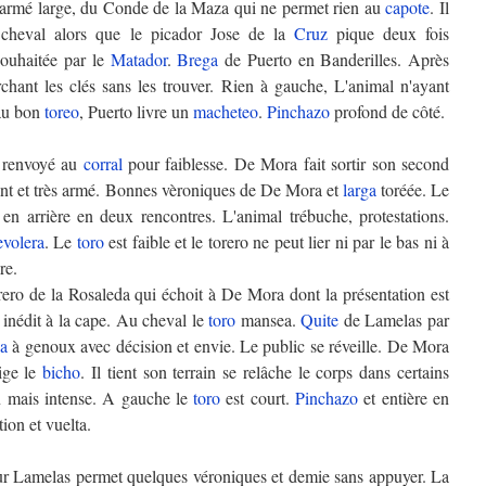
ès armé large, du Conde de la Maza qui ne permet rien au
capote
. Il
 cheval alors que le picador Jose de la
Cruz
pique deux fois
souhaitée par le
Matador
.
Brega
de Puerto en Banderilles. Après
chant les clés sans les trouver. Rien à gauche, L'animal n'ayant
 au bon
toreo
, Puerto livre un
macheteo
.
Pinchazo
profond de côté.
 renvoyé au
corral
pour faiblesse. De Mora fait sortir son second
nt et très armé. Bonnes vèroniques de De Mora et
larga
toréée. Le
n arrière en deux rencontres. L'animal trébuche, protestations.
evolera
. Le
toro
est faible et le torero ne peut lier ni par le bas ni à
re.
rero de la Rosaleda qui échoit à De Mora dont la présentation est
e inédit à la cape. Au cheval le
toro
mansea.
Quite
de Lamelas par
na
à genoux avec décision et envie. Le public se réveille. De Mora
ige le
bicho
. Il tient son terrain se relâche le corps dans certains
n mais intense. A gauche le
toro
est court.
Pinchazo
et entière en
ion et vuelta.
r Lamelas permet quelques véroniques et demie sans appuyer. La