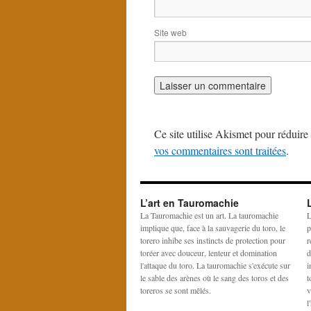
Site web
Ce site utilise Akismet pour réduire 
vos commentaires sont traitées
.
L’art en Tauromachie
La Tauromachie est un art. La tauromachie
L
implique que, face à la sauvagerie du toro, le
p
torero inhibe ses instincts de protection pour
r
toréer avec douceur, lenteur et domination
d
l'attaque du toro. La tauromachie s'exécute sur
i
le sable des arènes où le sang des toros et des
t
toreros se sont mêlés.
v
l