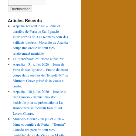
Articles Récents
Azpeitia 1er août 2026 – 3ème et
dernière de Feria de San Ignacio –
Dure corrida de Ana Romero pour des
vaillants diestros. Morenito de Aranda
coupe une oreille au seul toro
relativement maniable
Le "derechazo" est "toreo al natural"
Azpeitia – 31 juillet 2026 – 2ème de
Feria de San Ignacio – Emilio de Justo
coupe deux oreilles de “Bogotá-40” de
Murteira Grave primé de la vuelta al
ruedo.
Azpeitia – 30 juillet 2026 – 1ère de la
San Ignacio - Samuel Navalón
irrésisble pour sa présentation à La
Bombonera au meilleur toro du lot
Loreto Charro.
Mont-de-Marsan - 26 juillet 2026 –
6ème et dernière de Feria – “Román”
Collado tire parti du seul toro
“potable” du lot de Victorino Martín.