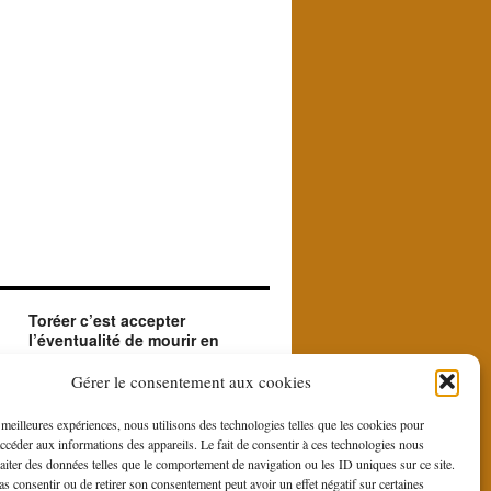
Toréer c’est accepter
l’éventualité de mourir en
créant le beau.
ue
Le matador accepte en toréant l'éventualité de
Gérer le consentement aux cookies
sa mort. Il le fait car il est à la recherche du
beau et du sublime que le contraste entre la
s meilleures expériences, nous utilisons des technologies telles que les cookies pour
force et la bravoure du toro et la douce
accéder aux informations des appareils. Le fait de consentir à ces technologies nous
gestuelle du toreo, fait naître du rituel de la
raiter des données telles que le comportement de navigation ou les ID uniques sur ce site.
corrida.
pas consentir ou de retirer son consentement peut avoir un effet négatif sur certaines