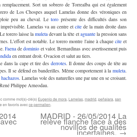
n remplacement. Sort un sobrero de Torrealba qui est également
obrero de Los Chospes auquel Lamelas donne des véroniques en
loie peu au cheval. Le
toro
présente des difficultés dans son
 imprévisible. Lamelas va au centre et
cite
de la main droite dans
Le torero laisse la
muleta
devant la tête et
aguante
la pression sans
ornes. L'effort est notable. Le torero montre l'aine à chaque
cite
et
te.
Faena
de
dominio
et valor. Bernardinas avec avertissement puis
endida
en entrant droit. Ovacion et salut au tiers.
le dans la cape et tire des
derrotes
. Il donne des coups de tête au
apes. Il se défend en banderilles. Même comportement à la
muleta
.
s
hachazos
. Lamelas vole des naturelles une par une en se croisant.
. René Philippe Arneodau.
ec comme mot(s)-clé(s)
Eugenio de mora
,
Lamelas
,
madrid
,
peñajara
,
san
re en favoris avec
ce permalien
.
2014
MADRID - 26/05/2014 La
 avec
relève flanche face à des
novillos de qualités
incertaines.
→