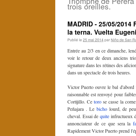
Triomphe de Perera
trois oreilles.
MADRID - 25/05/2014 F
la terna. Vuelta Eugen
Publié le
25 mai 2014
par
Niño de San R
Entrée au 2/3 en ce dimanche, lend
voir le retour de deux anciens tr
signature dans les rétines des afici
dans un spectacle de trois heures.
Victor Puerto ouvre le bal d'abord
raisonnable est renvoyé pour faibles
Cortijillo. Ce
toro
se casse la corne
Peñajara . Le
bicho
lourd, de peu 
cheval. Essai de
quite
infructueux 
annonciateur de ce que sera la
f
Rapidement Victor Puerto prend l'é