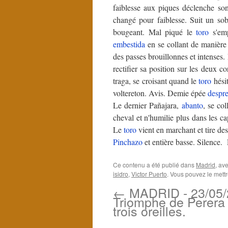
faiblesse aux piques déclenche so
changé pour faiblesse. Suit un s
bougeant. Mal piqué le
toro
s'emp
embestida
en se collant de manière
des passes brouillonnes et intenses. 
rectifier sa position sur les deux c
traga, se croisant quand le
toro
hési
voltereton. Avis. Demie épée
despr
Le dernier Pañajara,
abanto
, se col
cheval et n'humilie plus dans les c
Le
toro
vient en marchant et tire de
Pinchazo
et entière basse. Silence
Ce contenu a été publié dans
Madrid
, av
isidro
,
Victor Puerto
. Vous pouvez le mett
←
MADRID - 23/05/
Triomphe de Perera
trois oreilles.