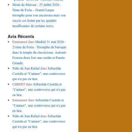
Mont-de-Marsan - 25 juillet 2026 -
5ème de Feria – Daniel Luque
triomphe pour son encerrona mais son
succès est freiné par les qualités
insuffisantes de certains toros.
Avis Récents
Emmanuel
dans
Madrid 31 mai 2026 -
21ème de Feria - Triomphe du baroque
dans le temple du classicisme. Antonio
Ferrera deux fois une oreille et Puerta
Grande.
Niño de San Rafael
dans
Sebastián
Castella et "Cantaor", une controverse
qui n'a pas eu lieu.
GIBERT
dans
Sebastián Castella et
"Cantaor", une controverse qui n'a pas
eu lieu.
Emmanuel
dans
Sebastián Castella et
"Cantaor", une controverse qui n'a pas
eu lieu.
Niño de San Rafael
dans
Sebastián
Castella et "Cantaor", une controverse
qui n'a pas eu lieu.