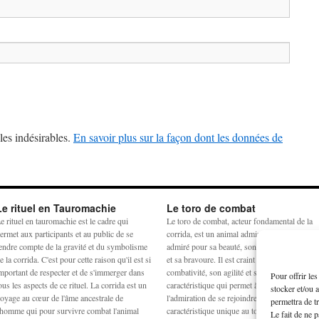
les indésirables.
En savoir plus sur la façon dont les données de
Le rituel en Tauromachie
Le toro de combat
e rituel en tauromachie est le cadre qui
Le toro de combat, acteur fondamental de la
ermet aux participants et au public de se
corrida, est un animal admiré et craint. Il est
endre compte de la gravité et du symbolisme
admiré pour sa beauté, son harmonie physiq
e la corrida. C'est pour cette raison qu'il est si
et sa bravoure. Il est craint pour sa
mportant de respecter et de s'immerger dans
combativité, son agilité et sa force. La
Pour offrir le
ous les aspects de ce rituel. La corrida est un
caractéristique qui permet à la crainte et à
stocker et/ou 
oyage au cœur de l'âme ancestrale de
l'admiration de se rejoindre est la noblesse,
permettra de t
'homme qui pour survivre combat l'animal
caractéristique unique au toro de combat. En
Le fait de ne 