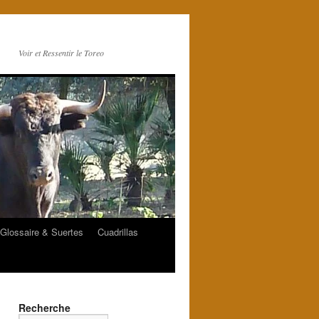
Voir et Ressentir le Toreo
Glossaire & Suertes
Cuadrillas
Recherche