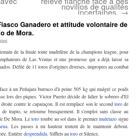
 avec
relève flanche face à des
novillos de qualités
incertaines.
→
iasco Ganadero et attitude volontaire de
io de Mora.
afael
emain de la finale toute madrilène de la champions league, pour
iomphateurs de Las Ventas et une promesse qui a déjà laissé sa
onados. Défilé de 11 toros d'origines diverses, impropres au combat
 face à un Peñajara burraco d'à peine 505 kg qui malgré ce poids
se lors des piques. Victor Puerto décide de lidier le sobrero d'El
 droite contre le caparaçon. Il est remplacé son le second
toro
de
de trapio, se retourne brusquement. Il s'emploi sans classe au
de De Mora. Le
toro
tombe au sol dans le premier
muletazo
signe
aena
. Les passes à mi hauteur tentent de le maintenir debout.
pée. Entière
desprendida
. Sifflets au
toro
et Silence.