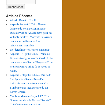
Articles Récents
Alberto Donaire Novillero
Azpeitia 1er août 2026 – 3ème et
dernière de Feria de San Ignacio –
Dure corrida de Ana Romero pour des
vaillants diestros. Morenito de Aranda
coupe une oreille au seul toro
relativement maniable
Le "derechazo" est "toreo al natural"
Azpeitia – 31 juillet 2026 – 2ème de
Feria de San Ignacio – Emilio de Justo
coupe deux oreilles de “Bogotá-40” de
Murteira Grave primé de la vuelta al
ruedo.
Azpeitia – 30 juillet 2026 – 1ère de la
San Ignacio - Samuel Navalón
irrésisble pour sa présentation à La
Bombonera au meilleur toro du lot
Loreto Charro.
Mont-de-Marsan - 26 juillet 2026 –
6ème et dernière de Feria – “Román”
Collado tire parti du seul toro