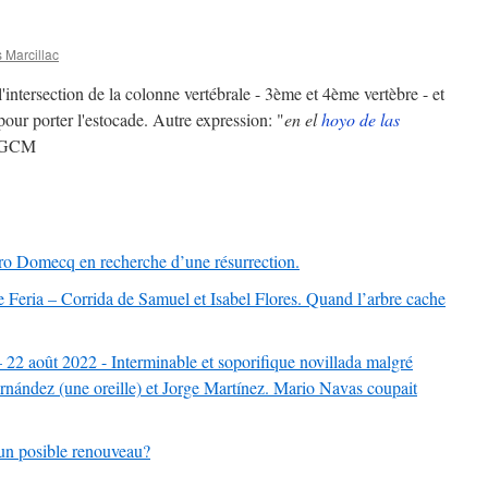
 Marcillac
l'intersection de la colonne vertébrale - 3ème et 4ème vertèbre - et
pour porter l'estocade. Autre expression: "
en el
hoyo de las
 GCM
dro Domecq en recherche d’une résurrection.
Feria – Corrida de Samuel et Isabel Flores. Quand l’arbre cache
22 août 2022 - Interminable et soporifique novillada malgré
Fernández (une oreille) et Jorge Martínez. Mario Navas coupait
un posible renouveau?