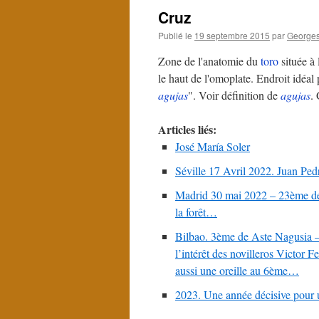
Cruz
Publié le
19 septembre 2015
par
Georges
Zone de l'anatomie du
toro
située à 
le haut de l'omoplate. Endroit idéal 
agujas
". Voir définition de
agujas
.
Articles liés:
José María Soler
Séville 17 Avril 2022. Juan Pe
Madrid 30 mai 2022 – 23ème de 
la forêt…
Bilbao. 3ème de Aste Nagusia – 
l’intérêt des novilleros Victor 
aussi une oreille au 6ème…
2023. Une année décisive pour 