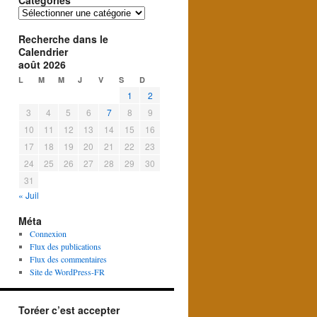
Catégories
Catégories
Recherche dans le
Calendrier
août 2026
L
M
M
J
V
S
D
1
2
3
4
5
6
7
8
9
10
11
12
13
14
15
16
17
18
19
20
21
22
23
24
25
26
27
28
29
30
31
« Juil
Méta
Connexion
Flux des publications
Flux des commentaires
Site de WordPress-FR
Toréer c’est accepter