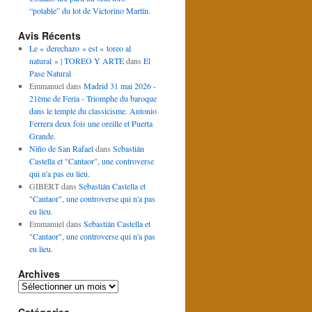
“potable” du lot de Victorino Martín.
Avis Récents
Le « derechazo » est « toreo al
natural » | TOREO Y ARTE
dans
El
Pase Natural
Emmanuel
dans
Madrid 31 mai 2026 -
21ème de Feria - Triomphe du baroque
dans le temple du classicisme. Antonio
Ferrera deux fois une oreille et Puerta
Grande.
Niño de San Rafael
dans
Sebastián
Castella et "Cantaor", une controverse
qui n'a pas eu lieu.
GIBERT
dans
Sebastián Castella et
"Cantaor", une controverse qui n'a pas
eu lieu.
Emmanuel
dans
Sebastián Castella et
"Cantaor", une controverse qui n'a pas
eu lieu.
Archives
Archives