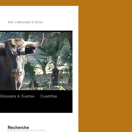
Voir et Ressentir le Toreo
Glossaire & Suertes
Cuadrillas
Recherche