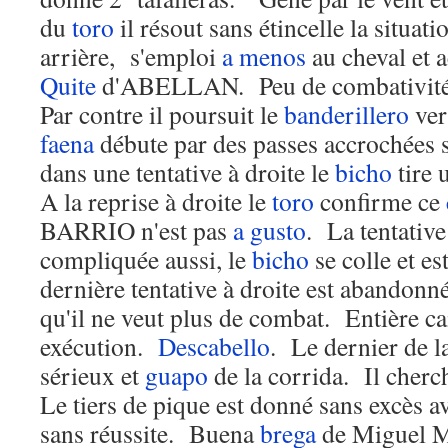
du
toro
il résout sans étincelle la situat
arrière, s'emploi
a menos
au cheval et 
Quite
d'ABELLAN. Peu de combativit
Par contre il poursuit le
banderillero
ver
faena
débute par des passes accrochées 
dans une tentative à droite le
bicho
tire 
A la reprise à droite le
toro
confirme ce
BARRIO n'est pas
a gusto
. La tentative
compliquée aussi, le
bicho
se colle et e
dernière tentative à droite est abandonn
qu'il ne veut plus de combat. Entière c
exécution.
Descabello
. Le dernier de la
sérieux et
guapo
de la corrida. Il cherch
Le tiers de pique est donné sans excès a
sans réussite. Buena
brega
de Miguel Ma