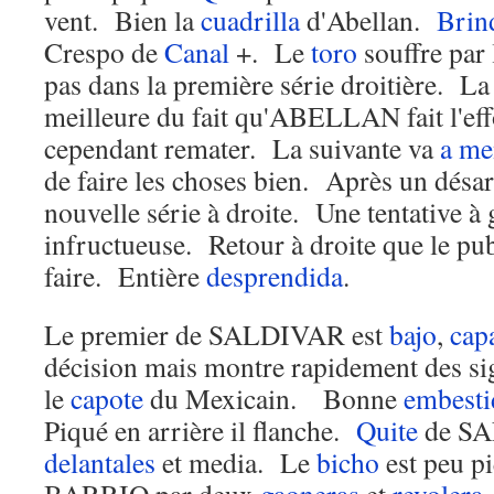
vent. Bien la
cuadrilla
d'Abellan.
Brin
Crespo de
Canal
+. Le
toro
souffre par 
pas dans la première série droitière. La 
meilleure du fait qu'ABELLAN fait l'eff
cependant remater. La suivante va
a me
de faire les choses bien. Après un désa
nouvelle série à droite. Une tentative à
infructueuse. Retour à droite que le publ
faire. Entière
desprendida
.
Le premier de SALDIVAR est
bajo
,
cap
décision mais montre rapidement des sig
le
capote
du Mexicain. Bonne
embesti
Piqué en arrière il flanche.
Quite
de SA
delantales
et media. Le
bicho
est peu p