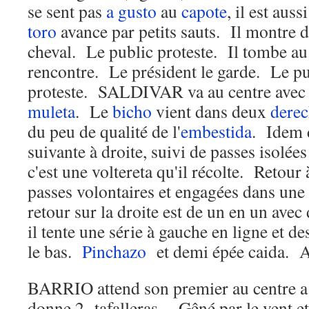
se sent pas
a gusto
au
capote
, il est aus
toro
avance par petits sauts. Il montre d
cheval. Le public proteste. Il tombe au
rencontre. Le président le garde. Le pu
proteste. SALDIVAR va au centre avec le
muleta
. Le
bicho
vient dans deux
dere
du peu de qualité de l'
embestida
. Idem d
suivante à droite, suivi de passes isolé
c'est une voltereta qu'il récolte. Retour
passes volontaires et engagées dans une
retour sur la droite est de un en un ave
il tente une série à gauche en ligne et d
le bas.
Pinchazo
et demi épée caida. A
BARRIO attend son premier au centre 
donne 2 tafalleras. Gêné par le vent et