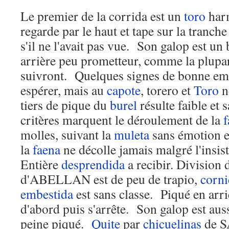
Le premier de la corrida est un
toro
har
regarde par le haut et tape sur la tranch
s'il ne l'avait pas vue. Son galop est un
arrière peu prometteur, comme la plupar
suivront. Quelques signes de bonne emb
espérer, mais au
capote
, torero et
Toro
n
tiers de pique du
burel
résulte faible et
critères marquent le déroulement de la
f
molles, suivant la
muleta
sans émotion et
la
faena
ne décolle jamais malgré l'in
Entière
desprendida
a recibir. Division
d'ABELLAN est de peu de trapio,
corni
embestida
est sans classe. Piqué en arri
d'abord puis s'arrête. Son galop est auss
peine piqué.
Quite
par
chicuelinas
de S