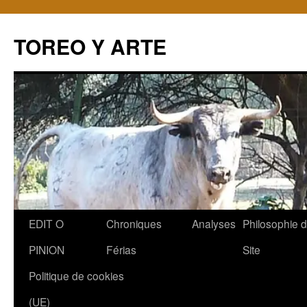
TOREO Y ARTE
Aller
EDIT O
Chroniques
Analyses
Philosophie 
au
PINION
Férias
Site
contenu
Politique de cookies
(UE)