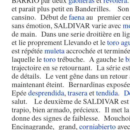
BARRIO par deux
gaoneras
et
revolera
et parait plus petit en Banderilles. Son
cansino. Début de
faena
au premier ce
sans émotion, SALDIVAR varie avec
mo
de main. Dans une serie droitière en lig
et lie proprement Llevando et le
toro
ag
est répétée
muleta
accrochée et terminé
laquelle le
toro
trébuche. A gauche le
b
trajectoire en se retournant. La série es
de détails. Le vent gêne dans un retour à
maintenant éteint. Bernardinas exposée
Epée
desprendida
,
trasera
et
tendida
.
D
salut. Le deuxième de SALDIVAR est b
trapio, bien armado, précieux. Il met la 
donne des signes de faiblesse. Mouchoi
Encinagrande, grand,
corniabierto
avec