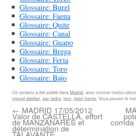
Glossaire: Burel
Glossaire: Faena
Glossaire: Quite
Glossaire: Canal
Glossaire: Guapo
Glossaire: Brega
Glossaire: Feria
Glossaire: Toro
Glossaire: Bajo
Ce contenu a été publié dans
Madrid
, avec comme mot(s)-clé(s
miguel abellan
,
san isidro
,
toro
,
victor barrio
. Vous pouvez le met
←
MADRID 17/05/2012
MA
Valor de CASTELLA, effort
pot
de MANZANARES et
corrid
détermination de
TALAVANTE.