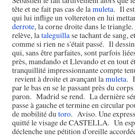
Sébastien le fait tardivement alors que l
tête et ne fait pas cas de la
muleta
. Il es
qui lui inflige un voltereton en lui mettan
derrote
, la corne droite dans le trian
relève, la
taleguilla
se tachant de sang, e
comme si rien ne s'était passé. Il dessin
qui, sans être parfaites, sont parfois liée
près, mandando et Llevando et en tout é
tranquillité impressionnante compte te
revient à droite et avançant la
muleta
. 
par le bas en se le passant près du corps
paron. Madrid se rend. La dernière séri
passe à gauche et termine en circular p
de mobilité du
toro
. Aviso. Une express
quitté le visage de CASTELLA. Un espa
déclenche une pétition d'oreille acco