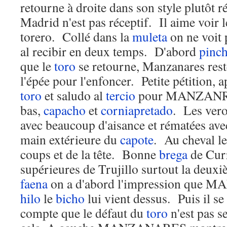
retourne à droite dans son style plutôt r
Madrid n'est pas réceptif. Il aime voir 
torero. Collé dans la
muleta
on ne voit 
al recibir en deux temps. D'abord
pinc
que le
toro
se retourne, Manzanares rest
l'épée pour l'enfoncer. Petite pétition,
toro
et saludo al
tercio
pour MANZANRE
bas,
capacho
et
corniapretado
. Les ver
avec beaucoup d'aisance et rématées avec
main extérieure du
capote
. Au cheval l
coups et de la tête. Bonne
brega
de Curr
supérieures de Trujillo surtout la deux
faena
on a d'abord l'impression que
hilo
le
bicho
lui vient dessus. Puis il se
compte que le défaut du
toro
n'est pas 