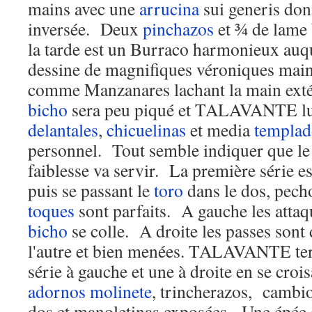
mains avec une
arrucina
sui generis don
inversée. Deux
pinchazos
et ¾ de lame 
la tarde est un Burraco harmonieux 
dessine de magnifiques véroniques main
comme Manzanares lachant la main ext
bicho
sera peu piqué et TALAVANTE lu
delantales
,
chicuelinas
et media
templad
personnel. Tout semble indiquer que l
faiblesse va servir. La première série est
puis se passant le
toro
dans le dos, pech
toques
sont parfaits. A gauche les attaq
bicho
se colle. A droite les passes sont 
l'autre et bien menées. TALAVANTE ter
série à gauche et une à droite en se croi
adornos
molinete
, trincherazos, cambi
dos et manoletinas exposées. Une épée e