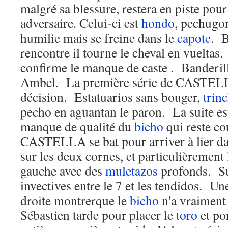
malgré sa blessure, restera en piste po
adversaire. Celui-ci est
hondo
, pechugo
humilie mais se freine dans le
capote
. B
rencontre il tourne le cheval en vueltas
confirme le manque de caste . Banderill
Ambel. La première série de CASTELLA
décision. Estatuarios sans bouger,
trinc
pecho en aguantan le paron. La suite es
manque de qualité du
bicho
qui reste co
CASTELLA se bat pour arriver à lier da
sur les deux cornes, et particulièrement 
gauche avec des
muletazos
profonds. Sur
invectives entre le 7 et les tendidos. Un
droite montrerque le
bicho
n'a vraiment 
Sébastien tarde pour placer le
toro
et po