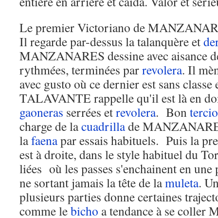
entière en arrière et caida. Valor et s
Le premier Victoriano de MANZANAR
Il regarde par-dessus la talanquère et
de
MANZANARES dessine avec aisance des 
rythmées, terminées par
revolera
. Il mè
avec gusto où ce dernier est sans classe
TALAVANTE rappelle qu'il est là en d
gaoneras
serrées et
revolera
. Bon
tercio
charge de la
cuadrilla
de MANZANARES. 
la
faena
par essais habituels. Puis la pr
est à droite, dans le style habituel du To
liées où les passes s'enchainent en une 
ne sortant jamais la tête de la
muleta
. U
plusieurs parties donne certaines trajec
comme le
bicho
a tendance à se coll