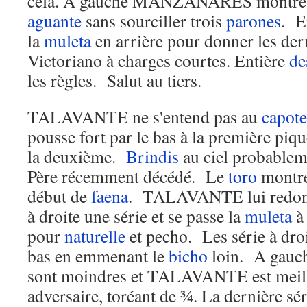
cela. A gauche MANZANARES montre u
aguante
sans sourciller trois
parones
. E
la
muleta
en arrière pour donner les der
Victoriano à charges courtes. Entière
de
les règles. Salut au tiers.
TALAVANTE ne s'entend pas au
capote
pousse fort par le bas à la première piq
la deuxième.
Brindis
au ciel probablem
Père récemment décédé. Le
toro
montre 
début de
faena
. TALAVANTE lui redonne 
à droite une série et se passe la
muleta
à 
pour
naturelle
et pecho. Les série à droi
bas en emmenant le
bicho
loin. A gauch
sont moindres et TALAVANTE est meill
adversaire, toréant de ¾. La dernière sé