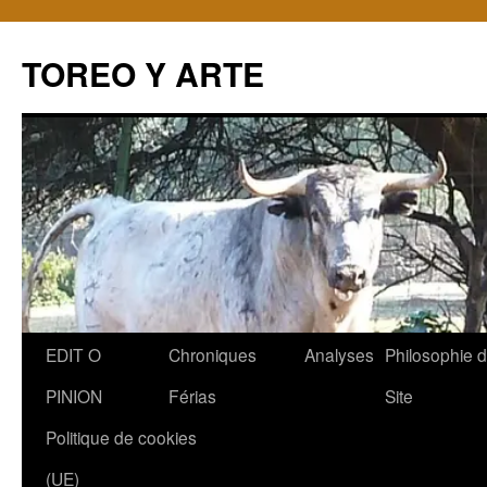
TOREO Y ARTE
Aller
EDIT O
Chroniques
Analyses
Philosophie 
au
PINION
Férias
Site
contenu
Politique de cookies
(UE)