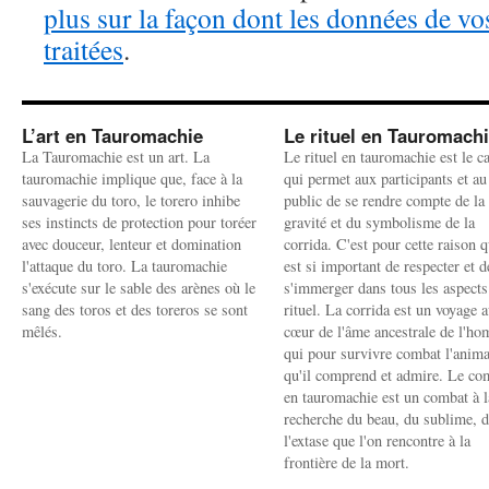
plus sur la façon dont les données de v
traitées
.
L’art en Tauromachie
Le rituel en Tauromach
La Tauromachie est un art. La
Le rituel en tauromachie est le c
tauromachie implique que, face à la
qui permet aux participants et au
sauvagerie du toro, le torero inhibe
public de se rendre compte de la
ses instincts de protection pour toréer
gravité et du symbolisme de la
avec douceur, lenteur et domination
corrida. C'est pour cette raison q
l'attaque du toro. La tauromachie
est si important de respecter et d
s'exécute sur le sable des arènes où le
s'immerger dans tous les aspects
sang des toros et des toreros se sont
rituel. La corrida est un voyage 
mêlés.
cœur de l'âme ancestrale de l'h
qui pour survivre combat l'anima
qu'il comprend et admire. Le co
en tauromachie est un combat à l
recherche du beau, du sublime, 
l'extase que l'on rencontre à la
frontière de la mort.