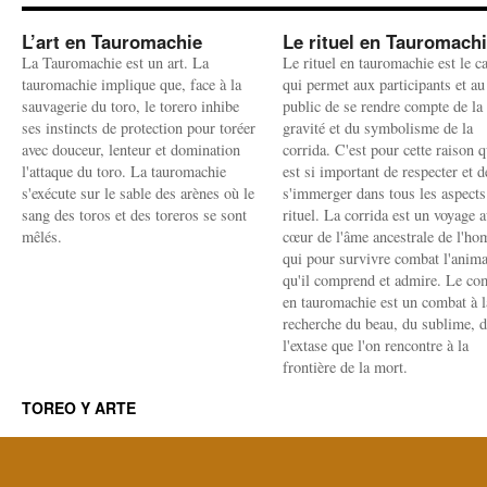
L’art en Tauromachie
Le rituel en Tauromach
La Tauromachie est un art. La
Le rituel en tauromachie est le c
tauromachie implique que, face à la
qui permet aux participants et au
sauvagerie du toro, le torero inhibe
public de se rendre compte de la
ses instincts de protection pour toréer
gravité et du symbolisme de la
avec douceur, lenteur et domination
corrida. C'est pour cette raison q
l'attaque du toro. La tauromachie
est si important de respecter et d
s'exécute sur le sable des arènes où le
s'immerger dans tous les aspects
sang des toros et des toreros se sont
rituel. La corrida est un voyage 
mêlés.
cœur de l'âme ancestrale de l'h
qui pour survivre combat l'anima
qu'il comprend et admire. Le co
en tauromachie est un combat à l
recherche du beau, du sublime, 
l'extase que l'on rencontre à la
frontière de la mort.
TOREO Y ARTE