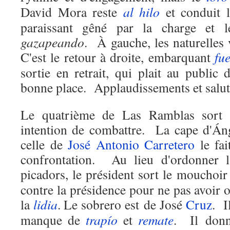
David Mora reste
al hilo
et conduit l
paraissant gêné par la charge et 
gazapeando
.
À gauche, les naturelles
C'est le retour à droite, embarquant
fu
sortie en retrait, qui plait au public
bonne place.
Applaudissements et salu
Le quatrième de Las Ramblas sort 
intention de combattre.
La cape d'Áng
celle de
José Antonio Carretero
le fait
confrontation.
Au lieu d'ordonner l
picadors, le président sort le mouchoir 
contre la présidence pour ne pas avoir 
la
lidia
. Le sobrero est de José
Cruz
.
I
manque de
trapío
et
remate
.
Il donn