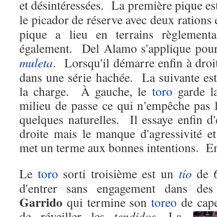
et désintéressées.
La première pique e
le picador de réserve avec deux rations
pique a lieu en terrains règlementa
également.
Del Alamo s'applique pour
muleta
.
Lorsqu'il démarre enfin à droi
dans une série hachée.
La suivante es
la charge.
À gauche, le
toro
garde la
milieu de passe ce qui n'empêche pas
quelques naturelles.
Il essaye enfin d
droite mais le manque d'agressivité et
met un terme aux bonnes intentions.
En
Le
toro
sorti troisième est un
tío
de 
d'entrer sans engagement dans de
Garrido
qui termine son
toreo
de cape
de réveiller les
tendidos
.
La