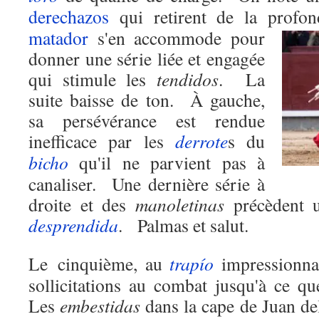
derechazos
qui retirent de la profo
matador
s'en accommode pour
donner une série liée et engagée
qui stimule les
tendidos
.
La
suite baisse de ton.
À gauche,
sa persévérance est rendue
inefficace par les
derrote
s du
bicho
qu'il ne parvient pas à
canaliser.
Une dernière série à
droite et des
manoletinas
précèdent u
desprendida
.
Palmas et salut.
Le cinquième, au
trapío
impressionnan
sollicitations au combat jusqu'à ce qu
Les
embestidas
dans la cape de Juan de