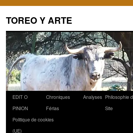
TOREO Y ARTE
Aller
EDIT O
Chroniques
Analyses
Philosophie 
au
PINION
Férias
Site
contenu
Politique de cookies
(UE)