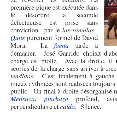
première pique est exécutée dans
le désordre, la seconde
défectueuse est prise sans
conviction
par le
las-ramblas
.
Quite
purement formel de David
Mora.
La
faena
tarde à
démarrer.
José
Garrido choisit d'ab
charge est molle.
Avec la droite, il
scories de la charge sans arriver à crée
tendidos
.
C'est finalement à gauche 
mieux rythmées sont réalisées toujours
public.
Un final à droite désorganisé n
Metisaca
,
pinchazo
profond, avis
perpendiculaire et
caída
.
Silence.