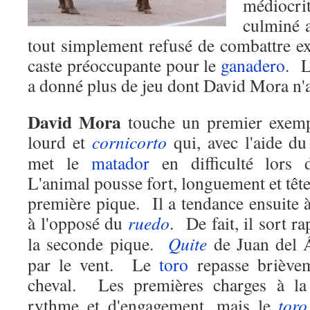
médiocri
culminé a
tout simplement refusé de combattre e
caste préoccupante pour le
ganadero
.
a donné plus de jeu dont David Mora n'a
David Mora
touche un premier exemp
lourd et
cornicorto
qui, avec l'aide du
met le
matador
en difficulté lors
L'animal pousse fort, longuement et têt
première pique.
Il a tendance ensuite 
à l'opposé du
ruedo
.
De fait, il sort 
la seconde pique.
Quite
de Juan del 
par le vent.
Le
toro
repasse brièvem
cheval.
Les premières charges à l
rythme et d'engagement, mais le
toro