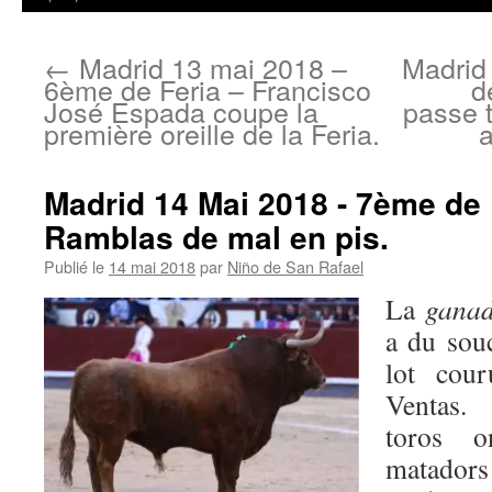
←
Madrid 13 mai 2018 –
Madrid
6ème de Feria – Francisco
d
José Espada coupe la
passe 
première oreille de la Feria.
a
Madrid 14 Mai 2018 - 7ème de 
Ramblas de mal en pis.
Publié le
14 mai 2018
par
Niño de San Rafael
La
ganad
a du souc
lot cou
Ventas.
toros o
matado