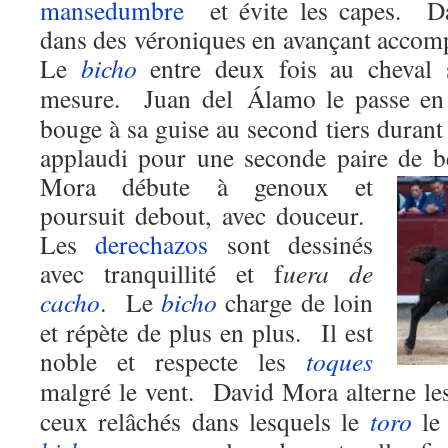
mansedumbre
et évite les capes.
D
dans des véroniques en avançant accom
Le
bicho
entre deux fois au cheval 
mesure.
Juan del Á
lamo le passe e
bouge à sa guise au second tiers durant
applaudi pour une seconde paire de be
Mora débute à genoux et
poursuit debout, avec douceur.
Les
derechazos
sont dessinés
avec tranquillité et f
uera de
cacho
.
Le
bicho
charge de loin
et répète de plus en plus.
Il est
noble et respecte les
toques
malgré le vent.
David
Mora alterne l
ceux relâchés dans lesquels le
toro
le 