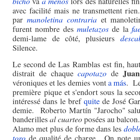
bicho
va
a menos
lors des naturelles fi
avec facilité mais ne transmettent rien.
par
manoletina
contraria
et manoleti
furent nombre des
muletazos
de la
fa
demi-lame de côté, plusieurs
desca
Silence.
Le second de Las Ramblas est fin, haut
Juan
distrait de chaque
capotazo
de
véroniques et les demies vont
a más
.
L
première pique et s'endort sous la seco
intéressé dans le bref
quite
de José Gar
demie.
Roberto Martín "
Jarocho" sal
banderilles
al cuarteo
posées au balcon.
Alamo met plus de forme dans les
dobl
toro
de qualité de charge.
On note 