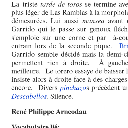
La triste
tarde de toros
se termine avec
plus léger de Las Ramblas à la morphol
démesurées. Lui aussi
mansea
avant d
Garrido qui le passe sur genoux fléch
s'emploie sur une corne et par à-cou
entrain lors de la seconde pique.
Br
Garrido semble décidé mais la demi-c
permettent rien à droite.
À gauche
meilleure.
Le torero essaye de baisser 
insiste alors à droite face à des charge
encore.
Divers
pinchazo
s précèdent u
Descabellos
. Silence.
René Philippe Arneodau
Vocabulaire lié: