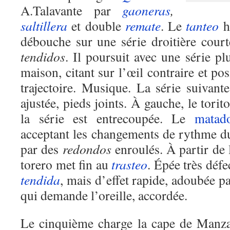
A.Talavante par
gaoneras
,
saltillera
et double
remate
. Le
tanteo
h
débouche sur une série droitière courte
tendidos
. Il poursuit avec une série pl
maison, citant sur l’œil contraire et po
trajectoire. Musique. La série suivante,
ajustée, pieds joints. À gauche, le tori
la série est entrecoupée. Le
matad
acceptant les changements de rythme 
par des
redondos
enroulés. À partir de 
torero met fin au
trasteo
. Épée très déf
tendida
, mais d’effet rapide, adoubée p
qui demande l’oreille, accordée.
Le cinquième charge la cape de Manza