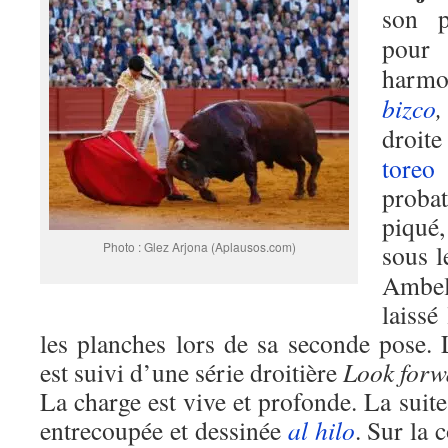
son 
pour 
harm
bizco
,
droite
toreo
probat
piqué
Photo : Glez Arjona (Aplausos.com)
sous l
Ambel,
laissé
les planches lors de sa seconde pose.
est suivi d’une série droitière
Look forwa
La charge est vive et profonde. La suit
entrecoupée et dessinée
al hilo
. Sur la 