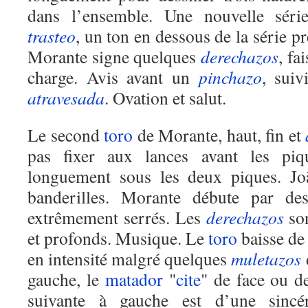
dans l’ensemble. Une nouvelle série
trasteo
, un ton en dessous de la série p
Morante signe quelques
derechazos
, fa
charge. Avis avant un
pinchazo
, sui
atravesada
. Ovation et salut.
Le second
toro
de Morante, haut, fin et
pas fixer aux lances avant les piq
longuement sous les deux piques. Joã
banderilles. Morante débute par d
extrêmement serrés. Les
derechazos
son
et profonds. Musique. Le
toro
baisse de 
en intensité malgré quelques
muletazos
gauche, le
matador
"
cite
" de face ou de
suivante à gauche est d’une sincé