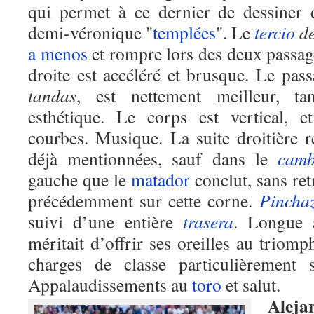
qui permet à ce dernier de dessiner 
demi-véronique "
templées
". Le
tercio
d
a menos
et rompre lors des deux passag
droite est accéléré et brusque. Le pas
tandas
, est nettement meilleur, t
esthétique. Le corps est vertical, et
courbes. Musique. La suite droitière r
déjà mentionnées, sauf dans le
camb
gauche que le
matador
conclut, sans ret
précédemment sur cette corne.
Pincha
suivi d’une entière
trasera
. Longue
méritait d’offrir ses oreilles au triom
charges de classe particulièrement 
Appalaudissements au
toro
et salut.
Aleja