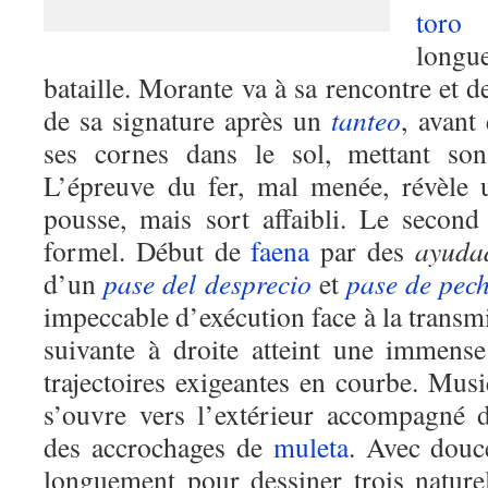
toro
j
longu
bataille. Morante va à sa rencontre et 
de sa signature après un
tanteo
, avant
ses cornes dans le sol, mettant son 
L’épreuve du fer, mal menée, révèle
pousse, mais sort affaibli. Le secon
formel. Début de
faena
par des
ayuda
d’un
pase del desprecio
et
pase de pec
impeccable d’exécution face à la trans
suivante à droite atteint une immens
trajectoires exigeantes en courbe. Mus
s’ouvre vers l’extérieur accompagné
des accrochages de
muleta
. Avec douc
longuement pour dessiner trois naturel