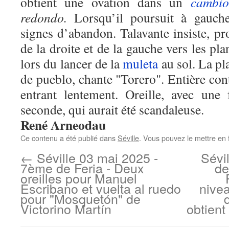
obtient une ovation dans un
cambio
redondo.
Lorsqu’il poursuit à gauch
signes d’abandon. Talavante insiste, pr
de la droite et de la gauche vers les pla
lors du lancer de la
muleta
au sol. La pl
de pueblo, chante "Torero". Entière con
entrant lentement. Oreille, avec une 
seconde, qui aurait été scandaleuse.
René Arneodau
Ce contenu a été publié dans
Séville
. Vous pouvez le mettre en 
←
Séville 03 mai 2025 -
Sévi
7ème de Feria - Deux
de
oreilles pour Manuel
Escribano et vuelta al ruedo
nivea
pour "Mosquetón" de
Victorino Martín
obtient