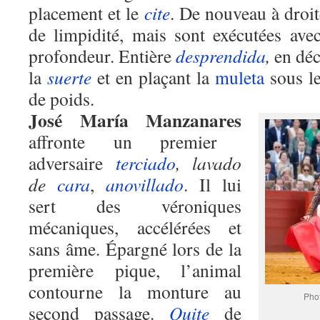
placement et le
cite
. De nouveau à droi
de limpidité, mais sont exécutées ave
profondeur. Entière
desprendida
,
en déc
la
suerte
et en plaçant la
muleta
sous le
de poids.
José María Manzanares
affronte un premier
adversaire
terciado
,
lavado
de
cara
,
anovillado
. Il lui
sert des véroniques
mécaniques, accélérées et
sans âme. Épargné lors de la
première pique, l’animal
contourne la monture au
Phot
second passage.
Quite
de