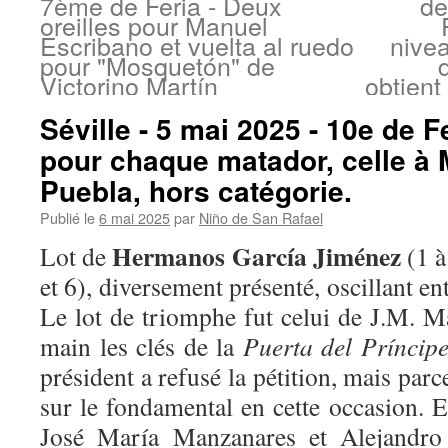
7ème de Feria - Deux
de
oreilles pour Manuel
Escribano et vuelta al ruedo
nivea
pour "Mosquetón" de
Victorino Martín
obtient
Séville - 5 mai 2025 - 10e de Fe
pour chaque matador, celle à 
Puebla, hors catégorie.
Publié le
6 mai 2025
par
Niño de San Rafael
Hermanos García Jiménez
Lot de
(1 à
et 6), diversement présenté, oscillant en
Le lot de triomphe fut celui de J.M. M
main les clés de la
Puerta del Príncipe
président a refusé la pétition, mais parc
sur le fondamental en cette occasion. 
José María Manzanares et Alejandro 