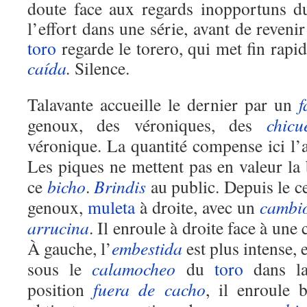
doute face aux regards inopportuns 
l’effort dans une série, avant de revenir
toro
regarde le torero, qui met fin rapi
caída
.
Silence.
Talavante accueille le dernier par un
f
genoux, des véroniques, des
chicu
véronique. La quantité compense ici l’
Les piques ne mettent pas en valeur la
ce
bicho
.
Brindis
au public. Depuis le ce
genoux,
muleta
à droite, avec un
cambi
arrucina
. Il enroule à droite face à un
À gauche, l’
embestida
est plus intense, e
sous le
calamocheo
du
toro
dans 
position
fuera de cacho
, il enroule 