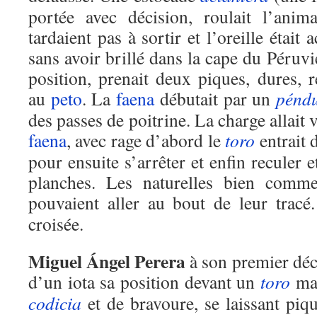
portée avec décision, roulait l’ani
tardaient pas à sortir et l’oreille était 
sans avoir brillé dans la cape du Péruvi
position, prenait deux piques, dures, 
au
peto
. La
faena
débutait par un
pénd
des passes de poitrine. La charge allait v
faena
, avec rage d’abord le
toro
entrait 
pour ensuite s’arrêter et enfin reculer 
planches. Les naturelles bien comme
pouvaient aller au bout de leur tracé
croisée.
Miguel Ángel Perera
à son premier déci
d’un iota sa position devant un
toro
mai
codicia
et de bravoure, se laissant pi