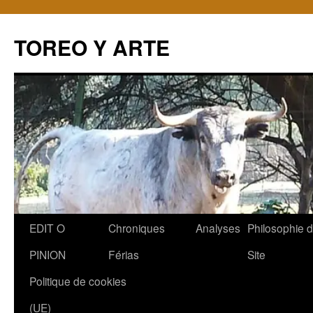
TOREO Y ARTE
Aller
EDIT O
Chroniques
Analyses
Philosophie 
au
PINION
Férias
Site
contenu
Politique de cookies
(UE)