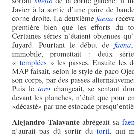
sortait
suelto
de la corne gauche. Il m
Javier à la sortie d’une paire de bande
corne droite. La deuxième
faena
receva
première bien que les efforts du tor
Certaines séries n’étaient obtenues qu
fuyard. Pourtant le début de
faena
immobile, promettait : deux sér
«
templées
» les passes. Ensuite les d
MAP faisait, selon le style de paco Ojed
son corps, par des passes alternativemen
Puis le
toro
changeait, se sentant do
devant les planches, n’était que pour 
«décasté» par une estocade presqu’entiè
Alejandro Talavante
abrégeait sa
fae
n’aurait pas dû sortir du
toril
, qui m