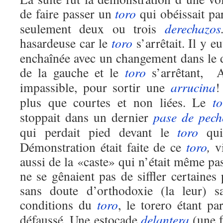
de faire passer un
toro
qui obéissait par
seulement deux ou trois
derechazos
hasardeuse car le
toro
s’arrêtait. Il y e
enchaînée avec un changement dans le 
de la gauche et le
toro
s’arrêtant, A
impassible, pour sortir une
arrucina
!
plus que courtes et non liées. Le
to
stoppait dans un dernier
pase de pech
qui perdait pied devant le
toro
qui
Démonstration était faite de ce
toro
,
vi
aussi de la «caste» qui n’était même pa
ne se gênaient pas de siffler certaine
sans doute d’orthodoxie (la leur) s
conditions du
toro
, le torero étant pa
défaussé. Une estocade
delantera
(une f