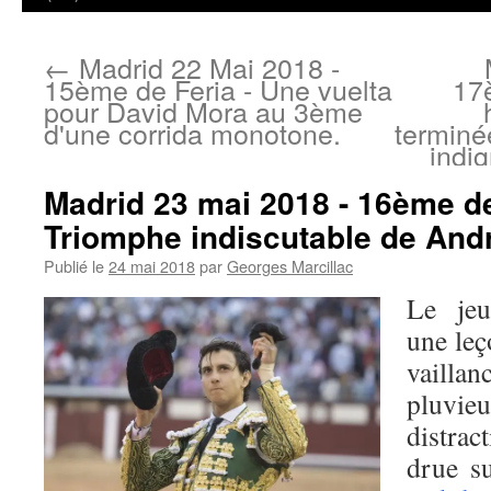
←
Madrid 22 Mai 2018 -
15ème de Feria - Une vuelta
17
pour David Mora au 3ème
d'une corrida monotone.
terminé
indi
Madrid 23 mai 2018 - 16ème de
Triomphe indiscutable de And
Publié le
24 mai 2018
par
Georges Marcillac
Le jeu
une leç
vaillan
pluvi
distrac
drue s