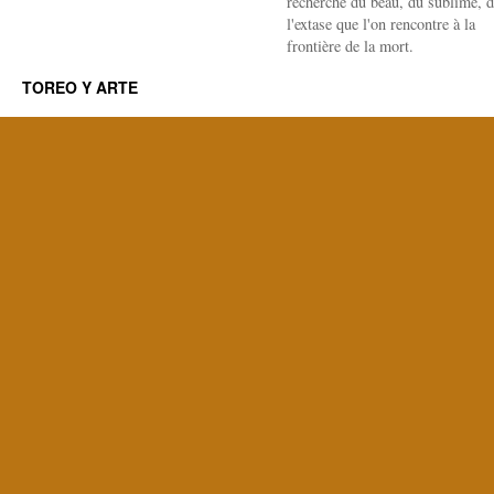
recherche du beau, du sublime, 
l'extase que l'on rencontre à la
frontière de la mort.
TOREO Y ARTE