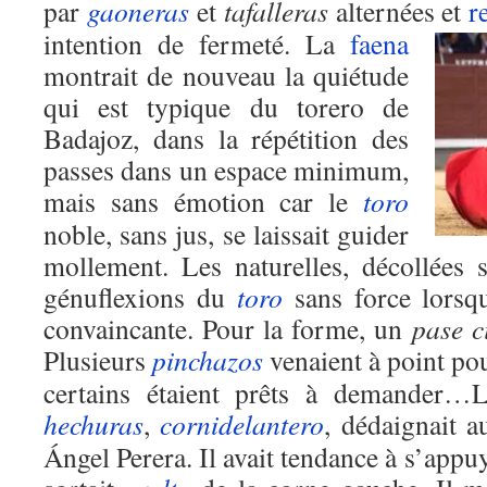
par
gaoneras
et
tafalleras
alternées et
r
intention de fermeté.
La
faena
montrait de nouveau la quiétude
qui est typique du torero de
Badajoz, dans la répétition des
passes dans un espace minimum,
mais sans émotion car le
toro
noble, sans jus, se laissait guider
mollement. Les naturelles, décollées 
génuflexions du
toro
sans force lorsq
convaincante. Pour la forme, un
pase c
Plusieurs
pinchazos
venaient à point pour
certains étaient prêts à demander…
hechuras
,
cornidelantero
, dédaignait a
Ángel Perera. Il avait tendance à s’appuy