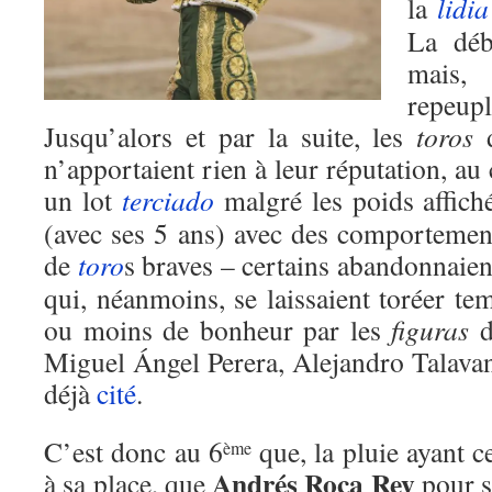
la
lidia
La déb
mais,
repeupl
Jusqu’alors et par la suite, les
toros
d
n’apportaient rien à leur réputation, au 
un lot
terciado
malgré les poids affiché
(avec ses 5 ans) avec des comportemen
de
toro
s braves – certains abandonnaie
qui, néanmoins, se laissaient toréer t
ou moins de bonheur par les
figuras
Miguel Ángel Perera, Alejandro Talava
déjà
cité
.
C’est donc au 6
que, la pluie ayant c
ème
Andrés Roca Rey
à sa place, que
pour s