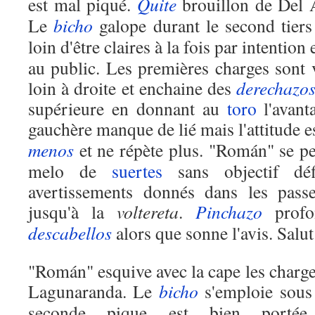
est mal piqué.
Quite
brouillon de Del
Le
bicho
galope durant le second tiers
loin d'être claires à la fois par intention 
au public. Les premières charges sont
loin à droite et enchaine des
derechazo
supérieure en donnant au
toro
l'avant
gauchère manque de lié mais l'attitude 
menos
et ne répète plus. "Román" se pe
melo de
suertes
sans objectif déf
avertissements donnés dans les passe
jusqu'à la
voltereta
.
Pinchazo
profon
descabellos
alors que sonne l'avis. Salut 
"Román" esquive avec la cape les charge
Lagunaranda. Le
bicho
s'emploie sous
seconde pique est bien portée