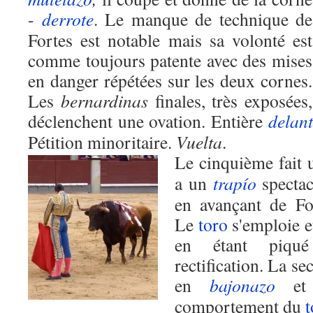
-
derrote
. Le manque de technique de
Fortes est notable mais sa volonté est
comme toujours patente avec des mises
en danger répétées sur les deux cornes.
Les
bernardinas
finales, très exposées,
déclenchent une ovation. Entière
delan
Pétition minoritaire.
Vuelta
.
Le cinquième fait u
a un
trapío
spectac
en avançant de Fo
Le
toro
s'emploie et
en étant piqué
rectification. La s
en
bajonazo
et r
comportement du
t