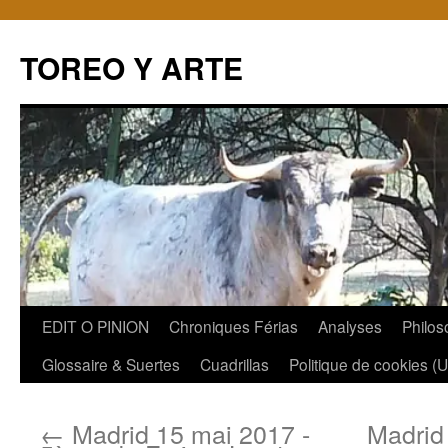
TOREO Y ARTE
Aller
EDIT O PINION
Chroniques Férias
Analyses
Philos
au
Glossaire & Suertes
Cuadrillas
Politique de cookies (
contenu
←
Madrid 15 mai 2017 -
Madrid