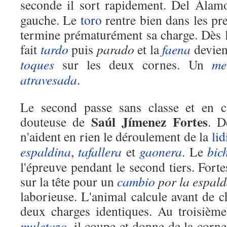
seconde il sort rapidement. Del Ála
gauche. Le
toro
rentre bien dans les pr
termine prématurément sa charge. Dès l
fait
tardo
puis
parado
et la
faena
devien
toques
sur les deux cornes. Un
me
atravesada
.
Le second passe sans classe et en c
Saúl
Jímenez Fortes
douteuse de
. D
n'aident en rien le déroulement de la
lid
espaldina
,
tafallera
et
gaonera
. Le
bic
l'épreuve pendant le second tiers. Fort
sur la tête pour un
cambio
por la espal
laborieuse. L'animal calcule avant de 
deux charges identiques. Au troisième
muletazo
,
il coupe et donne de la corne