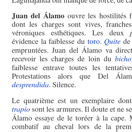
Juan del Álamo
ouvre les hostilités
dont les charges sont vives, franche
véroniques esthétiques. Les deux
évidence la faiblesse du
toro
.
Quite
de 
empruntées. Juan del Álamo va direc
recevoir les charges de loin du
bicho
faiblesse entrave toutes les tentativ
Protestations alors que Del Álam
desprendida
. Silence.
Le quatrième est un exemplaire dont
trapío
sont les armures. Il doute et ne s
Álamo essaye de le toréer à la cape. M
combatif au cheval lors de la premi