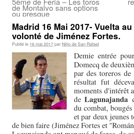
5ème de Feria – Les toros
r
de Montalvo sans options
ou presque
Madrid 16 Mai 2017- Vuelta au 
volonté de Jiménez Fortes.
Publié le
16 mai 2017
par
Niño de San Rafael
Demie entrée pour
Domecq de deuxièm
par des toreros de
résultat fut décev
moments d'intérêt a
Lagunajanda
de
q
du combat, bougés e
et par deux jeunes 
de bien faire (Jiménez Fortes et "Román
Lagunajanda ont manqué de force, de cast