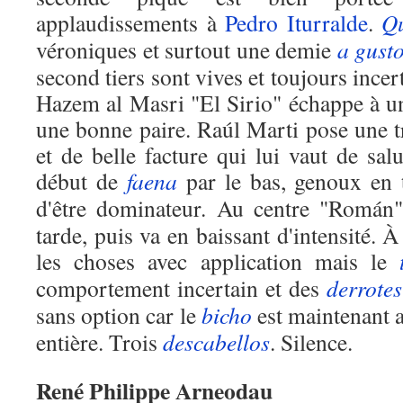
applaudissements à
Pedro Iturralde
.
Qu
véroniques et surtout une demie
a gust
second tiers sont vives et toujours incer
Hazem al Masri "El Sirio" échappe à u
une bonne paire. Raúl Marti pose une t
et de belle facture qui lui vaut de sal
début de
faena
par le bas, genoux en t
d'être dominateur. Au centre "Romá
tarde, puis va en baissant d'intensité. 
les choses avec application mais le
comportement incertain et des
derrotes
sans option car le
bicho
est maintenant a
entière. Trois
descabellos
. Silence.
René Philippe Arneodau