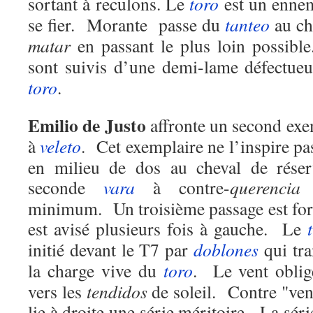
sortant à reculons. Le
toro
est un ennem
se fier. Morante passe du
tanteo
au ch
matar
en passant le plus loin possibl
sont suivis d’une demi-lame défectue
toro
.
Emilio de Justo
affronte un second ex
à
veleto
. Cet exemplaire ne l’inspire p
en milieu de dos au cheval de rése
seconde
vara
à contre-
querencia
e
minimum. Un troisième passage est for
est avisé plusieurs fois à gauche. Le
initié devant le T7 par
doblones
qui tra
la charge vive du
toro
. Le vent oblig
vers les
tendidos
de soleil. Contre "ven
lie à droite une série méritoire. La sér