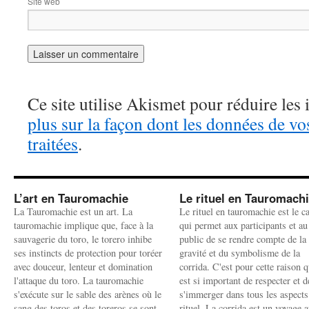
Site web
Ce site utilise Akismet pour réduire les 
plus sur la façon dont les données de v
traitées
.
L’art en Tauromachie
Le rituel en Tauromach
La Tauromachie est un art. La
Le rituel en tauromachie est le c
tauromachie implique que, face à la
qui permet aux participants et au
sauvagerie du toro, le torero inhibe
public de se rendre compte de la
ses instincts de protection pour toréer
gravité et du symbolisme de la
avec douceur, lenteur et domination
corrida. C'est pour cette raison q
l'attaque du toro. La tauromachie
est si important de respecter et d
s'exécute sur le sable des arènes où le
s'immerger dans tous les aspects
sang des toros et des toreros se sont
rituel. La corrida est un voyage 