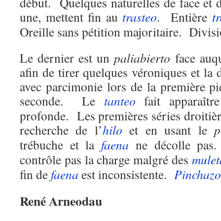
début. Quelques naturelles de face et de
une, mettent fin au
trasteo
. Entière
t
Oreille sans pétition majoritaire. Divis
Le dernier est un
paliabierto
face auqu
afin de tirer quelques véroniques et la
avec parcimonie lors de la première piq
seconde. Le
tanteo
fait apparaîtr
profonde. Les premières séries droitière
recherche de l’
hilo
et en usant le
p
trébuche et la
faena
ne décolle pas
contrôle pas la charge malgré des
mulet
fin de
faena
est inconsistente.
Pinchazo
René Arneodau