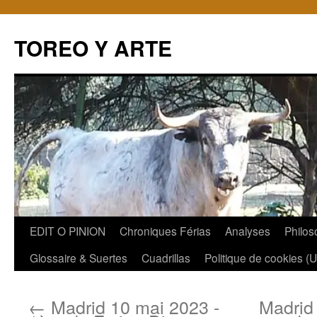
TOREO Y ARTE
Aller
EDIT O PINION
Chroniques Férias
Analyses
Philos
au
Glossaire & Suertes
Cuadrillas
Politique de cookies (
contenu
←
Madrid 10 mai 2023 -
Madrid