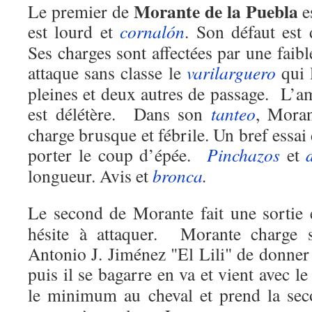
Morante de la Puebla
Le premier de
es
est lourd et
cornalón
. Son défaut est
Ses charges sont affectées par une fai
attaque sans classe le
varilarguero
qui 
pleines et deux autres de passage. L’a
est délétère. Dans son
tanteo
, Moran
charge brusque et fébrile. Un bref essai 
porter le coup d’épée.
Pinchazos
et
longueur. Avis et
bronca
.
Le second de Morante fait une sortie
hésite à attaquer. Morante charge
Antonio J. Jiménez "El Lili" de donner
puis il se bagarre en va et vient avec l
le minimum au cheval et prend la se