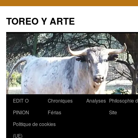
TOREO Y ARTE
Aller
EDIT O
Chroniques
Analyses
Philosophie 
au
PINION
Férias
Site
contenu
Politique de cookies
(UE)