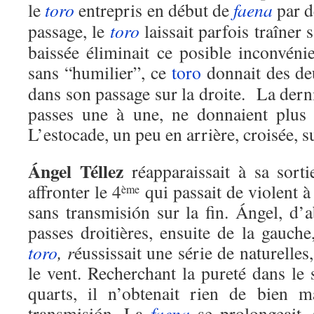
le
toro
entrepris en début de
faena
par d
passage, le
toro
laissait parfois traîner
baissée éliminait ce posible inconvéni
sans “humilier”, ce
toro
donnait des d
dans son passage sur la droite. La derni
passes une à une, ne donnaient plus
L’estocade, un peu en arrière, croisée, su
Ángel Téllez
réapparaissait à sa sorti
affronter le 4
qui passait de violent à
ème
sans transmisión sur la fin. Ángel, d
passes droitières, ensuite de la gauche
toro
, r
éussissait une série de naturelle
le vent. Recherchant la pureté dans le s
quarts, il n’obtenait rien de bien
transmisión. La
faena
se prolongeait,