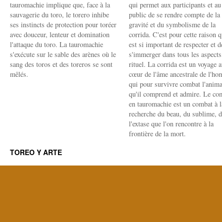
tauromachie implique que, face à la
qui permet aux participants et au
sauvagerie du toro, le torero inhibe
public de se rendre compte de la
ses instincts de protection pour toréer
gravité et du symbolisme de la
avec douceur, lenteur et domination
corrida. C'est pour cette raison q
l'attaque du toro. La tauromachie
est si important de respecter et d
s'exécute sur le sable des arènes où le
s'immerger dans tous les aspects
sang des toros et des toreros se sont
rituel. La corrida est un voyage 
mêlés.
cœur de l'âme ancestrale de l'h
qui pour survivre combat l'anima
qu'il comprend et admire. Le co
en tauromachie est un combat à l
recherche du beau, du sublime, 
l'extase que l'on rencontre à la
frontière de la mort.
TOREO Y ARTE