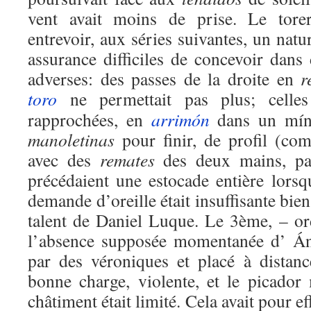
vent avait moins de prise. Le torer
entrevoir, aux séries suivantes, un natu
assurance difficiles de concevoir dans 
adverses: des passes de la droite en
r
toro
ne permettait pas plus; celle
rapprochées, en
arrimón
dans un mín
manoletinas
pour finir, de profil (c
avec des
remates
des deux mains, par
précédaient une estocade entière lorsq
demande d’oreille était insuffisante bie
talent de Daniel Luque. Le 3ème, – o
l’absence supposée momentanée d’ Áng
par des véroniques et placé à distan
bonne charge, violente, et le picador
châtiment était limité. Cela avait pour 