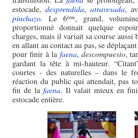
estocade,
desprendida
,
atravesada
, a
pinchazo
.
Le 6
, grand, volumin
ème
proportionné donnait quelque espoi
charges, mais il variait sa course aussi
en allant au contact au pas, se déplaçan
pour finir à la
faena
,
descompuesto
, ta
gardant la tête à mi-hauteur. “Citan
courtes - des naturelles – dans le f
réaction du public qui attendait, pas t
fin de la
faena
.
Il valait mieux en fin
estocade entière.