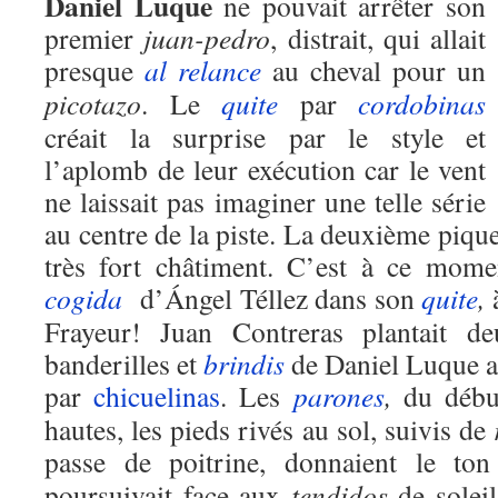
Daniel Luque
ne pouvait arrêter son
premier
juan-pedro
, distrait, qui allait
presque
al relance
au cheval pour un
picotazo
. Le
quite
par
cordobinas
créait la surprise par le style et
l’aplomb de leur exécution car le vent
ne laissait pas imaginer une telle série
au centre de la piste. La deuxième pique
très fort châtiment. C’est à ce mome
cogida
d’Ángel Téllez dans son
quite
,
à
Frayeur! Juan Contreras plantait d
banderilles et
brindis
de Daniel Luque a
par
chicuelinas
. Les
parones
,
du déb
hautes, les pieds rivés au sol, suivis de
passe de poitrine, donnaient le t
poursuivait face aux
tendidos
de soleil