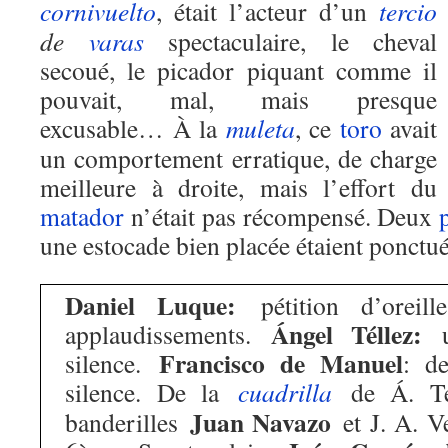
cornivuelto
, était l’acteur d’un
tercio
de
varas
spectaculaire, le cheval
secoué, le picador piquant comme il
pouvait, mal, mais presque
excusable… À la
muleta
, ce
toro
avait
un comportement erratique, de charge
meilleure à droite, mais l’effort du
matador
n’était pas récompensé. Deux
une estocade bien placée étaient ponctu
Daniel Luque:
pétition d’oreille
Ángel Téllez:
applaudissements.
un
Francisco de Manuel
silence.
: de
silence. De la
cuadrilla
de Á. Tél
Juan Navazo
banderilles
et J. A. 