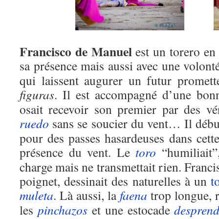
Francisco de Manuel
est un torero en
sa présence mais aussi avec une volont
qui laissent augurer un futur promett
figuras
. Il est accompagné d’une bo
osait recevoir son premier par des v
ruedo
sans se soucier du vent… Il débu
pour des passes hasardeuses dans cette 
présence du vent. Le
toro
“humiliait”
charge mais ne transmettait rien. Franci
poignet, dessinait des naturelles à un
t
muleta
. Là aussi, la
faena
trop longue, r
les
pinchazos
et une estocade
despren