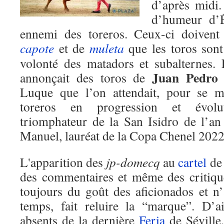
d’après midi.
d’humeur d’É
ennemi des toreros. Ceux-ci doivent 
capote
et de
muleta
que les toros sont
volonté des matadors et subalternes.
Juan Pedro
annonçait des toros de
Luque que l’on attendait, pour se m
toreros en progression et évolu
triomphateur de la San Isidro de l’an
Manuel, lauréat de la Copa Chenel 2022
L'apparition des
jp-domecq
au
cartel
de 
des commentaires et même des critique
toujours du goût des aficionados et n’
temps, fait reluire la “marque”. D’ail
absents de la dernière
Feria
de Séville