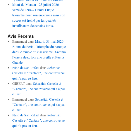
Mont-de-Marsan - 25 juillet 2026 -
5ème de Feria – Daniel Luque
triomphe pour son encerrona mais son
succès est freiné par les qualités
insuffisantes de certains toros.
Avis Récents
Emmanuel
dans
Madrid 31 mai 2026 -
21ème de Feria - Triomphe du baroque
dans le temple du classicisme. Antonio
Ferrera deux fois une oreille et Puerta
Grande.
Niño de San Rafael
dans
Sebastián
Castella et "Cantaor", une controverse
qui n'a pas eu lieu.
GIBERT
dans
Sebastián Castella et
"Cantaor", une controverse qui n'a pas
eu lieu.
Emmanuel
dans
Sebastián Castella et
"Cantaor", une controverse qui n'a pas
eu lieu.
Niño de San Rafael
dans
Sebastián
Castella et "Cantaor", une controverse
qui n'a pas eu lieu.