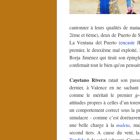
cantonner à leurs qualités de mat
2ème et 6ème), deux de Puerto de 
La Ventana del Puerto (
encaste
JP
premier, le deuxième mal exploité,
Borja Jiménez qui tirait son éping
confirmait tout le bien qu’on pensait
Cayetano Rivera
ratait son pass
dernier, à Valence en ne sachant
comme le méritait le premier
jp
attitudes propres à celles d’un tore
un comportement correct sous la p
simulacre - comme c’est dorénavent
une belle charge à la
muleta
, ma
second tiers. A cause du vent, l
Tendido
9 de soleil (absent). Cayet