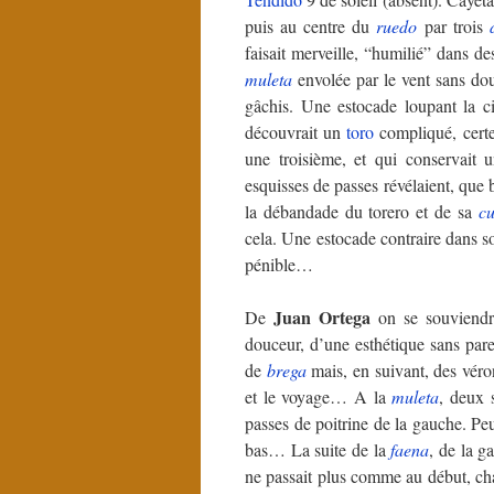
puis au centre du
ruedo
par trois
faisait merveille, “humilié” dans d
muleta
envolée par le vent sans dou
gâchis. Une estocade loupant la c
découvrait un
toro
compliqué, certes
une troisième, et qui conservait 
esquisses de passes révélaient, que 
la débandade du torero et de sa
cu
cela. Une estocade contraire dans so
pénible…
Juan Ortega
De
on se souviendra
douceur, d’une esthétique sans pare
de
brega
mais, en suivant, des véron
et le voyage… A la
muleta
, deux 
passes de poitrine de la gauche. Peu
bas… La suite de la
faena
, de la g
ne passait plus comme au début, c