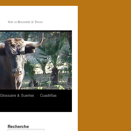
Voir et Ressentir le Toreo
Glossaire & Suertes
Cuadrillas
Recherche