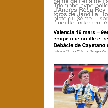
8ème de Feria de Fa
Triomphe hyperboli
d’Andrés Roca Rey 
toros de Jandilla. T
piste du 3ème… sa
l’indulto fortement 
Valencia 18 mars – 9è
coupe une oreille et r
Debâcle de Cayetano 
Publié le
19 mars 2024
par
Georges Marci