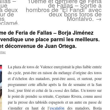
llas –
10ème et dernière de Feria
que
de Fallas – Sortie a
à deux
hombros de “El Fandi” avec
our de
deux bons toros de
ns
Montalvo.
→
réclamé.
me de Feria de Fallas – Borja Jiménez
evendique une place parmi les meilleurs.
et déconvenue de Juan Ortega.
llac
La plaza de toros de Valence enregistrait la plus faible entrée
du cycle, peut-être en raison du mélange d’origine des toros
et d’échelon des matadors, peut-être aussi, et surtout, pour
programmer cette affiche après la fin de semaine et la San
José, jour férié et celui de la
cremá
des fallas. Un torero sur
le point de prendre sa retraite, Cayetano Rivera, connu aussi
par la presse des tabloïds espagnols et un autre en passe de
s’installer en haut de l’
escalafón
des matadors, Borja