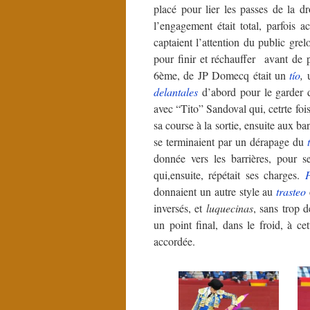
placé pour lier les passes de la dr
l’engagement était total, parfois a
captaient l’attention du public gre
pour finir et réchauffer avant de 
6ème, de JP Domecq était un
tío
,
delantales
d’abord pour le garder 
avec “Tito” Sandoval qui, cetrte fois
sa course à la sortie, ensuite aux ba
se terminaient par un dérapage du
donnée vers les barrières, pour 
qui,ensuite, répétait ses charges.
P
donnaient un autre style au
trasteo
inversés, et
luquecinas
, sans trop 
un point final, dans le froid, à c
accordée.