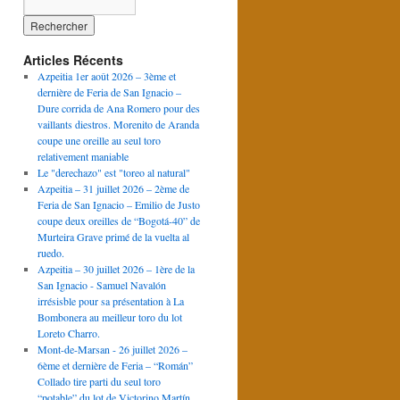
Articles Récents
Azpeitia 1er août 2026 – 3ème et
dernière de Feria de San Ignacio –
Dure corrida de Ana Romero pour des
vaillants diestros. Morenito de Aranda
coupe une oreille au seul toro
relativement maniable
Le "derechazo" est "toreo al natural"
Azpeitia – 31 juillet 2026 – 2ème de
Feria de San Ignacio – Emilio de Justo
coupe deux oreilles de “Bogotá-40” de
Murteira Grave primé de la vuelta al
ruedo.
Azpeitia – 30 juillet 2026 – 1ère de la
San Ignacio - Samuel Navalón
irrésisble pour sa présentation à La
Bombonera au meilleur toro du lot
Loreto Charro.
Mont-de-Marsan - 26 juillet 2026 –
6ème et dernière de Feria – “Román”
Collado tire parti du seul toro
“potable” du lot de Victorino Martín.