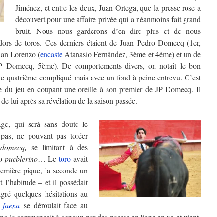
Jiménez, et entre les deux, Juan Ortega, que la presse rose a
découvert pour une affaire privée qui a néanmoins fait grand
bruit. Nous nous garderons d’en dire plus et de nous
adors de toros. Ces derniers étaient de Juan Pedro Domecq (1er,
San Lorenzo (
encaste
Atanasio Fernández, 3ème et 4éme) et un de
 Domecq, 5ème). De comportements divers, on notait le bon
 le quatrième compliqué mais avec un fond à peine entrevu. C’est
le du jeu en coupant une oreille à son premier de JP Domecq. Il
 de lui après sa révélation de la saison passée.
age, qui será sans doute le
 pas, ne pouvant pas toréer
-domecq,
se limitant à des
ro
pueblerino
… Le
toro
avait
remière pique, la seconde un
 l’habitude – et il possédait
lgré quelques hésitations au
a
faena
se déroulait face au
ano la commençait à genoux par des passes en ligne en va-et.vient,