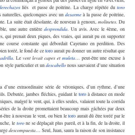
derechazos
liés et passe de poitrine. La charge répétée du
toro
es naturelles, quelconques avec un
desarme
à la passe de poitrine,
te. La suite était désolante, de nouveau à genoux,
molinetes.
Du
ible, une autre entière
desprendida
. Un avis. Avec le 4ème, on
, qui prenait deux piques, des vraies, qui aurait pu en supporter
une course constante qui débordait Cayetano en perdition. Des
bien toréé, le fond de ce
toro
aurait pu donner un autre résultat que
adrilla
.
Le
vent levait capes et
muleta
… peut-être une excuse à
n style particulier et un
descabello
nous sauvaient d’une situation
 d’une extraordinaire série de véroniques, d’un rythme, d’une
ils. Debutée, jambes fléchies, guidant le
toro
à distance en mode
iques, malgré le vent, qui, à elles seules, valaient toute la corrida
séries de la droite promettaient beaucoup mais gâchées par deux
t-être à nouveau le vent, ou bien le
toro
aurait dû être toréé par le
auche, le
toro
ne se déplaçait plus pareil, et à la fin, de la droite, il
harge
descompuesta
… Seul, Juan, saura la raison de son insistance