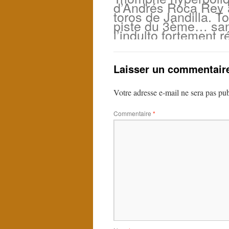
d’Andrés Roca Rey 
toros de Jandilla. T
piste du 3ème… sa
l’indulto fortement 
Laisser un commentair
Votre adresse e-mail ne sera pas pub
Commentaire
*