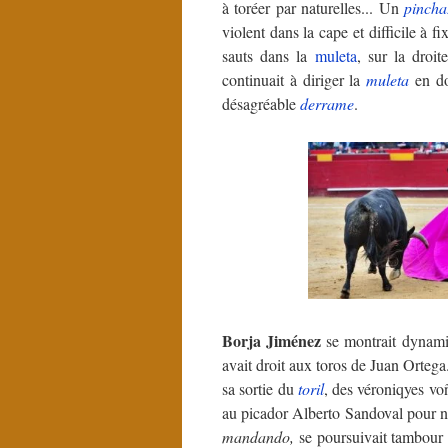
à toréer par naturelles... Un
pincha
violent dans la cape et difficile à f
sauts dans la
muleta
, sur la droit
continuait à diriger la
muleta
en do
désagréable
derrame
.
Borja Jiménez
se montrait dynami
avait droit aux toros de Juan Ortega.
sa sortie du
toril
, des véroniqyes vo
au picador Alberto Sandoval pour 
mandando,
se poursuivait tambour b