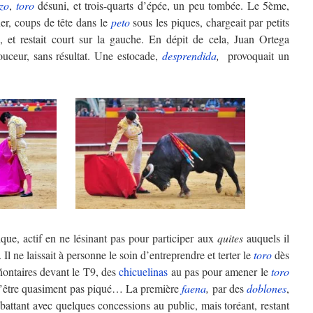
zo
,
toro
désuni, et trois-quarts d’épée, un peu tombée. Le 5ème,
ixer, coups de tête dans le
peto
sous les piques, chargeait par petits
e, et restait court sur la gauche. En dépit de cela, Juan Ortega
uceur, sans résultat. Une estocade,
desprendida
,
provoquait un
que, actif en ne lésinant pas pour participer aux
quites
auquels il
 Il ne laissait à personne le soin d’entreprendre et terter le
toro
dès
ñontaires devant le T9, des
chicuelinas
au pas pour amener le
toro
n’être quasiment pas piqué… La première
faena
,
par des
doblones
,
attant avec quelques concessions au public, mais toréant, restant