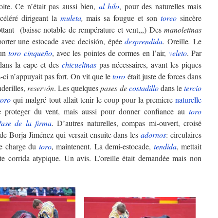
oite. Ce n’était pas aussi bien,
al hilo
, pour des naturelles mais
ccéléré dirigeant la
muleta
,
mais sa fougue et son
toreo
sincère
lottant (baisse notable de rempérature et vent,,,) Des
manoletinas
porter une estocade avec decisión, épée
desprendida
.
Oreille
.
Le
un
toro
cinqueño
, avec les pointes de cormes en l’air,
veleto
. Par
dans la cape et des
chicuelinas
pas nécessaires, avant les piques
-ci n’appuyait pas fort. On vit que le
toro
était juste de forces dans
nderilles,
reservón
. Les quelques
pases de
costadillo
dans le
tercio
toro
qui malgré tout allait tenir le coup pour la premiere
naturelle
se proteger du vent, mais aussi pour donner confiance au
toro
ase de la firma
. D’autres naturelles, compas mi-ouvert, croisé
de Borja Jiménez qui versait ensuite dans les
adornos
: circulaires
de charge du
toro
,
maintenent. La demi-estocade,
tendida
, mettait
ette corrida atypique. Un avis. L’oreille était demandée mais non