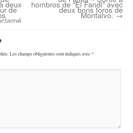
à deux
hombros de “El Fandi” avec
our de
deux bons toros de
ns
Montalvo.
→
réclamé.
e
*
liée.
Les champs obligatoires sont indiqués avec