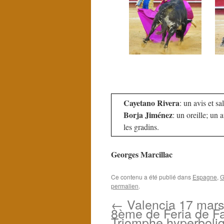
Cayetano Rivera
: un avis et sa
Borja Jiménez
: un oreille; un 
les gradins.
Georges Marcillac
Ce contenu a été publié dans
Espagne
,
G
permalien
.
←
Valencia 17 mars
8ème de Feria de Fa
Triomphe hyperboli