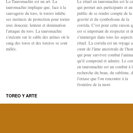
La Tauromachie est un art. La
Le rituel en tauromachie est le c
tauromachie implique que, face à la
qui permet aux participants et au
sauvagerie du toro, le torero inhibe
public de se rendre compte de la
ses instincts de protection pour toréer
gravité et du symbolisme de la
avec douceur, lenteur et domination
corrida. C'est pour cette raison q
l'attaque du toro. La tauromachie
est si important de respecter et d
s'exécute sur le sable des arènes où le
s'immerger dans tous les aspects
sang des toros et des toreros se sont
rituel. La corrida est un voyage 
mêlés.
cœur de l'âme ancestrale de l'h
qui pour survivre combat l'anima
qu'il comprend et admire. Le co
en tauromachie est un combat à l
recherche du beau, du sublime, 
l'extase que l'on rencontre à la
frontière de la mort.
TOREO Y ARTE