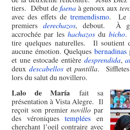
tiers. Début de
faena
à genoux aux
ter
avec des effets de
tremendismo
. Le
premiers
derechazos
,
debout. À ga
accrochée par les
hachazos
du
bicho
.
tire quelques naturelles. Il soutient
aucune émotion. Quelques
bernadinas
et une estocade entière
desprendida
,
a
deux
descabellos
et
puntilla
. Sifflete
lors du salut du novillero.
Lalo de María
fait sa
présentation à Vista Alegre. Il
reçoit son premier
novillo
par
des véroniques
templées
en
cherchant l’oeil contraire avec