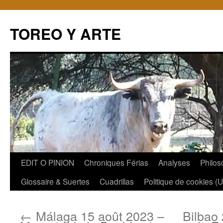
TOREO Y ARTE
Aller
EDIT O PINION
Chroniques Férias
Analyses
Philos
au
Glossaire & Suertes
Cuadrillas
Politique de cookies (
contenu
←
Málaga 15 août 2023 –
Bilbao