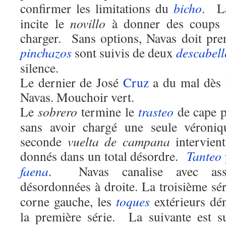
confirmer les limitations du
bicho
. 
incite le
novillo
à donner des coups d
charger. Sans options, Navas doit pre
pinchazos
sont suivis de deux
descabell
silence.
Le dernier de José
Cruz
a du mal dès 
Navas. Mouchoir vert.
Le
sobrero
termine le
trasteo
de cape 
sans avoir chargé une seule véroni
seconde
vuelta de campana
intervien
donnés dans un total désordre.
Tanteo
faena
. Navas canalise avec ass
désordonnées à droite. La troisième sé
corne gauche, les
toques
extérieurs dé
la première série. La suivante est s