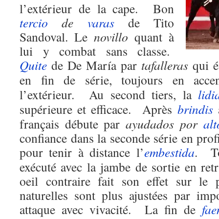
l’extérieur de la cape. Bon
tercio
de
varas
de Tito
Sandoval. Le
novillo
quant à
lui y combat sans classe.
Quite
de De María par
tafalleras
qui é
en fin de série, toujours en acc
l’extérieur. Au second tiers, la
lidi
supérieure et efficace. Après
brindis
a
français débute par
ayudados por
alt
confiance dans la seconde série en profi
pour tenir à distance l’
embestida
. To
exécuté avec la jambe de sortie en retr
oeil contraire fait son effet sur le
naturelles sont plus ajustées par im
attaque avec vivacité. La fin de
fae