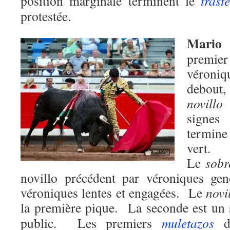
position marginale terminent le
trast
protestée.
Mario
premi
véroniq
debout, 
novillo
signes
termin
vert.
Le
sobr
novillo précédent par véroniques gen
véroniques lentes et engagées. Le
novi
la première pique. La seconde est un
public. Les premiers
muletazos
dr