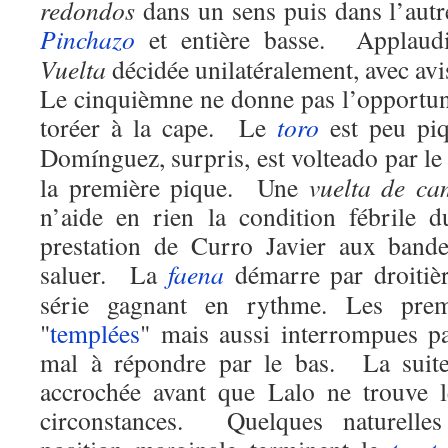
redondos
dans un sens puis dans l’autre
Pinchazo
et entière basse. Applaud
Vuelta
décidée unilatéralement, avec avi
Le cinquièmne ne donne pas l’opportun
toréer à la cape. Le
toro
est peu piq
Domínguez, surpris, est volteado par le
la première pique. Une
vuelta de c
n’aide en rien la condition fébrile 
prestation de Curro Javier aux bande
saluer. La
faena
démarre par droitièr
série gagnant en rythme. Les premi
"
templées
" mais aussi interrompues 
mal à répondre par le bas. La suite
accrochée avant que Lalo ne trouve 
circonstances. Quelques naturelle