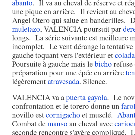
abanto
. Il va au cheval de réserve et réa
une pique en arrière. Il revient au chev
Angel Otero qui salue en banderilles. 
muletazo
, VALENCIA poursuit par
der
longs. La série suivante est meilleure m
incomplet. Le vent dérange la tentative 
gauche toquant vers l'extérieur et
colada
Poursuite à gauche mais le
bicho
refuse
préparation pour une épée en arrière
te
légèrement
atravesada
. Silence.
VALENCIA va a
puerta gayola
. Le novi
confrontation et le torero donne un
faro
novillo est
cornigacho
et musclé.
Aban
Combat de
manso
au cheval avec
carioc
seconde rencontre s'avère compliqué. L