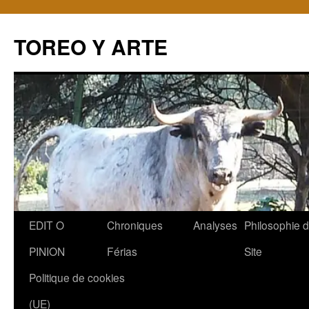
TOREO Y ARTE
Aller
EDIT O
Chroniques
Analyses
Philosophie 
au
PINION
Férias
Site
contenu
Politique de cookies
(UE)