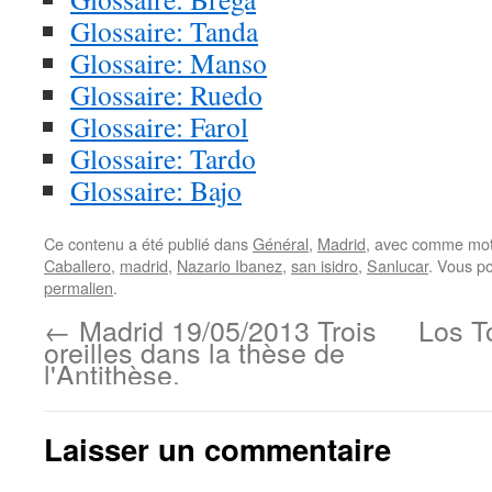
Glossaire: Tanda
Glossaire: Manso
Glossaire: Ruedo
Glossaire: Farol
Glossaire: Tardo
Glossaire: Bajo
Ce contenu a été publié dans
Général
,
Madrid
, avec comme mot
Caballero
,
madrid
,
Nazario Ibanez
,
san isidro
,
Sanlucar
. Vous p
permalien
.
←
Madrid 19/05/2013 Trois
Los T
oreilles dans la thèse de
l'Antithèse.
Laisser un commentaire