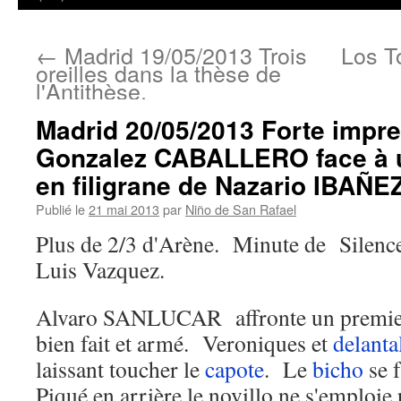
←
Madrid 19/05/2013 Trois
Los T
oreilles dans la thèse de
l'Antithèse.
Madrid 20/05/2013 Forte impr
Gonzalez CABALLERO face à 
en filigrane de Nazario IBAÑE
Publié le
21 mai 2013
par
Niño de San Rafael
Plus de 2/3 d'Arène. Minute de Silenc
Luis Vazquez.
Alvaro SANLUCAR affronte un premi
bien fait et armé. Veroniques et
delanta
laissant toucher le
capote
. Le
bicho
se f
Piqué en arrière le novillo ne s'emploie 