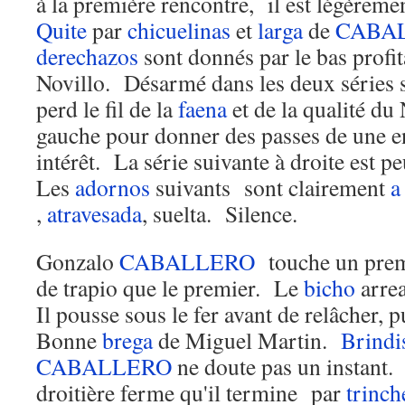
à la première rencontre, il est légèreme
Quite
par
chicuelinas
et
larga
de
CABA
derechazos
sont donnés par le bas profit
Novillo. Désarmé dans les deux séri
perd le fil de la
faena
et de la qualité du 
gauche pour donner des passes de une 
intérêt. La série suivante à droite est pe
Les
adornos
suivants sont clairement
a
,
atravesada
, suelta. Silence.
Gonzalo
CABALLERO
touche un prem
de trapio que le premier. Le
bicho
arrea
Il pousse sous le fer avant de relâcher, p
Bonne
brega
de Miguel Martin.
Brindi
CABALLERO
ne doute pas un instant. 
droitière ferme qu'il termine par
trinch