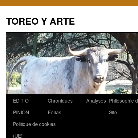
TOREO Y ARTE
Aller
EDIT O
Chroniques
Analyses
Philosophie 
au
PINION
Férias
Site
contenu
Politique de cookies
(UE)