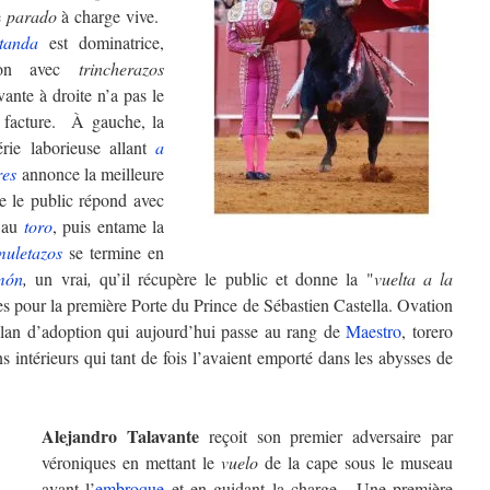
e
parado
à charge vive.
tanda
est dominatrice,
tion avec
trincherazos
ante à droite n’a pas le
 facture. À gauche, la
rie laborieuse allant
a
res
annonce la meilleure
e le public répond avec
s au
toro
, puis entame la
muletazos
se termine en
món
,
un vrai
,
qu’il récupère le public et donne la "
vuelta a la
es pour la première Porte du Prince de Sébastien Castella. Ovation
llan d’adoption qui aujourd’hui passe au rang de
Maestro
, torero
 intérieurs qui tant de fois l’avaient emporté dans les abysses de
Alejandro Talavante
reçoit son premier adversaire par
véroniques en mettant le
vuelo
de la cape sous le museau
avant l’
embroque
et en guidant la charge. Une première