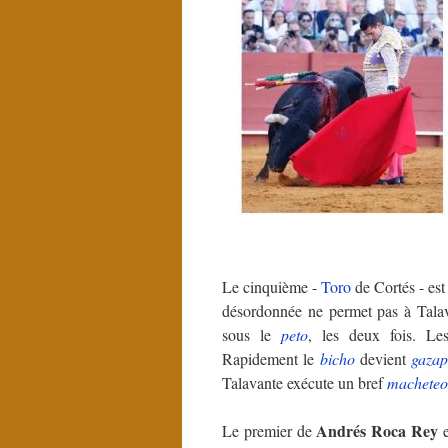
Le cinquième -
Toro
de Cortés - est
désordonnée ne permet pas à Talav
sous le
peto
, les deux fois. L
Rapidement le
bicho
devient
gaza
Talavante exécute un bref
macheteo
Andrés
Roca Rey
Le premier de
e