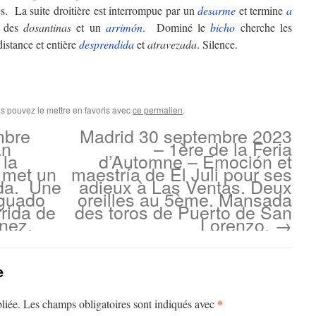
es. La suite droitière est interrompue par un
desarme
et termine
a
e des
dosantinas
et un
arrimón
. Dominé le
bicho
cherche les
distance et entière
desprendida
et
atravezada
. Silence.
us pouvez le mettre en favoris avec
ce permalien
.
mbre
Madrid 30 septembre 2023
an
– 1ère de la Feria
 la
d’Automne – Emoción et
l met un
maestría de El Juli pour ses
da. Une
adieux à Las Ventas. Deux
Aguado
oreilles au 5ème. Mansada
rida de
des toros de Puerto de San
nez.
Lorenzo.
→
e
*
liée.
Les champs obligatoires sont indiqués avec