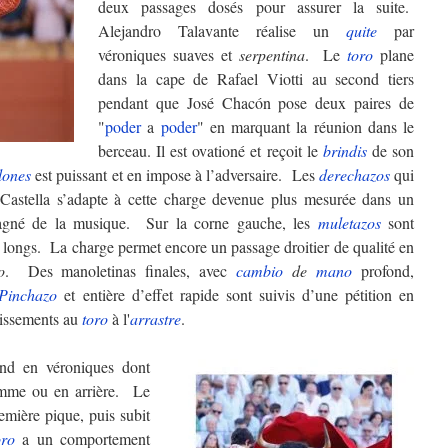
deux passages dosés pour assurer la suite.
Alejandro Talavante réalise un
quite
par
véroniques suaves et
serpentina
. Le
toro
plane
dans la cape de Rafael Viotti au second tiers
pendant que José Chacón pose deux paires de
"
poder
a
poder
" en marquant la réunion dans le
berceau. Il est ovationé et reçoit le
brindis
de son
lones
est puissant et en impose à l’adversaire. Les
derechazos
qui
 Castella s’adapte à cette charge devenue plus mesurée dans un
gné de la musique. Sur la corne gauche, les
muletazos
sont
t longs. La charge permet encore un passage droitier de qualité en
o
. Des manoletinas finales, avec
cambio
de
mano
profond,
Pinchazo
et entière d’effet rapide sont suivis d’une pétition en
udissements au
toro
à l'
arrastre
.
ond en véroniques dont
omme ou en arrière. Le
mière pique, puis subit
oro
a un comportement