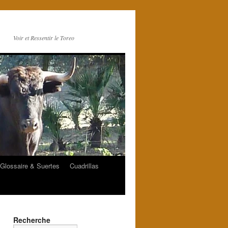
Voir et Ressentir le Toreo
Glossaire & Suertes
Cuadrillas
Recherche