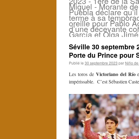
2023 - 1ère de la S
Miguel - Morante de
Puebla déclare qu’i
terme à sa tempora
oreille pour Pablo 
d’une décevante cor
García et Olga Jimé
Séville 30 septembre 
Porte du Prince pour 
Publié le
30 septembre 2023
par
Niño de
Victoriano del Río
Les toros de
e
impérissable. C’est Sébastien Castel