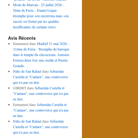
Mont-de-Marsan - 25 juillet 2026 -
5ème de Feria – Daniel Luque
triomphe pour son encerrona mais son
succès est freiné par les qualités
insuffisantes de certains toros.
Avis Récents
Emmanuel
dans
Madrid 31 mai 2026 -
21ème de Feria - Triomphe du baroque
dans le temple du classicisme. Antonio
Ferrera deux fois une oreille et Puerta
Grande.
Niño de San Rafael
dans
Sebastián
Castella et "Cantaor", une controverse
qui n'a pas eu lieu.
GIBERT
dans
Sebastián Castella et
"Cantaor", une controverse qui n'a pas
eu lieu.
Emmanuel
dans
Sebastián Castella et
"Cantaor", une controverse qui n'a pas
eu lieu.
Niño de San Rafael
dans
Sebastián
Castella et "Cantaor", une controverse
qui n'a pas eu lieu.