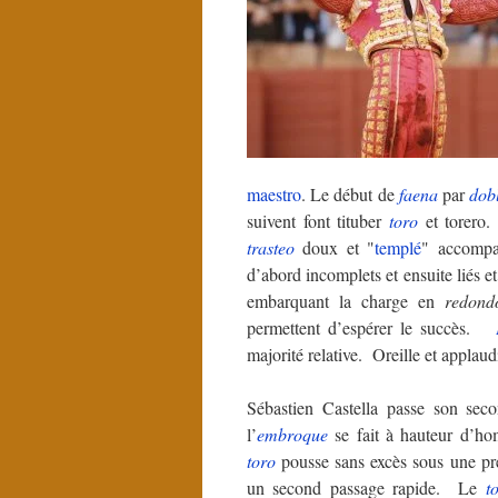
maestro
. Le début de
faena
par
dob
suivent font tituber
toro
et torero.
trasteo
doux et "
templé
" accompa
d’abord incomplets et ensuite liés e
embarquant la charge en
redond
permettent d’espérer le succès.
majorité relative. Oreille et appla
Sébastien Castella passe son sec
l’
embroque
se fait à hauteur d’h
toro
pousse sans excès sous une pre
un second passage rapide. Le
t