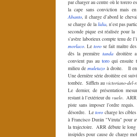
par charger au centre où le torero est
la cape sans conviction mais en
Abanto
,
il charge d’abord le chev
se charge de la
lidia
,
n’est pas parti
seconde pique est réalisée pour la
s’avère laborieux compte tenu de l’i
morlaco
. Le
toro
se fait maître d
dès la première
tanda
droitière 
convient pas au
toro
qui ensuite t
milieu de
muletazo
à droite. Il e
Une dernière série droitière est sui
tombée. Sifflets au
victoriano-del-r
Le dernier, de présentation mesu
restant à l’extérieur du
vuelo
. ARR 
piste sans imposer l’ordre requi
désordre. Le
toro
charge les cibles
à Francisco Durán "Viruta" pour av
la trajectoire. ARR débute le long
insipides pour cause de charge mo