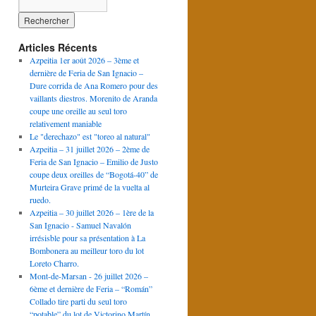
Articles Récents
Azpeitia 1er août 2026 – 3ème et
dernière de Feria de San Ignacio –
Dure corrida de Ana Romero pour des
vaillants diestros. Morenito de Aranda
coupe une oreille au seul toro
relativement maniable
Le "derechazo" est "toreo al natural"
Azpeitia – 31 juillet 2026 – 2ème de
Feria de San Ignacio – Emilio de Justo
coupe deux oreilles de “Bogotá-40” de
Murteira Grave primé de la vuelta al
ruedo.
Azpeitia – 30 juillet 2026 – 1ère de la
San Ignacio - Samuel Navalón
irrésisble pour sa présentation à La
Bombonera au meilleur toro du lot
Loreto Charro.
Mont-de-Marsan - 26 juillet 2026 –
6ème et dernière de Feria – “Román”
Collado tire parti du seul toro
“potable” du lot de Victorino Martín.