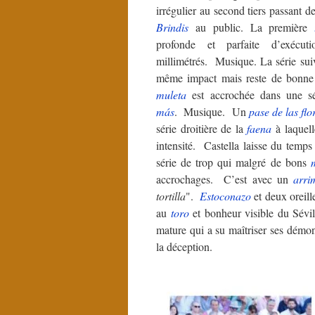
irrégulier au second tiers passant d
Brindis
au public. La première
profonde et parfaite d’exécu
millimétrés. Musique. La série suiv
même impact mais reste de bonne
muleta
est accrochée dans une sé
más
. Musique. Un
pase de las flo
série droitière de la
faena
à laquell
intensité. Castella laisse du temp
série de trop qui malgré de bons
accrochages. C’est avec un
arri
tortilla
".
Estoconazo
et deux oreill
au
toro
et bonheur visible du Sévi
mature qui a su maîtriser ses démons
la déception.