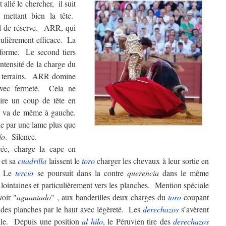
 allé le chercher, il suit
 mettant bien la tête.
al de réserve. ARR, qui
culièrement efficace. La
 forme. Le second tiers
ntensité de la charge du
es terrains. ARR domine
avec fermeté. Cela ne
ire un coup de tête en
n va de même à gauche.
vie par une lame plus que
ío
. Silence.
rée, charge la cape en
et sa
cuadrilla
laissent le
toro
charger les chevaux à leur sortie en
s. Le
tercio
se poursuit dans la contre
querencia
dans le même
 lointaines et particulièrement vers les planches. Mention spéciale
oir "
aguantado
" , aux banderilles deux charges du
toro
coupant
 des planches par le haut avec légèreté. Les
derechazos
s’avèrent
lle. Depuis une position
al hilo
, le Péruvien tire des
derechazos