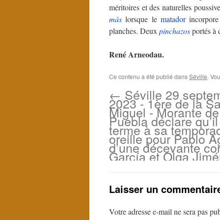
méritoires et des naturelles poussiv
más
lorsque le
matador
incorpor
planches. Deux
pinchazos
portés à 
René Arneodau.
Ce contenu a été publié dans
Séville
. Vo
←
Séville 29 septe
2023 - 1ère de la S
Miguel - Morante de
Puebla déclare qu’i
terme à sa tempora
oreille pour Pablo 
d’une décevante cor
García et Olga Jimé
Laisser un commentair
Votre adresse e-mail ne sera pas pub