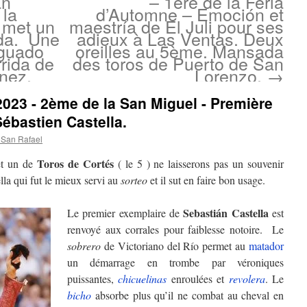
an
– 1ère de la Feria
 la
d’Automne – Emoción et
l met un
maestría de El Juli pour ses
da. Une
adieux à Las Ventas. Deux
Aguado
oreilles au 5ème. Mansada
rida de
des toros de Puerto de San
nez.
Lorenzo.
→
2023 - 2ème de la San Miguel - Première
Sébastien Castella.
 San Rafael
Toros de Cortés
t un de
( le 5 ) ne laisserons pas un souvenir
la qui fut le mieux servi au
sorteo
et il sut en faire bon usage.
Sebastián Castella
Le premier exemplaire de
est
renvoyé aux corrales pour faiblesse notoire. Le
sobrero
de Victoriano del Río permet au
matador
un démarrage en trombe par véroniques
puissantes,
chicuelinas
enroulées et
revolera
. Le
bicho
absorbe plus qu’il ne combat au cheval en