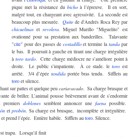
pique met la résistance du
bicho
à l’épreuve. Il en sort,
malgré tout, en chargeant avec agressivité. La seconde est
beaucoup plus mesurée.
Quite
de d'Andrés Roca Rey par
chicuelinas
et
revolera
. Miguel Murillo "Miguelito" est
ovationné pour sa prestation aux banderilles. Talavante
"
cite
" pour des passes de
costadillo
et termine la
tanda
par
le bas. Il poursuit à gauche en tirant une charge irrégulière
à
toro
tardo
. Cette charge médiocre ne s’améliore point à
droite. Le public s’impatiente. À ce stade. le
toro
est
arrêté. 3/4 d’épée
tendida
portée bras tendu. Sifflets au
toro
et silence.
 haut sur pattes et quelque peu
cariavacado
. Sa charge brusque et
ante de briller. L’animal pousse brièvement avant de s’endormir
es premiers
doblones
semblent annoncer une
faena
possible.
pón
et
probón
. Sa charge est brusque, incomplète et irrégulière.
et prend l’épée. Entière habile. Sifflets au
toro
. Silence.
st trapu. Lorsqu’il finit