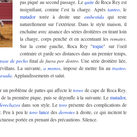
pas piqué au second passage. Le
quite
de Roca Rey est
insignifiant, comme l’est la charge. Après
tanteo
, le
matador
torée à droite une
embestida
qui reste
naturellement sur l’extérieur. Dans le style maison, il
enchaîne avec aisance des séries droitières en tirant loin
la charge, corps penché et en accentuant les
remates
.
Sur la corne gauche, Roca Rey "
toque
" sur l’oeil
contraire et garde ses distances dans un premier temps,
pase de pecho
final
de fuera por dentro.
Une série droitière liée,
Sévillans. La suivante,
a menos
, impose de mettre fin au
trasteo
.
vesada
. Applaudissements et salut.
r un problème de pattes qui affecte le
toreo
de cape de Roca Rey.
s de la première pique, puis se dégonfle à la suivante. Le
matador
,
derechazos
dans son style. Le
toro
présente des complications de
er. Peu à peu le
toro
lance
des
derrotes
à droite, ce qui incitent le
ctueuse portée en prenant des précautions. Silence.