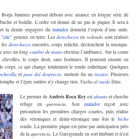
, Borja Jiménez poursuit debout avec aisance en longue série de
buche et boitille. L’ordre est donné de ne pas le piquer. Il sera à
 et la demie engagées du
matador
donnent l’espoir d’une suite.
"
cite
" genoux en terre. Les
derechazos
en
redondo
sont réalisés
, les
derechazos
enroulés, corps relâché, déclenchent la musique.
ée avec un long
cambio
de
mano
electrise l’ambiance. Sur la corne
hevilles, le corps droit, sans fioritures. Il poursuit ensuite en
 le corps, ce qui change totalement le rendu esthétique. Quelques
incherilla
et
pase del desprecio
, mettent fin au
trasteo
.
Plusieurs
riomphe et l’épée entière n’y change rien.
Vuelta al
ruedo
fêtée.
Andrés
Roca Rey
Le premier de
est
abanto
et cherche
refuge en
querencia
. Son
matador
reçoit avec
précaution les premières charges courtes, puis réalise
des véroniques et demi-véronique une fois le
bicho
rendu. La première pique est prise par anticipation près
de la
querencia
. Le Garcigrande en sort titubant et n’est