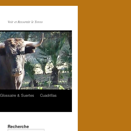
Voir et Ressentir le Toreo
Glossaire & Suertes
Cuadrillas
Recherche