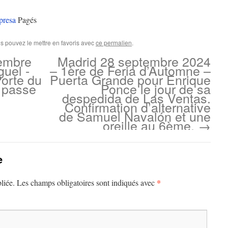
resa
Pagés
us pouvez le mettre en favoris avec
ce permalien
.
tembre
Madrid 28 septembre 2024
guel -
– 1ère de Feria d’Automne –
Porte du
Puerta Grande pour Enrique
 passe
Ponce le jour de sa
despedida de Las Ventas.
Confirmation d’alternative
de Samuel Navalón et une
oreille au 6ème.
→
e
*
liée.
Les champs obligatoires sont indiqués avec