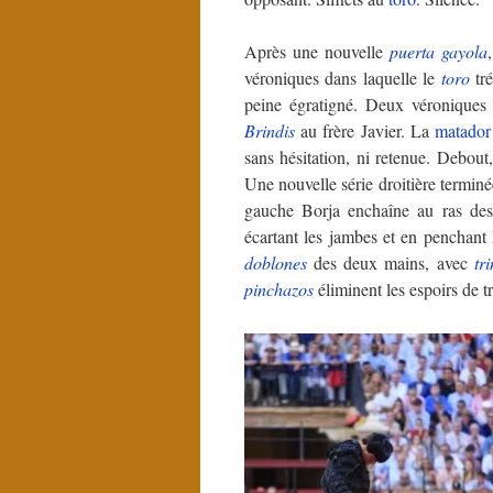
Après une nouvelle
puerta gayola
véroniques dans laquelle le
toro
tré
peine égratigné. Deux véroniques
Brindis
au frère Javier. La
matador
sans hésitation, ni retenue. Debout
Une nouvelle série droitière termin
gauche Borja enchaîne au ras des c
écartant les jambes et en penchant
doblones
des deux mains, avec
tr
pinchazos
éliminent les espoirs de t