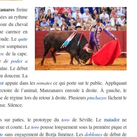
anares
freine
nées au rythme
tour du cheval
ne carence en
econde. Le
quite
est somptueux
os
de la cape.
re
de
poder
a
alue. Le début
en douceur. La
or
appuie dans les
remates
ce qui porte sur le public. Appliquant
jectoire de l’animal, Manzanares enroule à droite. À gauche, le
e de régime lors du retour à droite. Plusieurs
pinchazos
fâchent le
se. Silence.
 sur pattes, le prototype du
toro
de Séville. Le
matador
ne
ue et courte. Le
toro
pousse longuement sous la première pique et
te
sans engagement de Borja Jiménez. Les
doblones
de début de