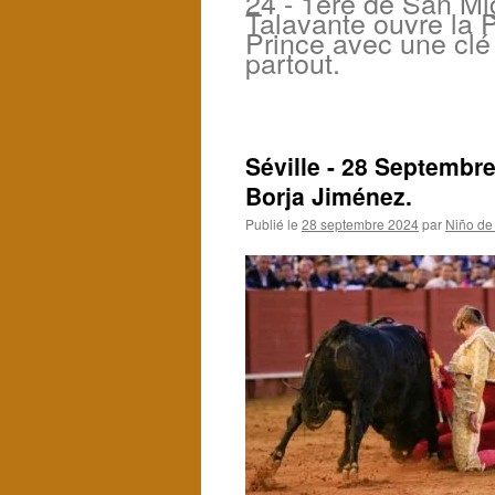
24 - 1ère de San Mi
Talavante ouvre la 
Prince avec une clé
partout.
Séville - 28 Septembr
Borja Jiménez.
Publié le
28 septembre 2024
par
Niño de