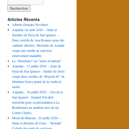
Articles Récents
Alberto Donaire Novillero
Azpeitia 1er août 2026 – 3ème et
dernière de Feria de San Ignacio –
Dure corrida de Ana Romero pour des
vaillants diestros. Morenito de Aranda
coupe une oreille au seul toro
relativement maniable
Le "derechazo" est "toreo al natural"
Azpeitia – 31 juillet 2026 – 2ème de
Feria de San Ignacio – Emilio de Justo
coupe deux oreilles de “Bogotá-40” de
Murteira Grave primé de la vuelta al
ruedo.
Azpeitia – 30 juillet 2026 – 1ère de la
San Ignacio - Samuel Navalón
irrésisble pour sa présentation à La
Bombonera au meilleur toro du lot
Loreto Charro.
Mont-de-Marsan - 26 juillet 2026 –
6ème et dernière de Feria – “Román”
Collado tire parti du seul toro