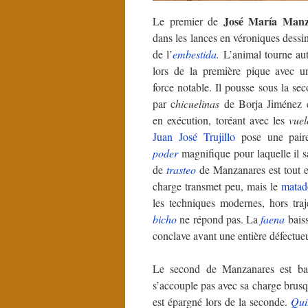
José María
Manz
Le premier de
dans les lances en véroniques dessi
de l’
embestida
.
L’animal tourne au
lors de la première pique avec u
force notable. Il pousse sous la s
par c
hicuelinas
de Borja Jiménez 
en exécution, toréant avec les
vuel
Juan José Trujillo
pose une pai
poder
magnifique pour laquelle il s
de
trasteo
de Manzanares est tout 
charge transmet peu, mais le
matad
les techniques modernes, hors tra
bicho
ne répond pas. La
faena
baiss
conclave avant une entière défectueu
Le second de Manzanares est bas
s’accouple pas avec sa charge brusq
est épargné lors de la seconde.
Qui