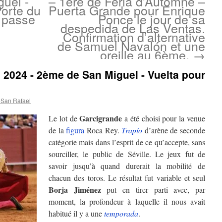
guel -
– 1ère de Feria d’Automne –
Porte du
Puerta Grande pour Enrique
 passe
Ponce le jour de sa
despedida de Las Ventas.
Confirmation d’alternative
de Samuel Navalón et une
oreille au 6ème.
→
e 2024 - 2ème de San Miguel - Vuelta pour
 San Rafael
Garcigrande
Le lot de
a été choisi pour la venue
de la
figura
Roca Rey.
Trapío
d’arène de seconde
catégorie mais dans l’esprit de ce qu’accepte, sans
sourciller, le public de Séville. Le jeux fut de
savoir jusqu’à quand durerait la mobilité de
chacun des toros. Le résultat fut variable et seul
Borja Jiménez
put en tirer parti avec, par
moment, la profondeur à laquelle il nous avait
habitué il y a une
temporada
.