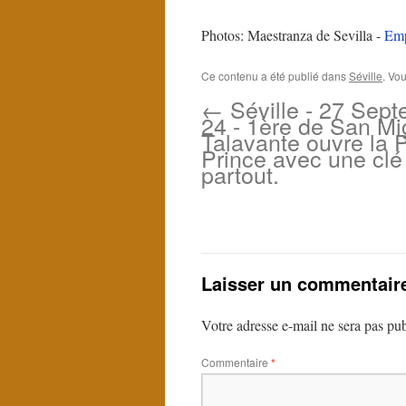
Photos: Maestranza de Sevilla -
Emp
Ce contenu a été publié dans
Séville
. Vo
←
Séville - 27 Sep
24 - 1ère de San Mi
Talavante ouvre la 
Prince avec une clé
partout.
Laisser un commentair
Votre adresse e-mail ne sera pas pub
Commentaire
*