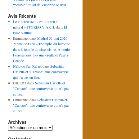
“potable” du lot de Victorino Martín.
Avis Récents
Le « derechazo » est « toreo al
natural » | TOREO Y ARTE
dans
El
Pase Natural
Emmanuel
dans
Madrid 31 mai 2026 -
21ème de Feria - Triomphe du baroque
dans le temple du classicisme. Antonio
Ferrera deux fois une oreille et Puerta
Grande.
Niño de San Rafael
dans
Sebastián
Castella et "Cantaor", une controverse
qui n'a pas eu lieu.
GIBERT
dans
Sebastián Castella et
"Cantaor", une controverse qui n'a pas
eu lieu.
Emmanuel
dans
Sebastián Castella et
"Cantaor", une controverse qui n'a pas
eu lieu.
Archives
Archives