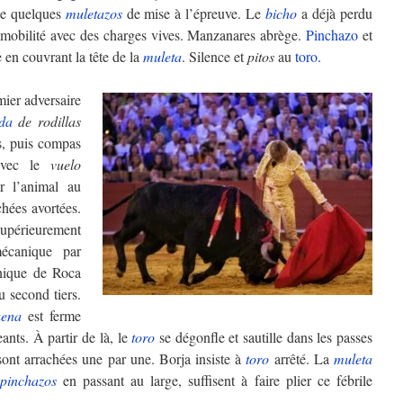
de quelques
muletazos
de mise à l’épreuve. Le
bicho
a déjà perdu
l’immobilité avec des charges vives. Manzanares abrège.
Pinchazo
et
e en couvrant la tête de la
muleta
. Silence et
pitos
au
toro
.
mier adversaire
da
de rodillas
ts, puis compas
 avec le
vuelo
r l’animal au
hées avortées.
upérieurement
canique par
nique de Roca
 second tiers.
aena
est ferme
ants. À partir de là, le
toro
se dégonfle et sautille dans les passes
 sont arrachées une par une. Borja insiste à
toro
arrêté. La
muleta
pinchazos
en passant au large, suffisent à faire plier ce fébrile