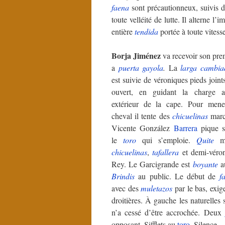
faena
sont précautionneux, suivis 
toute velléité de lutte. Il alterne 
entière
tendida
portée à toute vitess
Borja Jiménez
va recevoir son pre
a
puerta gayola
.
La
larga cambia
est suivie de véroniques pieds join
ouvert, en guidant la charge
extérieur de la cape. Pour mene
cheval il tente des
chicuelinas
marc
Vicente González
Barrera
pique s
le
toro
qui s’emploie.
Quite
mé
chicuelinas
,
tafallera
et demi-véro
Rey. Le Garcigrande est
boyante
au
Brindis
au public. Le début de
f
avec des
muletazos
par le bas, exige
droitières. À gauche les naturelles
n’a cessé d’être accrochée. Deux
opposant. Sifflets au
toro
. Silence.