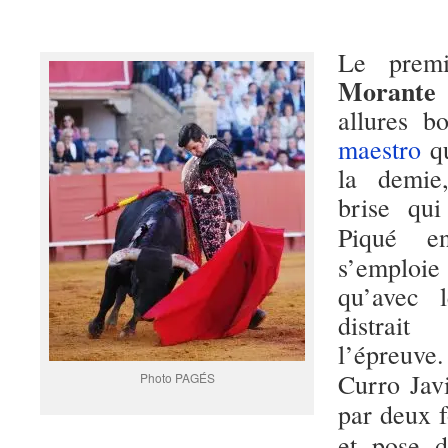
Le prem
Morante
allures b
maestro
qu
la demie
brise qui
Piqué e
s’emploi
qu’avec l
distrait
l’épreuve
Curro Jav
Photo PAGÉS
par deux f
et pose d