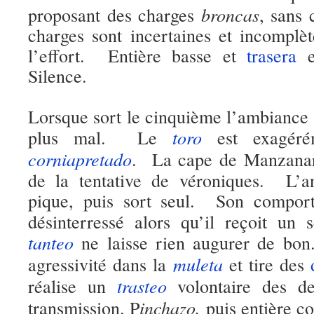
broncas
proposant des charges
, sans 
charges sont incertaines et incomplè
l’effort. Entière basse et
trasera
e
Silence.
Lorsque sort le cinquième l’ambiance s
toro
plus mal. Le
est exagér
corniapretado
. La cape de Manzanare
de la tentative de véroniques. L’a
pique, puis sort seul. Son comport
désinterressé alors qu’il reçoit un
tanteo
ne laisse rien augurer de b
muleta
agressivité dans la
et tire des
trasteo
réalise un
volontaire des d
inchazo,
transmission. P
puis entière co