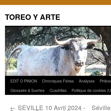
TOREO Y ARTE
Aller
EDIT O PINION
Chroniques Férias
Analyses
Philos
au
Glossaire & Suertes
Cuadrillas
Politique de cookies (
contenu
←
SÉVILLE 10 Avril 2024 -
Séville