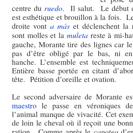
ruedo
centre du
. Il salut. Le début
est esthétique et brouillon à la fois. 
a más
droite vont
et déclenchent la 
muleta
sont molles et la
reste à mi-ha
gauche, Morante tire des lignes car l
pas d’être obligé par le bas, ni en 
hanche. L’ensemble est techniquemen
Entière basse portée en citant d’abo
tête. Pétition d’oreille et ovation.
Le second adversaire de Morante e
maestro
le passe en véroniques de 
l’animal manque de vivacité. Cet exemp
de loin le cheval où il reçoit une bon
capoteo
ration. Comme après le
d’en