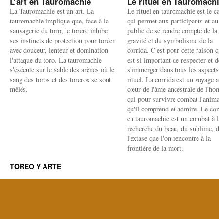
L’art en Tauromachie
Le rituel en Tauromach
La Tauromachie est un art. La
Le rituel en tauromachie est le c
tauromachie implique que, face à la
qui permet aux participants et au
sauvagerie du toro, le torero inhibe
public de se rendre compte de la
ses instincts de protection pour toréer
gravité et du symbolisme de la
avec douceur, lenteur et domination
corrida. C'est pour cette raison q
l'attaque du toro. La tauromachie
est si important de respecter et d
s'exécute sur le sable des arènes où le
s'immerger dans tous les aspects
sang des toros et des toreros se sont
rituel. La corrida est un voyage 
mêlés.
cœur de l'âme ancestrale de l'h
qui pour survivre combat l'anima
qu'il comprend et admire. Le co
en tauromachie est un combat à l
recherche du beau, du sublime, 
l'extase que l'on rencontre à la
frontière de la mort.
TOREO Y ARTE