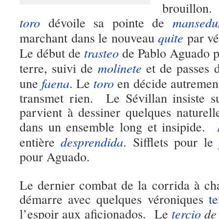
brouillon.
toro
mansedu
dévoile sa pointe de
quite
marchant dans le nouveau
par vé
trasteo
Le début de
de Pablo Aguado 
molinete
terre, suivi de
et de passes dr
faena
toro
une
. Le
en décide autrement
transmet rien. Le Sévillan insiste s
parvient à dessiner quelques naturel
dans un ensemble long et insipide.
desprendida
entière
. Sifflets pour le 
pour Aguado.
Le dernier combat de la corrida à c
démarre avec quelques véroniques
t
tercio
d
l’espoir aux aficionados. Le