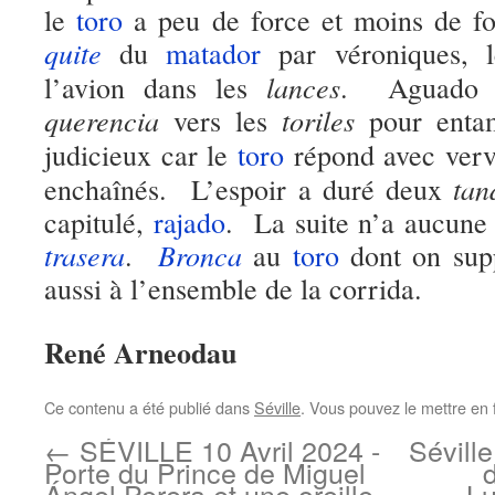
le
toro
a peu de force et moins de fo
quite
du
matador
par véroniques,
lances
l’avion dans les
. Aguado v
querencia
toriles
vers les
pour enta
judicieux car le
toro
répond avec verv
tan
enchaînés. L’espoir a duré deux
capitulé,
rajado
. La suite n’a aucune
trasera
Bronca
.
au
toro
dont on supp
aussi à l’ensemble de la corrida.
René Arneodau
Ce contenu a été publié dans
Séville
. Vous pouvez le mettre en 
←
SÉVILLE 10 Avril 2024 -
Séville
Porte du Prince de Miguel
Ángel Perera et une oreille
Lu