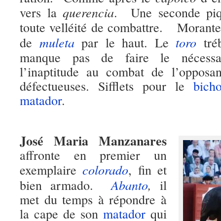
querencia
vers la
. Une seconde piqu
toute velléité de combattre. Morante
muleta
toro
de
par le haut. Le
tré
manque pas de faire le nécessa
l’inaptitude au combat de l’oppos
défectueuses. Sifflets pour le
bich
matador
.
José Maria Manzanares
affronte en premier un
colorado
exemplaire
, fin et
Abanto
,
bien armado.
il
met du temps à répondre à
la cape de son
matador
qui