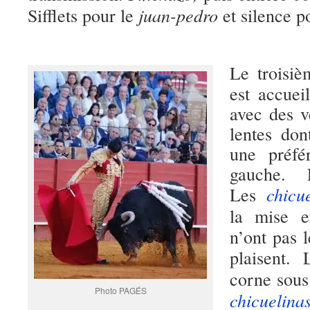
juan-pedro
Sifflets pour le
et silence 
Le troisi
est accuei
avec des 
lentes don
une préfé
gauche. L
chicu
Les
la mise
n’ont pas 
plaisent.
corne sous
Photo PAGÉS
chicuelina