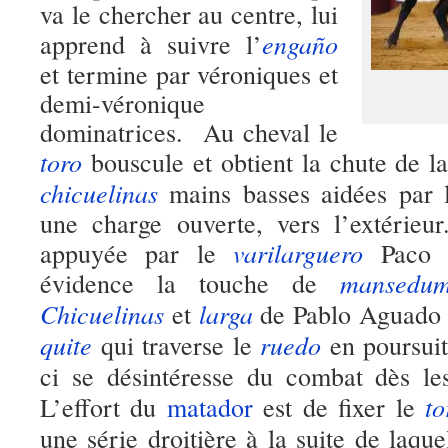
va le chercher au centre, lui
engaño
apprend à suivre l’
et termine par véroniques et
demi-véronique
dominatrices. Au cheval le
toro
bouscule et obtient la chute de l
chicuelinas
mains basses aidées par l
une charge ouverte, vers l’extérie
varilarguero
appuyée par le
Paco 
mansedum
évidence la touche de
Chicuelinas
larga
et
de Pablo Aguado
quite
ruedo
qui traverse le
en poursuit
ci se désintéresse du combat dès l
to
L’effort du
matador
est de fixer le
une série droitière à la suite de laque