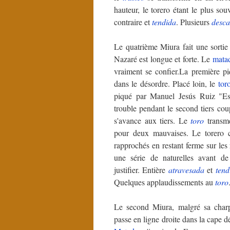
hauteur, le torero étant le plus so
contraire et
tendida
. Plusieurs
desca
Le quatrième Miura fait une sorti
Nazaré est longue et forte. Le
mata
vraiment se confier.
La première piq
dans le désordre. Placé loin, le
tor
piqué par Manuel Jesús Ruiz "Es
trouble pendant le second tiers cou
s'avance aux tiers. Le
toro
transme
pour deux mauvaises. Le torero ch
rapprochés en restant ferme sur les r
une série de naturelles avant de
justifier. Entière
atravesada
et
tend
Quelques applaudissements au
toro
Le second Miura, malgré sa char
passe en ligne droite dans la cape 