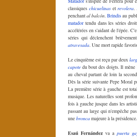
Matador
s'inspire de Ferrera pour 
classiques
chicuelinas
et
revolera
.
penchant
al balcón
.
Brindis
au publ
matador
tendu dans les séries droi
accélérées en s'aidant de l'épée. C'
séries qui déclenchent brièvemen
atravesada
. Une mort rapide favorise
Le cinquième est reçu par deux
lar
capote
du bout des doigts. Il mène l
au cheval partant de loin la secon
Dès la série suivante Pepe Moral p
La première série à gauche est tota
musique. Les naturelles sont profon
fois à gauche jusque dans les artis
passant au large qui n'empêche pas 
une
bronca
majeure à la présidence
Esaú Fernández
va a
puerta ga