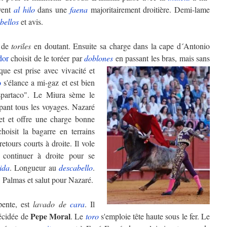
uvent
al hilo
dans une
faena
majoritairement droitière. Demi-lame
bellos
et avis.
e de
toriles
en doutant. Ensuite sa charge dans la cape d´Antonio
dor
choisit de le toréer par
doblones
en passant les bras, mais sans
ue est prise avec vivacité et
o
s'élance a mi-gaz et est bien
partaco". Le Miura sème le
pant tous les voyages. Nazaré
t et offre une charge bonne
oisit la bagarre en terrains
etours courts à droite. Il vole
 continuer à droite pour se
ida
. Longueur au
descabello
.
. Palmas et salut pour Nazaré.
pente, est
lavado de
cara
. Il
Pepe Moral
décidée de
. Le
toro
s'emploie tête haute sous le fer. Le