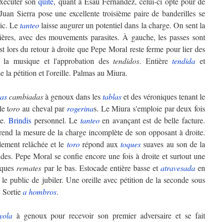
exécuter son
quite
, quant à Esaú Fernández, celui-ci opte pour de
 Juan Sierra pose une excellente troisième paire de banderilles se
ic. Le
tanteo
laisse augurer un potentiel dans la charge. On sent la
tières, avec des mouvements parasites. À gauche, les passes sont
est lors du retour à droite que Pepe Moral reste ferme pour lier des
t la musique et l'approbation des
tendidos
. Entière
tendida
et
 la pétition et l'oreille. Palmas au Miura.
gas
cambiadas
à genoux dans les
tablas
et des véroniques tenant le
e t
oro
au cheval par
rogerina
s. Le Miura s'emploie par deux fois
de.
Brindis
personnel. Le
tanteo
en avançant est de belle facture.
rend la mesure de la charge incomplète de son opposant à droite.
lement relâchée et le
toro
répond aux
toques
suaves au son de la
des. Pepe Moral se confie encore une fois à droite et surtout une
tiques
remates
par le bas. Estocade entière basse et
atravesada
en
le public de jubiler. Une oreille avec pétition de la seconde sous
. Sortie
a hombros
.
yola
à genoux pour recevoir son premier adversaire et se fait