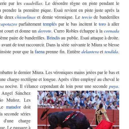
merie par les
cuadrillas
. Le désordre règne en piste pendant le
 prendre la première pique. Esaú revient en piste juste après la
e deux
chicuelinas
et demie véronique. Le
tercio
de banderilles
capotazos
parfaitement
templés
par le bas incitent le
toro
à aller
est court et donne un
derrote
. Curro Robles échappe à la
cornada
isième paire de banderilles.
Brindis
au public. Esaú attaque à droite.
avant de tout raccourcir. Dans la série suivante le Miura se blesse
 insiste pour que la
faena
prenne fin. Entière
delantera
et
tendida
.
mbattre le dernier Miura. Les véroniques mains jetées par le bas et
une charge rectiligne et longue. Après s'être employé au cheval le
na
nocive. Il s'élance cependant de loin pour une seconde
puya
.
l Angel Sánchez
io Muñoz. Les
 Le
matador
doit
a seconde séries
e d'une charge
que. Le passage à