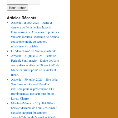
Articles Récents
Azpeitia 1er août 2026 – 3ème et
dernière de Feria de San Ignacio –
Dure corrida de Ana Romero pour des
vaillants diestros. Morenito de Aranda
coupe une oreille au seul toro
relativement maniable
Le "derechazo" est "toreo al natural"
Azpeitia – 31 juillet 2026 – 2ème de
Feria de San Ignacio – Emilio de Justo
coupe deux oreilles de “Bogotá-40” de
Murteira Grave primé de la vuelta al
ruedo.
Azpeitia – 30 juillet 2026 – 1ère de la
San Ignacio - Samuel Navalón
irrésisble pour sa présentation à La
Bombonera au meilleur toro du lot
Loreto Charro.
Mont-de-Marsan - 26 juillet 2026 –
6ème et dernière de Feria – “Román”
Collado tire parti du seul toro
“potable” du lot de Victorino Martín.