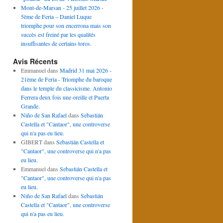
Mont-de-Marsan - 25 juillet 2026 -
5ème de Feria – Daniel Luque
triomphe pour son encerrona mais son
succès est freiné par les qualités
insuffisantes de certains toros.
Avis Récents
Emmanuel
dans
Madrid 31 mai 2026 -
21ème de Feria - Triomphe du baroque
dans le temple du classicisme. Antonio
Ferrera deux fois une oreille et Puerta
Grande.
Niño de San Rafael
dans
Sebastián
Castella et "Cantaor", une controverse
qui n'a pas eu lieu.
GIBERT
dans
Sebastián Castella et
"Cantaor", une controverse qui n'a pas
eu lieu.
Emmanuel
dans
Sebastián Castella et
"Cantaor", une controverse qui n'a pas
eu lieu.
Niño de San Rafael
dans
Sebastián
Castella et "Cantaor", une controverse
qui n'a pas eu lieu.