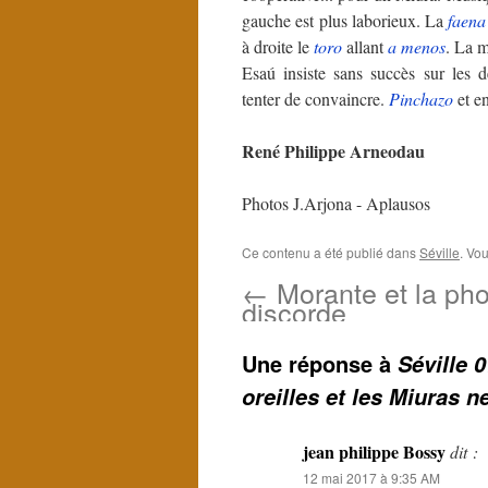
gauche est plus laborieux. La
faena
à droite le
toro
allant
a menos
. La m
Esaú insiste sans succès sur les 
tenter de convaincre.
Pinchazo
et e
René Philippe Arneodau
Photos J.Arjona - Aplausos
Ce contenu a été publié dans
Séville
. Vo
←
Morante et la pho
discorde
Une réponse à
Séville 
oreilles et les Miuras 
jean philippe Bossy
dit :
12 mai 2017 à 9:35 AM