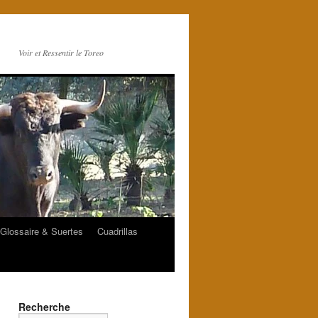
Voir et Ressentir le Toreo
Glossaire & Suertes
Cuadrillas
Recherche