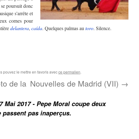
se poursuit donc
usique s'arrête et
deux cornes pour
ntière
delantera
,
caída
. Quelques palmas au
toro
. Silence.
us pouvez le mettre en favoris avec
ce permalien
.
to de la
Nouvelles de Madrid (VII)
→
07 Mai 2017 - Pepe Moral coupe deux
ne passent pas inaperçus.