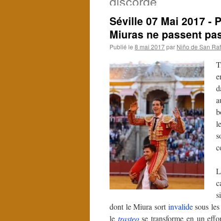
discorde
Séville 07 Mai 2017 - 
Miuras ne passent pas
Publié le
8 mai 2017
par
Niño de San Raf
T
e
d
a
b
l
s
c
L
c
s
dont le Miura sort
invalide
sous les
le
trasteo
se transforme en un effor