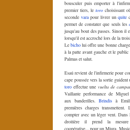
bousculer puis emporter à l'infir
premier tiers, le
toro
choisissant où
seconde
vara
pour livrer un
quite
d
permet de constater que seuls les
jusqu'au bout des passes. Sinon il 
lorsqu'il est accroché lors de la tro
Le
bicho
lui offre une bonne charge 
à la patte avant gauche et le public
Palmas et salut.
Esaú revient de l'infirmerie pour co
cape poussée vers la sortie guident 
toro
effectue une
vuelta de campa
Vaillante performance de Migue
aux banderilles.
Brindis
à Emil
premières charges transmettent.
compter avec un léger vent. Dans l
droitière il prend la mesur
coopérative... pour un Miura. Musi