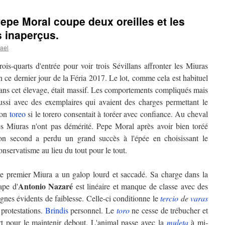
Pepe Moral coupe deux oreilles et les
 inaperçus.
ael
rois-quarts d'entrée pour voir trois Sévillans affronter les Miuras
n ce dernier jour de la Féria 2017. Le lot, comme cela est habituel
ans cet élevage, était massif. Les comportements compliqués mais
ussi avec des exemplaires qui avaient des charges permettant le
on
toreo
si le torero consentait à toréer avec confiance. Au cheval
es Miuras n'ont pas démérité. Pepe Moral après avoir bien toréé
on second a perdu un grand succès à l'épée en choisissant le
onservatisme au lieu du tout pour le tout.
e premier Miura a un galop lourd et saccadé. Sa charge dans la
Antonio Nazaré
ape d'
est linéaire et manque de classe avec des
ignes évidents de faiblesse. Celle-ci conditionne le
tercio
de
varas
 protestations.
Brindis
personnel. Le
toro
ne cesse de trébucher et
t pour le maintenir debout. L'animal passe avec la
muleta
à mi-