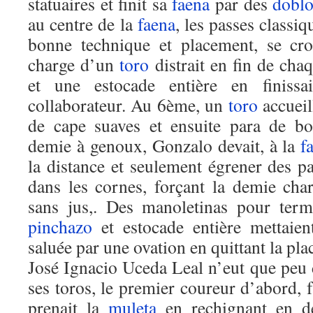
statuaires et finit sa
faena
par des
dobl
au centre de la
faena
, les passes classi
bonne technique et placement, se cro
charge d’un
toro
distrait en fin de ch
et une estocade entière en finiss
collaborateur. Au 6ème, un
toro
accueil
de cape suaves et ensuite para de bo
demie à genoux, Gonzalo devait, à la
f
la distance et seulement égrener des pa
dans les cornes, forçant la demie ch
sans jus,. Des manoletinas pour ter
pinchazo
et estocade entière mettaien
saluée par une ovation en quittant la pla
José Ignacio Uceda Leal n’eut que peu d
ses toros, le premier coureur d’abord, f
prenait la
muleta
en rechignant en de