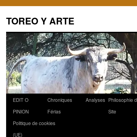
TOREO Y ARTE
Aller
EDIT O
Chroniques
Analyses
Philosophie 
au
PINION
Férias
Site
contenu
Politique de cookies
(UE)