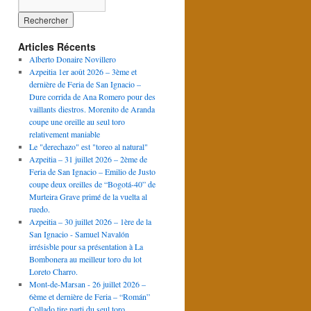
Articles Récents
Alberto Donaire Novillero
Azpeitia 1er août 2026 – 3ème et
dernière de Feria de San Ignacio –
Dure corrida de Ana Romero pour des
vaillants diestros. Morenito de Aranda
coupe une oreille au seul toro
relativement maniable
Le "derechazo" est "toreo al natural"
Azpeitia – 31 juillet 2026 – 2ème de
Feria de San Ignacio – Emilio de Justo
coupe deux oreilles de “Bogotá-40” de
Murteira Grave primé de la vuelta al
ruedo.
Azpeitia – 30 juillet 2026 – 1ère de la
San Ignacio - Samuel Navalón
irrésisble pour sa présentation à La
Bombonera au meilleur toro du lot
Loreto Charro.
Mont-de-Marsan - 26 juillet 2026 –
6ème et dernière de Feria – “Román”
Collado tire parti du seul toro