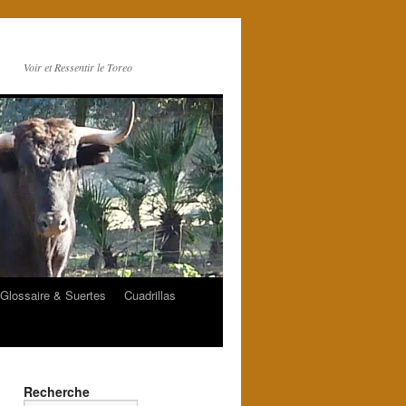
Voir et Ressentir le Toreo
Glossaire & Suertes
Cuadrillas
Recherche