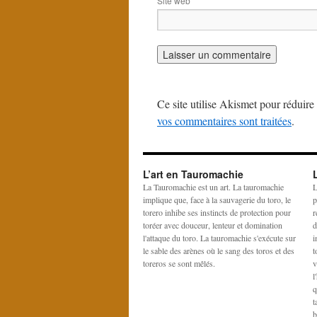
Site web
Ce site utilise Akismet pour réduire 
vos commentaires sont traitées
.
L’art en Tauromachie
La Tauromachie est un art. La tauromachie
L
implique que, face à la sauvagerie du toro, le
p
torero inhibe ses instincts de protection pour
r
toréer avec douceur, lenteur et domination
d
l'attaque du toro. La tauromachie s'exécute sur
i
le sable des arènes où le sang des toros et des
t
toreros se sont mêlés.
v
l
q
t
b