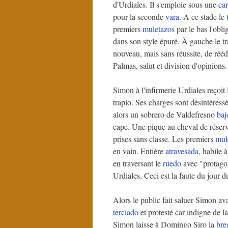
d'Urdiales. Il s'emploie sous une
ca
pour la seconde
vara
. A ce stade le
premiers
muletazos
par le bas l'obli
dans son style épuré. À gauche le tra
nouveau, mais sans réussite, de réédi
Palmas, salut et division d'opinions.
Simon à l'infirmerie Urdiales reçoit
trapio. Ses charges sont désintéressé
alors un sobrero de Valdefresno
baj
cape. Une pique au cheval de réserve
prises sans classe. Les premiers
mul
en vain. Entière
atravesada
, habile 
en traversant le
ruedo
avec "protagon
Urdiales. Ceci est la faute du jour d
Alors le public fait saluer Simon av
terciado
et protesté car indigne de l
Simon laisse à Domingo Siro la
bre