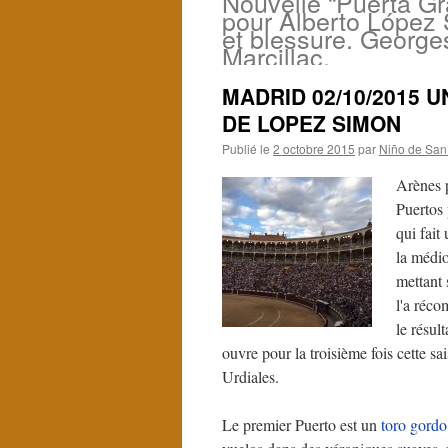
Nouvelle “Puerta G
pour Alberto López
et blessure. George
Marcillac.
MADRID 02/10/2015 
DE LOPEZ SIMON
Publié le
2 octobre 2015
par
Niño de San
Arènes p
Puertos
qui fait
la médio
mettant 
l'a réco
le résul
ouvre pour la troisième fois cette s
Urdiales.
Le premier Puerto est un
toro
gordo