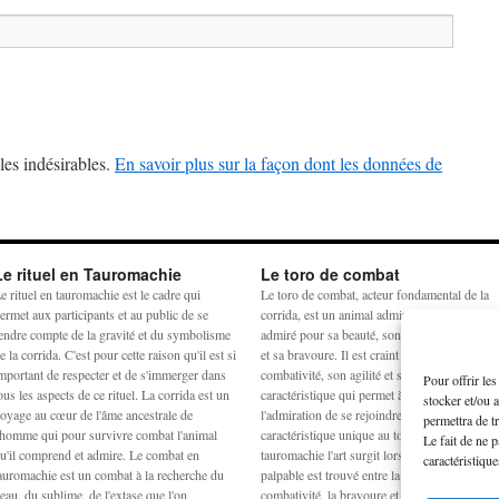
les indésirables.
En savoir plus sur la façon dont les données de
Le rituel en Tauromachie
Le toro de combat
e rituel en tauromachie est le cadre qui
Le toro de combat, acteur fondamental de la
ermet aux participants et au public de se
corrida, est un animal admiré et craint. Il est
endre compte de la gravité et du symbolisme
admiré pour sa beauté, son harmonie physiq
e la corrida. C'est pour cette raison qu'il est si
et sa bravoure. Il est craint pour sa
mportant de respecter et de s'immerger dans
combativité, son agilité et sa force. La
Pour offrir le
ous les aspects de ce rituel. La corrida est un
caractéristique qui permet à la crainte et à
stocker et/ou 
oyage au cœur de l'âme ancestrale de
l'admiration de se rejoindre est la noblesse,
permettra de t
'homme qui pour survivre combat l'animal
caractéristique unique au toro de combat. En
Le fait de ne 
u'il comprend et admire. Le combat en
tauromachie l'art surgit lorsqu'un équilibre
caractéristique
auromachie est un combat à la recherche du
palpable est trouvé entre la peur, la force, la
eau, du sublime, de l'extase que l'on
combativité, la bravoure et la noblesse à la fo