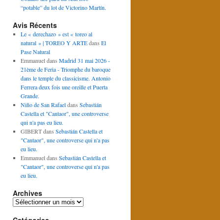
“potable” du lot de Victorino Martín.
Avis Récents
Le « derechazo » est « toreo al
natural » | TOREO Y ARTE
dans
El
Pase Natural
Emmanuel
dans
Madrid 31 mai 2026 -
21ème de Feria - Triomphe du baroque
dans le temple du classicisme. Antonio
Ferrera deux fois une oreille et Puerta
Grande.
Niño de San Rafael
dans
Sebastián
Castella et "Cantaor", une controverse
qui n'a pas eu lieu.
GIBERT
dans
Sebastián Castella et
"Cantaor", une controverse qui n'a pas
eu lieu.
Emmanuel
dans
Sebastián Castella et
"Cantaor", une controverse qui n'a pas
eu lieu.
Archives
Archives