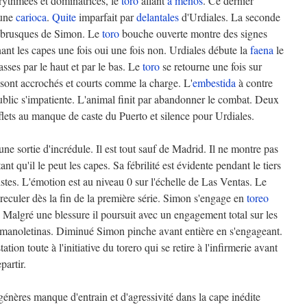
rythmées et dominatrices, le
toro
allant
a menos
. Ce dernier
 une
carioca
.
Quite
imparfait par
delantales
d'Urdiales. La seconde
brusques de Simon. Le
toro
bouche ouverte montre des signes
ant les capes une fois oui une fois non. Urdiales débute la
faena
le
sses par le haut et par le bas. Le
toro
se retourne une fois sur
sont accrochés et courts comme la charge. L'
embestida
à contre
ublic s'impatiente. L'animal finit par abandonner le combat. Deux
fflets au manque de caste du Puerto et silence pour Urdiales.
ne sortie d'incrédule. Il est tout sauf de Madrid. Il ne montre pas
t qu'il le peut les capes. Sa fébrilité est évidente pendant le tiers
stes. L'émotion est au niveau 0 sur l'échelle de Las Ventas. Le
reculer dès la fin de la première série. Simon s'engage en
toreo
e. Malgré une blessure il poursuit avec un engagement total sur les
 manoletinas. Diminué Simon pinche avant entière en s'engageant.
tion toute à l'initiative du torero qui se retire à l'infirmerie avant
partir.
nères manque d'entrain et d'agressivité dans la cape inédite