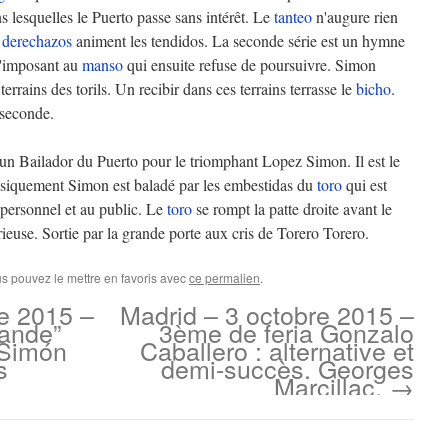
 lesquelles le Puerto passe sans intérêt. Le
tanteo
n'augure rien
s
derechazos
animent les tendidos. La seconde série est un hymne
 s'imposant au
manso
qui ensuite refuse de poursuivre. Simon
terrains des torils. Un recibir dans ces terrains terrasse le
bicho
.
 seconde.
d'un Bailador du Puerto pour le triomphant Lopez Simon. Il est le
siquement Simon est baladé par les embestidas du
toro
qui est
 personnel et au public. Le
toro
se rompt la patte droite avant le
ieuse. Sortie par la grande porte aux cris de Torero Torero.
us pouvez le mettre en favoris avec
ce permalien
.
e 2015 –
Madrid – 3 octobre 2015 –
rande”
3ème de feria Gonzalo
 Simón
Caballero : alternative et
s
demi-succès. Georges
Marcillac.
→