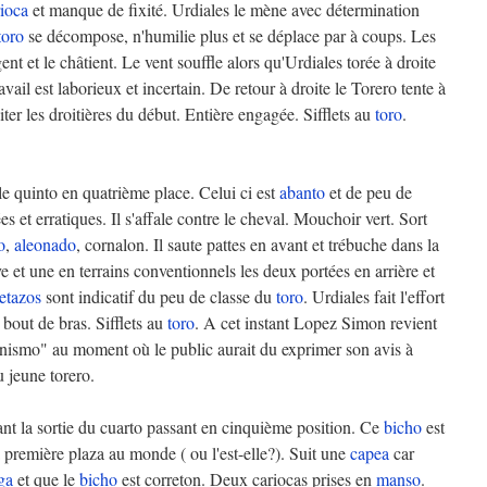
rioca
et manque de fixité. Urdiales le mène avec détermination
toro
se décompose, n'humilie plus et se déplace par à coups. Les
gent et le châtient. Le vent souffle alors qu'Urdiales torée à droite
vail est laborieux et incertain. De retour à droite le Torero tente à
ter les droitières du début. Entière engagée. Sifflets au
toro
.
 le quinto en quatrième place. Celui ci est
abanto
et de peu de
es et erratiques. Il s'affale contre le cheval. Mouchoir vert. Sort
o
,
aleonado
, cornalon. Il saute pattes en avant et trébuche dans la
 et une en terrains conventionnels les deux portées en arrière et
etazos
sont indicatif du peu de classe du
toro
. Urdiales fait l'effort
à bout de bras. Sifflets au
toro
. A cet instant Lopez Simon revient
ismo" au moment où le public aurait du exprimer son avis à
u jeune torero.
ant la sortie du cuarto passant en cinquième position. Ce
bicho
est
a première plaza au monde ( ou l'est-elle?). Suit une
capea
car
ga
et que le
bicho
est correton. Deux cariocas prises en
manso
.