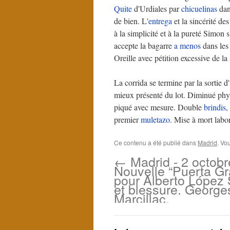
Quite
d'Urdiales par
chicuelinas
dans
de bien. L'
entrega
et la sincérité de
à la simplicité et à la pureté Simon
accepte la bagarre
a menos
dans les 
Oreille avec pétition excessive de la
La corrida se termine par la sortie 
mieux présenté du lot. Diminué phy
piqué avec mesure. Double
brindis
,
premier
muletazo
. Mise à mort labor
Ce contenu a été publié dans
Madrid
. Vo
←
Madrid - 2 octobr
Nouvelle “Puerta G
pour Alberto López
et blessure. George
Marcillac.