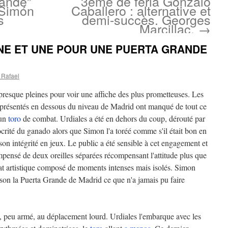
rande”
3ème de feria Gonzalo
 Simón
Caballero : alternative et
s
demi-succès. Georges
Marcillac.
→
UNE ET UNE POUR UNE PUERTA GRANDE
 Rafael
resque pleines pour voir une affiche des plus prometteuses. Les
 présentés en dessous du niveau de Madrid ont manqué de tout ce
 un
toro
de combat. Urdiales a été en dehors du coup, dérouté par
crité du ganado alors que Simon l'a toréé comme s'il était bon en
son intégrité en jeux. Le public a été sensible à cet engagement et
mpensé de deux oreilles séparées récompensant l'attitude plus que
tat artistique composé de moments intenses mais isolés. Simon
aison la Puerta Grande de Madrid ce que n'a jamais pu faire
, peu armé, au déplacement lourd. Urdiales l'embarque avec les