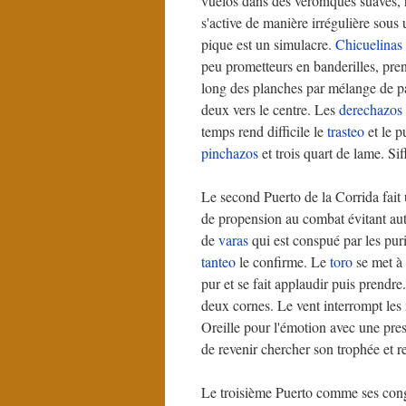
vuelos dans des véroniques suaves, 
s'active de manière irrégulière sous
pique est un simulacre.
Chicuelinas
peu prometteurs en banderilles, pren
long des planches par mélange de pa
deux vers le centre. Les
derechazos
temps rend difficile le
trasteo
et le p
pinchazos
et trois quart de lame. Si
Le second Puerto de la Corrida fait u
de propension au combat évitant autan
de
varas
qui est conspué par les puri
tanteo
le confirme. Le
toro
se met à 
pur et se fait applaudir puis prendr
deux cornes. Le vent interrompt les
Oreille pour l'émotion avec une presta
de revenir chercher son trophée et re
Le troisième Puerto comme ses congé