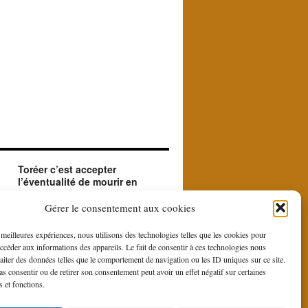
Toréer c’est accepter
l’éventualité de mourir en
créant le beau.
ue
Le matador accepte en toréant l'éventualité de
Gérer le consentement aux cookies
sa mort. Il le fait car il est à la recherche du
beau et du sublime que le contraste entre la
s meilleures expériences, nous utilisons des technologies telles que les cookies pour
force et la bravoure du toro et la douce
accéder aux informations des appareils. Le fait de consentir à ces technologies nous
gestuelle du toreo, fait naître du rituel de la
raiter des données telles que le comportement de navigation ou les ID uniques sur ce site.
corrida.
pas consentir ou de retirer son consentement peut avoir un effet négatif sur certaines
s et fonctions.
is