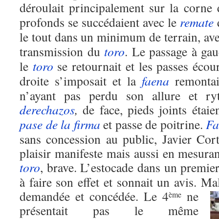
déroulait principalement sur la corne
profonds se succédaient avec le
remate
d
le tout dans un minimum de terrain, av
transmission du
toro
. Le passage à gau
le
toro
se retournait et les passes écour
droite s’imposait et la
faena
remontait
n’ayant pas perdu son allure et r
derechazos
,
de face, pieds joints étaie
pase de la firma
et passe de poitrine.
Fa
sans concession au public, Javier Cort
plaisir manifeste mais aussi en mesuran
toro
, brave. L’estocade dans un premier
à faire son effet et sonnait un avis. Malg
demandée et concédée.
Le 4
ne
ème
présentait pas le même