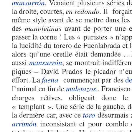
mansurrón
.
Venaient plusieurs séries d
la droite, courtes,
en redondo.
Il forçait
même style avant de se mettre dans les c
des
manoletinas
avant de porter une e
passer la corne ! Les « puristes » n’appr
la lucidité du torero de Fuenlabrada et le
alors qu’une oreille était demandée…
aussi
mansurrón
, se montrait indiffére
piques – David Prados le picador n’eu
effort. La
faena
commençait par des
d
l’animal en fin de
muletazos
.. Francisco
charges rétives, obligeait donc l
« templant ». Une série de la gauche, d
la dernière car, avec ce
toro
désormais ar
arrimón
inconsistant et pour comble 