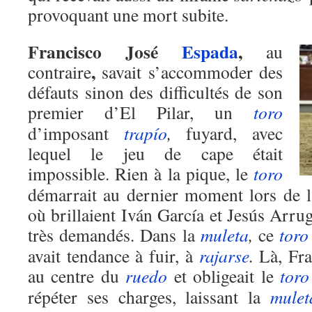
provoquant une mort subite.
Francisco José
Espada
,
au
,
contraire
savait s’accommoder des
défauts sinon des difficultés de son
premier d’El Pilar, un
toro
d’imposant
trapío
,
fuyard, avec
lequel le jeu de cape était
impossible. Rien à la pique, le
toro
démarrait au dernier moment lors de l
où brillaient Iván García et Jesús Arru
très demandés. Dans la
muleta
,
ce
toro
avait tendance à fuir, à
rajarse
.
Là, Fra
au centre du
ruedo
et obligeait le
toro
répéter ses charges, laissant la
mulet