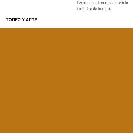
l'extase que l'on rencontre à la
frontière de la mort.
TOREO Y ARTE