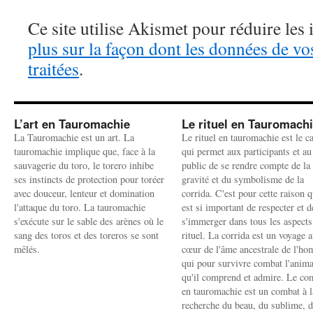
Ce site utilise Akismet pour réduire les 
plus sur la façon dont les données de v
traitées
.
L’art en Tauromachie
Le rituel en Tauromach
La Tauromachie est un art. La
Le rituel en tauromachie est le c
tauromachie implique que, face à la
qui permet aux participants et au
sauvagerie du toro, le torero inhibe
public de se rendre compte de la
ses instincts de protection pour toréer
gravité et du symbolisme de la
avec douceur, lenteur et domination
corrida. C'est pour cette raison q
l'attaque du toro. La tauromachie
est si important de respecter et d
s'exécute sur le sable des arènes où le
s'immerger dans tous les aspects
sang des toros et des toreros se sont
rituel. La corrida est un voyage 
mêlés.
cœur de l'âme ancestrale de l'h
qui pour survivre combat l'anima
qu'il comprend et admire. Le co
en tauromachie est un combat à l
recherche du beau, du sublime, 