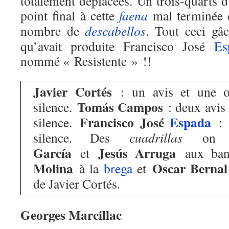
totalement déplacées. Un trois-quarts d
point final à cette
faena
mal terminée c
nombre de
descabellos
. Tout ceci gâc
qu’avait produite Francisco José
Es
nommé « Resistente » !!
Javier Cortés
: un avis et une or
Tomás Campos
silence.
: deux avis e
Francisco José
Espada
silence.
: s
silence. Des
cuadrillas
on r
García
Jesús Arruga
et
aux ban
Molina
Oscar Bernal
à la
brega
et
de Javier Cortés.
Georges Marcillac