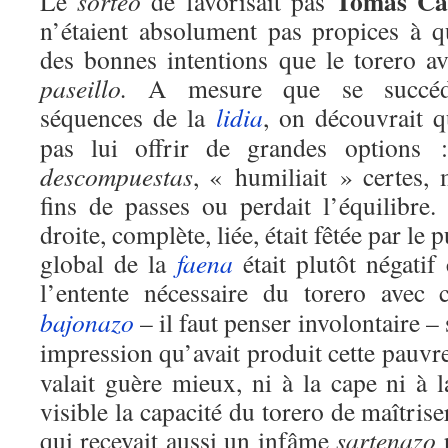
Tomás C
Le
sorteo
de favorisait pas
n’étaient absolument pas propices à 
des bonnes intentions que le torero av
paseillo.
A mesure que se succédai
séquences de la
lidia
, on découvrait q
pas lui offrir de grandes options 
descompuestas
, « humiliait » certes, m
fins de passes ou perdait l’équilibre.
droite, complète, liée, était fêtée par le
global de la
faena
était plutôt négatif
l’entente nécessaire du torero avec
bajonazo
– il faut penser involontaire – 
impression qu’avait produit cette pauvr
valait guère mieux, ni à la cape ni à 
visible la capacité du torero de maîtris
qui recevait aussi un infâme
sartenazo
p