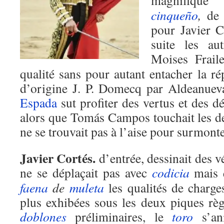
magnifiq
cinqueño
,
de 
pour Javier C
suite les au
Moises Frail
qualité sans pour autant entacher la ré
d’origine J. P. Domecq par Aldeanue
Espada
sut profiter des vertus et des d
alors que Tomás Campos touchait les d
ne se trouvait pas à l’aise pour surmonter
Javier Cortés.
d’entrée, dessinait des 
ne se déplaçait pas avec
codicia
mais q
faena
de
muleta
les qualités de charge
plus exhibées sous les deux piques règ
doblones
préliminaires, le
toro
s’an