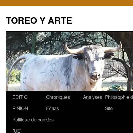
TOREO Y ARTE
Aller
EDIT O
Chroniques
Analyses
Philosophie 
au
PINION
Férias
Site
contenu
Politique de cookies
(UE)