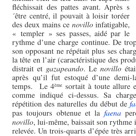
fléchissait des pattes avant. Après s
´être centré, il pouvait à loisir toréer
des deux mains ce
novillo
infatigable,
« templer » ses passes, aidé par le
rythme d’une charge continue. De trop 
son opposant ne répétait plus ses charge
la tête en l’air (caractéristique des pr
distrait et
gazapeando
. Le
novillo
éta
après qu’il fut estoqué d’une demi-
temps. Le 4
sortait à toute allure e
ème
comme indiqué ci-dessus. Sa charge 
répétition des naturelles du début de
f
pas toujours obtenue et la
faena
perd
novillo
, lui-même, baissait son rythme ini
relevée. Un trois-quarts d’épée très arriè