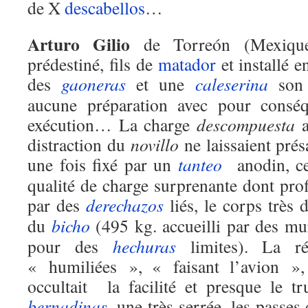
de X
descabellos
…
Arturo Gilio
de Torreón (Mexique)
prédestiné, fils de
matador
et installé e
des
gaoneras
et une
caleserina
son
aucune préparation avec pour conséq
exécution… La charge
descompuesta
a
distraction du
novillo
ne laissaient pré
une fois fixé par un
tanteo
anodin, cel
qualité de charge surprenante dont prof
par des
derechazos
liés, le corps très d
du
bicho
(495 kg. accueilli par des m
pour des
hechuras
limites). La r
« humiliées », « faisant l’avion », 
occultait la facilité et presque le t
bernadinas
, une très serrée, les passes