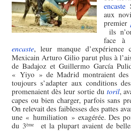
encaste
S
aux novi
premier
ils n’o
face à
encaste
, leur manque d’expérience c
Mexicain Arturo Gilio parut plus à l’
de Badajoz et Guillermo García Puli
« Yiyo » de Madrid montraient des e
toujours s’adapter aux conditions d
promenaient dès leur sortie du
toril
, av
capes ou bien charger, parfois sans pr
On relevait des faiblesses des pattes ava
une « humiliation » exagérée. Des po
du 3
et la plupart avaient de belle
ème