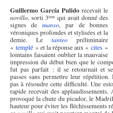
Guillermo García Pulido
recevait le
novillo,
sorti 3
qui avait donné des
ème
signes de
manso
, par de bonnes
véroniques profondes et stylisées et la
demie. Le
tanteo
préliminaire
«
templé
» et la réponse aux «
cites
»
lointains faisaient oublier la mauvaise
impression du début bien que le com
fut pas parfait : il se retournait et s
passes sans permettre leur répétition. 
pas à résoudre cette difficulté. Une est
rapide recevait des applaudissements.
provoqué la chute du picador, le Madril
hauteur pour éviter les fléchissements r