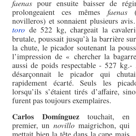
faenas
pour ensuite baisser de rég
prolongeaient ces mêmes
faenas
(d
novilleros) et sonnaient plusieurs avi
toro
de 522 kg, chargeait la cavaler
brutale, poussait jusqu’à la barrière su
la chute, le picador soutenant la pou
l’impression de « chercher la bagarr
aussi de poids respectable - 527 kg.- ,
désarçonnait le picador qui chut
rapidement écarté. Seuls les picado
lorsqu’ils s’étaient tirés d’affaire, si
furent pas toujours exemplaires.
Carlos Domínguez
touchait, en
premier, un
novillo
maigrichon, qui
mettait bien la tête dans la cape mais