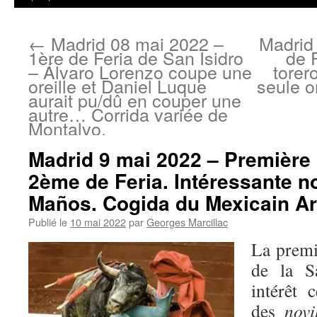
←
Madrid 08 mai 2022 –
Madrid
1ère de Feria de San Isidro
de 
– Álvaro Lorenzo coupe une
torer
oreille et Daniel Luque
seule or
aurait pu/dû en couper une
autre… Corrida variée de
Montalvo.
Madrid 9 mai 2022 – Première 
2ème de Feria. Intéressante n
Maños. Cogida du Mexicain Art
Publié le
10 mai 2022
par
Georges Marcillac
La prem
de la Sa
intérêt 
des
novi