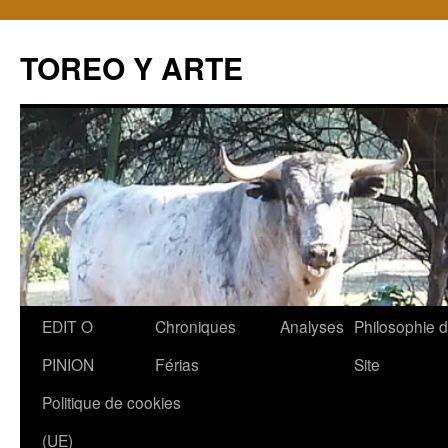
TOREO Y ARTE
Aller
EDIT O
Chroniques
Analyses
Philosophie 
au
PINION
Férias
Site
contenu
Politique de cookies
(UE)