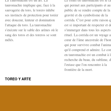
La Tauromachie est un art. La
Le rituel en tauromachie est le c
tauromachie implique que, face à la
qui permet aux participants et au
sauvagerie du toro, le torero inhibe
public de se rendre compte de la
ses instincts de protection pour toréer
gravité et du symbolisme de la
avec douceur, lenteur et domination
corrida. C'est pour cette raison q
l'attaque du toro. La tauromachie
est si important de respecter et d
s'exécute sur le sable des arènes où le
s'immerger dans tous les aspects
sang des toros et des toreros se sont
rituel. La corrida est un voyage 
mêlés.
cœur de l'âme ancestrale de l'h
qui pour survivre combat l'anima
qu'il comprend et admire. Le co
en tauromachie est un combat à l
recherche du beau, du sublime, 
l'extase que l'on rencontre à la
frontière de la mort.
TOREO Y ARTE