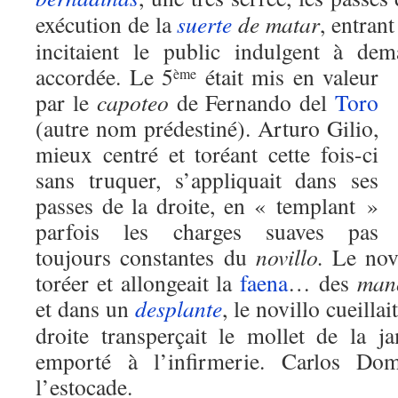
exécution de la
suerte
de matar
, entran
incitaient le public indulgent à de
accordée.
Le 5
était mis en valeur
ème
par le
capoteo
de Fernando del
Toro
(autre nom prédestiné). Arturo Gilio,
mieux centré et toréant cette fois-ci
sans truquer, s’appliquait dans ses
passes de la droite, en « templant »
parfois les charges suaves pas
toujours constantes du
novillo.
Le novi
toréer et allongeait la
faena
… des
mano
et dans un
desplante
, le novillo cueilla
droite transperçait le mollet de la j
emporté à l’infirmerie. Carlos Dom
l’estocade.