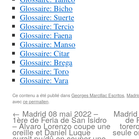
Glossaire: Bicho
Glossaire: Suerte
Glossaire: Tercio
Glossaire: Faena
Glossaire: Manso
Glossaire: Citar
Glossaire: Brega
Glossaire: Toro
Glossaire: Vara
Ce contenu a été publié dans
Georges Marcillac Escritos
,
Madri
avec
ce permalien
.
←
Madrid 08 mai 2022 –
Madrid
1ère de Feria de San Isidro
de 
– Álvaro Lorenzo coupe une
torer
oreille et Daniel Luque
seule or
aurait pu/dû en couper une