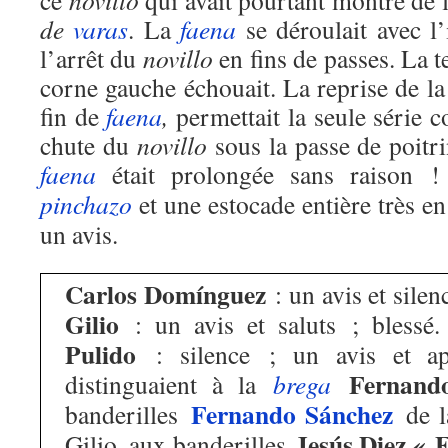
ce
novillo
qui avait pourtant montré de l
de
varas
. La
faena
se déroulait avec l’
l’arrêt du
novillo
en fins de passes. La t
corne gauche échouait. La reprise de la 
fin de
faena
,
permettait la seule série 
chute du
novillo
sous la passe de poitri
faena
était prolongée sans raison 
pinchazo
et une estocade entière très e
un avis.
Carlos Domínguez
: un avis et sile
Gilio
: un avis et saluts ; blessé
Pulido
: silence ; un avis et ap
Fernand
distinguaient à la
brega
Fernando Sánchez
banderilles
de 
Jesús Diez « F
Gilio, aux banderilles