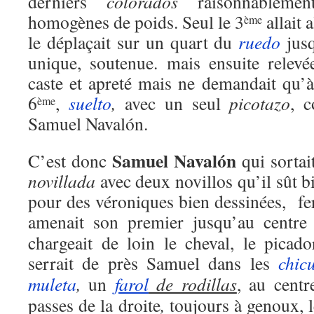
derniers
colorados
raisonnableme
homogènes de poids. Seul le 3
allait 
ème
le déplaçait sur un quart du
ruedo
jus
unique, soutenue. mais ensuite relevé
caste et apreté mais ne demandait qu’
6
,
suelto
,
avec un seul
picotazo
, c
ème
Samuel Navalón.
Samuel Navalón
C’est donc
qui sortai
novillada
avec deux novillos qu’il sût bi
pour des véroniques bien dessinées, fe
amenait son premier jusqu’au centr
chargeait de loin le cheval, le picado
serrait de près Samuel dans les
chic
muleta
,
un
farol
de rodillas
,
au centre
passes de la droite
,
toujours à genoux, 