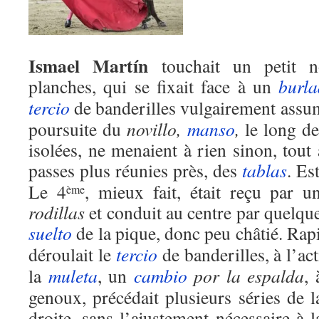
Ismael Martín
touchait un petit no
planches, qui se fixait face à un
burla
tercio
de banderilles vulgairement assum
poursuite du
novillo,
manso
,
le long de
isolées, ne menaient à rien sinon, tout 
passes plus réunies près, des
tablas
. Es
Le 4
, mieux fait, était reçu par 
ème
rodillas
et conduit au centre par quelque
suelto
de la pique, donc peu châtié. Rapi
déroulait le
tercio
de banderilles, à l’ac
la
muleta
, un
cambio
por la espalda
, 
genoux, précédait plusieurs séries de l
droite, sans l’ajustement nécessaire à l