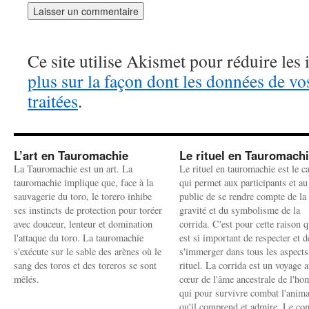
Ce site utilise Akismet pour réduire les 
plus sur la façon dont les données de v
traitées
.
L’art en Tauromachie
Le rituel en Tauromach
La Tauromachie est un art. La
Le rituel en tauromachie est le c
tauromachie implique que, face à la
qui permet aux participants et au
sauvagerie du toro, le torero inhibe
public de se rendre compte de la
ses instincts de protection pour toréer
gravité et du symbolisme de la
avec douceur, lenteur et domination
corrida. C'est pour cette raison q
l'attaque du toro. La tauromachie
est si important de respecter et d
s'exécute sur le sable des arènes où le
s'immerger dans tous les aspects
sang des toros et des toreros se sont
rituel. La corrida est un voyage 
mêlés.
cœur de l'âme ancestrale de l'h
qui pour survivre combat l'anima
qu'il comprend et admire. Le co