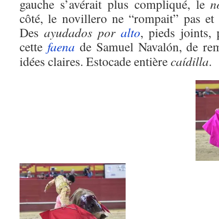
gauche s’avérait plus compliqué, le
n
côté, le novillero ne “rompait” pas et
Des
ayudados por
alto
, pieds joints,
cette
faena
de Samuel Navalón, de rem
idées claires. Estocade entière
caídilla
.