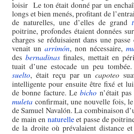
loisir Le ton était donné par un ench
longs et bien menés, profitant de l’entr
de naturelles, une d’elles de grand
poitrine, profondes étaient données su
charges se réduisaient dans une passe c
venait un
arrimón
, non nécessaire,
mu
des
bernadinas
finales, mettait en pé
tuait d’une estocade un peu tombée.
suelto
, était reçu par un
capoteo
sua
intelligente pour ensuite être fixé et l
de bonne facture. Le
bicho
n’était p
muleta
confirmait, une nouvelle fois, le
de Samuel Navalón. La combinaison d
de main en
naturelle
et passe de poitrin
de la droite où prévalaient distance e