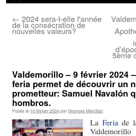
←
2024 sera-t-elle l'année
Valdemo
de la consécration de
nouvelles valeurs?
Apoth
d’épo
5ème d
Valdemorillo – 9 février 2024 
feria permet de découvrir un n
prometteur: Samuel Navalón qu
hombros.
Publié le
10 février 2024
par
Georges Marcillac
La
Feria
de l
Valdemorill