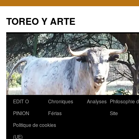
TOREO Y ARTE
Aller
EDIT O
Chroniques
Analyses
Philosophie 
au
PINION
Férias
Site
contenu
Politique de cookies
(UE)