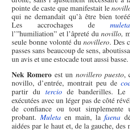
pointe de caste que manifestait le
novill
qui ne demandait qu’à être bien toréé
Les accrochages de
muleta
l’”humiliation” et l’âpreté du
novillo,
m
seule bonne volonté du
novillero
. Des c
passes sans beaucoup de sens, aboutissa
un avis et une estocade tout aussi basse.
Nek Romero
est un
novillero
puesto
, 
novillo, d’entrée, montrait peu de
co
partir du
tercio
de banderilles. L
exécutées avec un léger pas de côté rév
de confiance ou tout simplemente 
probant.
Muleta
en main, la
faena
dé
aidées par le haut et, de la gauche, des