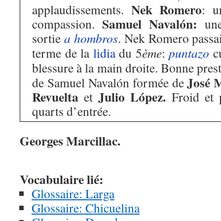
Nek Romero
applaudissements.
: u
Samuel Navalón:
compassion.
une
sortie
a hombros
. Nek Romero passait
terme de la
lidia
du 5
ème
:
puntazo
cu
blessure à la main droite. Bonne pres
José 
de Samuel Navalón formée de
Revuelta
Julio López.
et
Froid et p
quarts d’entrée.
Georges Marcillac.
Vocabulaire lié:
Glossaire: Larga
Glossaire: Chicuelina