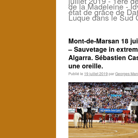
juillet 2019 - 1ère d
de la Madeleine - Idy
état de grâce de Da
Luque dans le Sud 
Mont-de-Marsan 18 jui
– Sauvetage in extrem
Algarra. Sébastien Ca
une oreille.
Publié le
19 juillet 2019
par
Georges Marc