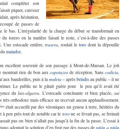
ulait compléter son
 faisait piquer, caresser
idait, après hésitation,
recoupé de passes de
r le bas. L’irrégularité de la charge du début se transformait en
 du torero en la matière faisait le reste, c’est-à-dire des passes
êt. Une estocade entière,
trasera
, roulait le
toro
dont la dépouille
du
matador
.
un excellent souvenir de son passage à Mont-de-Marsan. Le joli
e montrait rien de bon aux
capotazos
de réception. Sans
codicia
,
’aux banderilles, puis à la
muleta
– après
brindis
au public – il ne
rimer. Le public ne le gâtait guère pour le peu qu’il avait été
digence du
luis-algarra
. L’estocade concluante et bien placée,
sui
pas très orthodoxe mais efficace ne recevait aucun applaudissement.
était accueilli par des véroniques un genou à terre, héritées du
ème
 à peu près tout de notable car le
toro
ne se livrait pas, se freinait
passait pas ou bien n’allait pas jusqu’à la fin de la passe. L’essai à
tano adoptait la solution d’en finir par des passes de
pitón
a
pitón