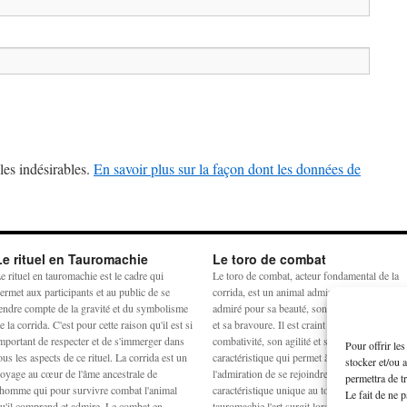
les indésirables.
En savoir plus sur la façon dont les données de
Le rituel en Tauromachie
Le toro de combat
e rituel en tauromachie est le cadre qui
Le toro de combat, acteur fondamental de la
ermet aux participants et au public de se
corrida, est un animal admiré et craint. Il est
endre compte de la gravité et du symbolisme
admiré pour sa beauté, son harmonie physiq
e la corrida. C'est pour cette raison qu'il est si
et sa bravoure. Il est craint pour sa
mportant de respecter et de s'immerger dans
combativité, son agilité et sa force. La
Pour offrir le
ous les aspects de ce rituel. La corrida est un
caractéristique qui permet à la crainte et à
stocker et/ou 
oyage au cœur de l'âme ancestrale de
l'admiration de se rejoindre est la noblesse,
permettra de t
'homme qui pour survivre combat l'animal
caractéristique unique au toro de combat. En
Le fait de ne 
u'il comprend et admire. Le combat en
tauromachie l'art surgit lorsqu'un équilibre