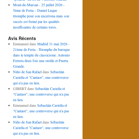
Mont-de-Marsan - 25 juillet 2026 -
5ème de Feria – Daniel Luque
triomphe pour son encerrona mais son
succès est freiné par les qualités
insuffisantes de certains toros.
Avis Récents
Emmanuel
dans
Madrid 31 mai 2026 -
21ème de Feria - Triomphe du baroque
dans le temple du classicisme. Antonio
Ferrera deux fois une oreille et Puerta
Grande.
Niño de San Rafael
dans
Sebastián
Castella et "Cantaor", une controverse
qui n'a pas eu lieu.
GIBERT
dans
Sebastián Castella et
"Cantaor", une controverse qui n'a pas
eu lieu.
Emmanuel
dans
Sebastián Castella et
"Cantaor", une controverse qui n'a pas
eu lieu.
Niño de San Rafael
dans
Sebastián
Castella et "Cantaor", une controverse
qui n'a pas eu lieu.