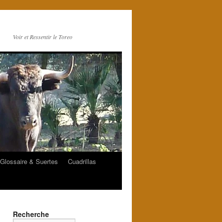
Voir et Ressentir le Toreo
Glossaire & Suertes
Cuadrillas
Recherche