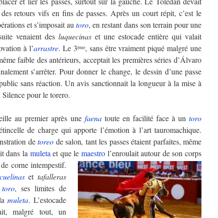
lacer et lier les passes, surtout sur la gauche. Le Tolédan devait
 des retours vifs en fins de passes. Après un court répit, c’est le
pérations et s’imposait au
toro
, en restant dans son terrain pour une
suite venaient des
luquecinas
et une estocade entière qui valait
ovation à l’
arrastre
. Le 3
, sans être vraiment piqué malgré une
ème
ême faible des antérieurs, acceptait les premières séries d’Álvaro
inalement s’arrêter. Pour donner le change, le dessin d’une passe
 public sans réaction. Un avis sanctionnait la longueur à la mise à
. Silence pour le torero.
eille au premier après une
faena
toute en facilité face à un
toro
étincelle de charge qui apporte l’émotion à l’art tauromachique.
nstration de
toreo
de salon
,
tant les passes étaient parfaites, même
it dans la
muleta
et que le
maestro
l’enroulait autour de son corps
 de corne intempestif.
cuelinas
et
tafalleras
u
toro
, ses limites de
 la
muleta
. L’estocade
ait, malgré tout, un