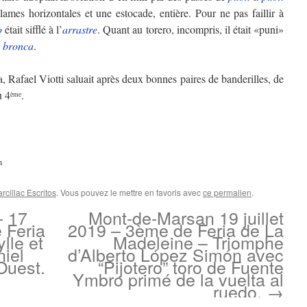
ames horizontales et une estocade, entière. Pour ne pas faillir à
o
était sifflé à l’
arrastre
. Quant au torero, incompris, il était «puni»
e
bronca
.
, Rafael Viotti saluait après deux bonnes paires de banderilles, de
u 4
.
ème
m
cillac Escritos
. Vous pouvez le mettre en favoris avec
ce permalien
.
- 17
Mont-de-Marsan 19 juillet
e Feria
2019 – 3ème de Feria de La
lle et
Madeleine – Triomphe
niel
d’Alberto López Simón avec
Ouest.
“Pijotero” toro de Fuente
Ymbro primé de la vuelta al
ruedo.
→