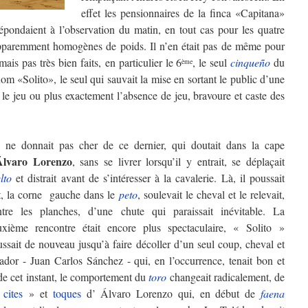
effet les pensionnaires de la finca «Capitana»
épondaient à l’observation du matin, en tout cas pour les quatre
pparemment homogènes de poids. Il n’en était pas de même pour
mais pas très bien faits, en particulier le 6
, le seul
cinqueño
du
ème
nom «Solito», le seul qui sauvait la mise en sortant le public d’une
le jeu ou plus exactement l’absence de jeu, bravoure et caste des
 ne donnait pas cher de ce dernier, qui doutait dans la cape
Álvaro Lorenzo
, sans se livrer lorsqu’il y entrait, se déplaçait
lto
et distrait avant de s’intéresser à la cavalerie. Là, il poussait
t, la corne gauche dans le
peto
, soulevait le cheval et le relevait,
ntre les planches, d’une chute qui paraissait inévitable. La
uxième rencontre était encore plus spectaculaire, « Solito »
ssait de nouveau jusqu’à faire décoller d’un seul coup, cheval et
ador - Juan Carlos Sánchez - qui, en l’occurrence, tenait bon et
 de cet instant, le comportement du
toro
changeait radicalement, de
«
cites
» et
toques
d’ Álvaro Lorenzo qui, en début de
faena