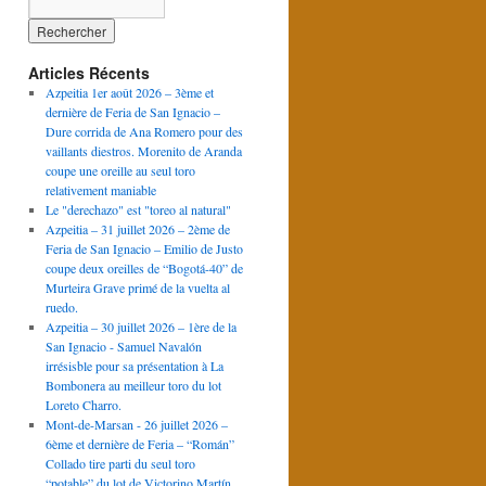
Articles Récents
Azpeitia 1er août 2026 – 3ème et
dernière de Feria de San Ignacio –
Dure corrida de Ana Romero pour des
vaillants diestros. Morenito de Aranda
coupe une oreille au seul toro
relativement maniable
Le "derechazo" est "toreo al natural"
Azpeitia – 31 juillet 2026 – 2ème de
Feria de San Ignacio – Emilio de Justo
coupe deux oreilles de “Bogotá-40” de
Murteira Grave primé de la vuelta al
ruedo.
Azpeitia – 30 juillet 2026 – 1ère de la
San Ignacio - Samuel Navalón
irrésisble pour sa présentation à La
Bombonera au meilleur toro du lot
Loreto Charro.
Mont-de-Marsan - 26 juillet 2026 –
6ème et dernière de Feria – “Román”
Collado tire parti du seul toro
“potable” du lot de Victorino Martín.