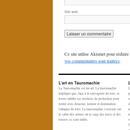
Site web
Ce site utilise Akismet pour réduire 
vos commentaires sont traitées
.
L’art en Tauromachie
La Tauromachie est un art. La tauromachie
L
implique que, face à la sauvagerie du toro, le
p
torero inhibe ses instincts de protection pour
r
toréer avec douceur, lenteur et domination
d
l'attaque du toro. La tauromachie s'exécute sur
i
le sable des arènes où le sang des toros et des
t
toreros se sont mêlés.
v
l
q