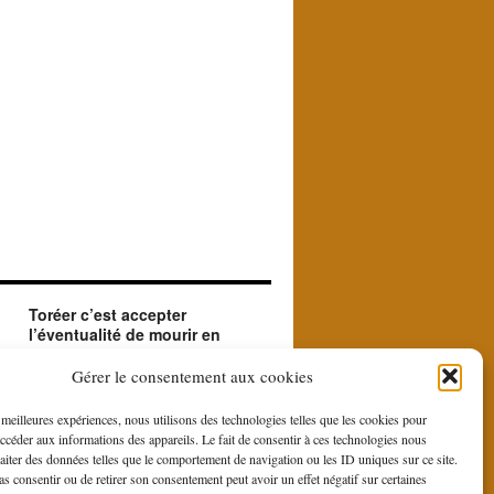
Toréer c’est accepter
l’éventualité de mourir en
créant le beau.
ue
Le matador accepte en toréant l'éventualité de
Gérer le consentement aux cookies
sa mort. Il le fait car il est à la recherche du
beau et du sublime que le contraste entre la
s meilleures expériences, nous utilisons des technologies telles que les cookies pour
force et la bravoure du toro et la douce
accéder aux informations des appareils. Le fait de consentir à ces technologies nous
gestuelle du toreo, fait naître du rituel de la
raiter des données telles que le comportement de navigation ou les ID uniques sur ce site.
corrida.
pas consentir ou de retirer son consentement peut avoir un effet négatif sur certaines