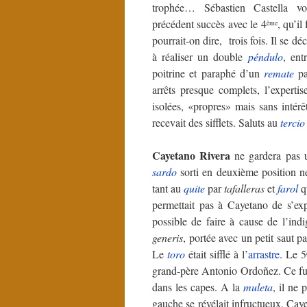
trophée… Sébastien Castella vo
précédent succès avec le 4
, qu’il
ème
pourrait-on dire, trois fois. Il se déc
à réaliser un double
péndulo
, ent
poitrine et paraphé d’un
remate
pa
arrêts presque complets, l’expertise
isolées, «propres» mais sans intér
recevait des sifflets. Saluts au
tercio
Cayetano Rivera
ne gardera pas 
sardo
sorti en deuxième position n
tant au
quite
par
tafalleras
et
farol
qu
permettait pas à Cayetano de s’exp
possible de faire à cause de l’in
generis
, portée avec un petit saut 
Le
toro
était sifflé à l’
arrastre
. Le 5
grand-père Antonio Ordoñez. Ce fut
dans les capes. A la
muleta
, il ne 
gauche se révélait infructueux. Caye