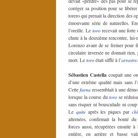
devait «perdre» des pas pour se rep
corriger sa position pour se libérer
torero qui prenait la direction des o
émouvante série de naturelles. En
l’oreille. Le
toro
recevait une forte 
chute à la deuxième rencontre, lui-m
Lorenzo avant de se freiner pour f
circulaire inversée ne donnait rien,
mort. Le
toro
était sifflé à l’
arrastre
Sébastien Castella
coupait une or
d’une extrême qualité mais sans l’
Cette
faena
ressemblait à une démo
lorsque la course du
toro
se réduisa
sans risquer ni bousculade ni coup
Le
quite
après les piques par
chi
alternées, confirmait la bonté d
forces aussi, récupérées ensuite à
entière, en arrière et basse val