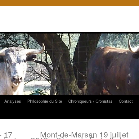
Analyses
Philosophie du Site
Chroniqueurs / Cronistas
Contact
- 17
Mont-de-Marsan 19 juillet