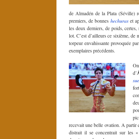
de Almadén de la Plata (Séville) r
premiers, de bonnes
hechuras
et a
les deux derniers, de poids, certes, 
lot. C’est d’ailleurs ce sixième, de 
torpeur envahissante provoquée par 
exemplaires précédents.
On
d’
sue
for
co
de
pou
pic
recevait une belle ovation. A partir
distrait il se concentrait sur les 