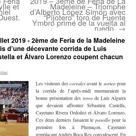
e Feria
2019 – 3ème de Feria de La
lle et
Madeleine – Triomphe
niel
d’Alberto López Simón avec
Ouest.
“Pijotero” toro de Fuente
Ymbro primé de la vuelta al
ruedo.
→
llet 2019 - 2ème de Feria de la Madeleine
is d’une décevante corrida de Luis
stella et Álvaro Lorenzo coupent chacun
illac
Les visiteurs des
corrales
avant le
sorteo
pour
la corrida de l’après-midi murmuraient la
bonne présentation des
toros
de Luis Algarra
que devaient affronter Sébastien Castella,
Cayetano Rivera Ordoñez et Álvaro Lorenzo.
Ces deux derniers faisaient le
paseillo
pour la
première fois à Plumaçon, Cayetano
remplaçant Andrés Roca Rey convalescent. En