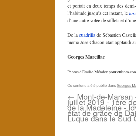
et portait en deux temps des demi-l
l’habitude jusqu’à cet instant, le
tor
d’une autre volée de sifflets et d’un
De la
cuadrilla
de Sébastien Castella
même José Chacón était applaudi a
Georges Marcillac
Photos d'Emilio Méndez pour cultoro.co
Ce contenu a été publié dans
Georges Mar
←
Mont-de-Marsan 
juillet 2019 - 1ère d
de la Madeleine - Idy
état de grâce de Da
Luque dans le Sud 