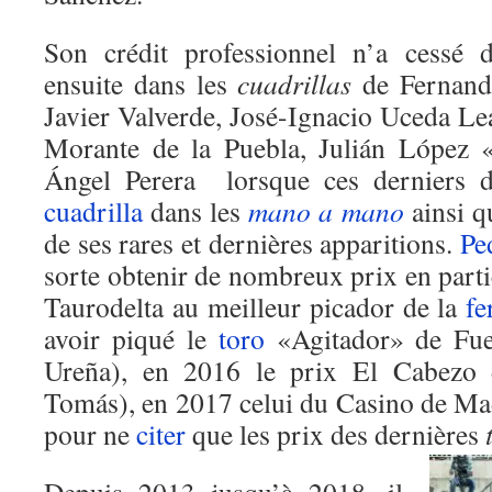
Son crédit professionnel n’a cessé d
ensuite dans les
cuadrillas
de Fernan
Javier Valverde, José-Ignacio Uceda Le
Morante de la Puebla, Julián López 
Ángel Perera lorsque ces derniers d
cuadrilla
dans les
mano a mano
ainsi 
de ses rares et dernières apparitions.
Pe
sorte obtenir de nombreux prix en parti
Taurodelta au meilleur picador de la
fe
avoir piqué le
toro
«Agitador» de Fue
Ureña), en 2016 le prix El Cabezo 
Tomás), en 2017 celui du Casino de Ma
pour ne
citer
que les prix des dernières