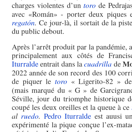
charges violentes d’un
toro
de Pedrajas
avec «Román» - porter deux piques et
regatón
.
Ce jour-là, il sortait de la pis
du public debout.
Après l’arrêt produit par la pandémie, 
principalement aux côtés de Franc
Mo
Iturralde
entrait dans la
cuadrilla
de
2022 année de son record des 100 corr
de piquer le
toro
« Ligerito-82 » d
(mais marqué du « G » de Garcigrand
Séville, jour du triomphe historique 
coupé les deux oreilles et la queue à ce
al
ruedo
.
Pedro Iturralde
est auusi un
expérimenté la pique conçue l’ex-mata