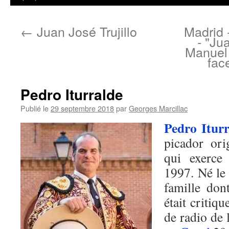
←
Juan José Trujillo
Madrid 
- "Ju
Manuel 
fac
Pedro Iturralde
Publié le
29 septembre 2018
par
Georges Marcillac
Pedro Itur
picador ori
qui exerce
1997. Né le
famille don
était critiq
de radio de 