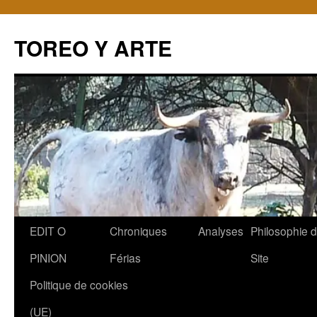
TOREO Y ARTE
Aller
EDIT O
Chroniques
Analyses
Philosophie 
au
PINION
Férias
Site
contenu
Politique de cookies
(UE)