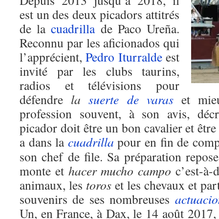
Depuis 2013 jusqu’à 2018, il
est un des deux picadors attitrés
de la
cuadrilla
de Paco Ureña.
Reconnu par les aficionados qui
l’apprécient,
Pedro Iturralde
est
invité par les clubs taurins,
radios et télévisions pour
défendre
la
suerte de varas
et mie
profession souvent, à son avis, déc
picador doit être un bon cavalier et être
a dans la
cuadrilla
pour en fin de compt
son chef de file. Sa préparation repose
monte et
hacer mucho campo
c’est-à-d
animaux, les
toros
et les chevaux et par
souvenirs de ses nombreuses
actuacio
Un, en France, à Dax, le 14 août 2017, 