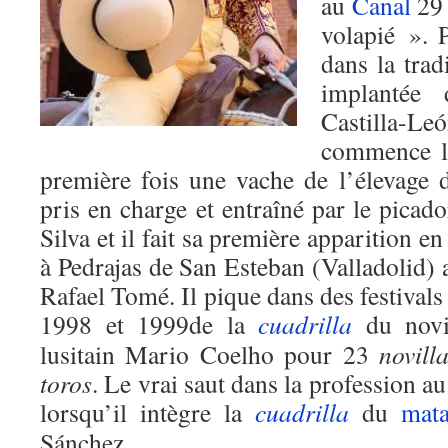
au
Canal
29 
volapié ». 
dans la trad
implantée 
Castilla-L
commence lo
première fois une vache de l’élevage d
pris en charge et entraîné par le picad
Silva et il fait sa première apparition e
à Pedrajas de San Esteban (Valladolid) 
Rafael Tomé. Il pique dans des festivals 
1998 et 1999de la
cuadrilla
du novi
lusitain Mario Coelho pour 23
novill
toros
. Le vrai saut dans la profession au
lorsqu’il intègre la
cuadrilla
du
mat
Sánchez.