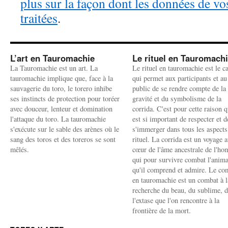
plus sur la façon dont les données de v
traitées
.
L’art en Tauromachie
Le rituel en Tauromach
La Tauromachie est un art. La
Le rituel en tauromachie est le c
tauromachie implique que, face à la
qui permet aux participants et au
sauvagerie du toro, le torero inhibe
public de se rendre compte de la
ses instincts de protection pour toréer
gravité et du symbolisme de la
avec douceur, lenteur et domination
corrida. C'est pour cette raison q
l'attaque du toro. La tauromachie
est si important de respecter et d
s'exécute sur le sable des arènes où le
s'immerger dans tous les aspects
sang des toros et des toreros se sont
rituel. La corrida est un voyage 
mêlés.
cœur de l'âme ancestrale de l'h
qui pour survivre combat l'anima
qu'il comprend et admire. Le co
en tauromachie est un combat à l
recherche du beau, du sublime, 
l'extase que l'on rencontre à la
frontière de la mort.