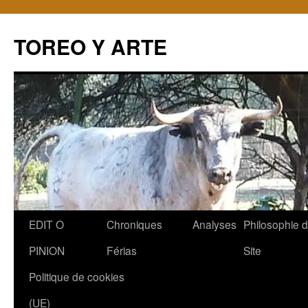
TOREO Y ARTE
Aller
EDIT O
Chroniques
Analyses
Philosophie 
au
PINION
Férias
Site
contenu
Politique de cookies
(UE)