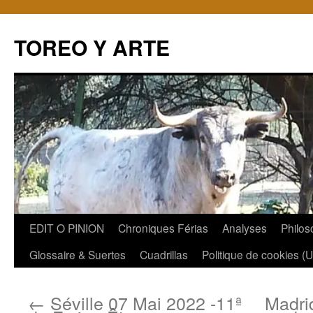
TOREO Y ARTE
Aller
EDIT O PINION
Chroniques Férias
Analyses
Philos
au
Glossaire & Suertes
Cuadrillas
Politique de cookies (
contenu
←
Séville 07 Mai 2022 -11ª
Madri