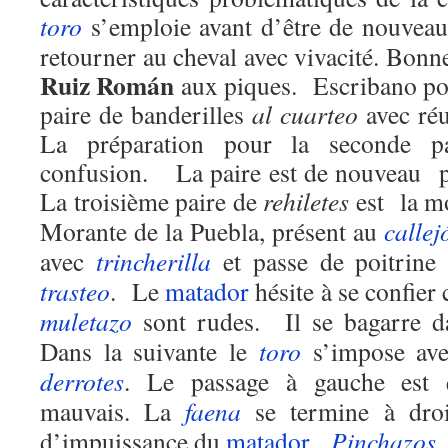
toro
s’emploie avant d’être de nouveau 
retourner au cheval avec vivacité. Bonn
Ruiz Román
aux piques. Escribano po
paire de banderilles
al cuarteo
avec réu
La préparation pour la seconde pa
confusion. La paire est de nouveau p
La troisième paire de
rehiletes
est la m
Morante de la Puebla, présent au
callej
avec
trincherilla
et passe de poitrine
trasteo
. Le
matador
hésite à se confier 
muletazo
sont rudes. Il se bagarre da
Dans la suivante le
toro
s’impose avec
derrotes
. Le passage à gauche est 
mauvais. La
faena
se termine à droi
d’impuissance du
matador
.
Pinchazos
,