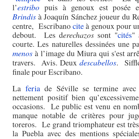
l’
estribo
puis à genoux est posée
Brindis
à Joaquín Sánchez joueur du Re
centre, Escribano
cite
à genoux pour un
debout. Les d
erechazos
sont "
cités
" 
courte. Les naturelles dessinées une
menos
à l’image du Miura qui s'est arr
travers. Avis. Deux
descabellos
. Siff
finale pour Escribano.
La
feria
de Séville se termine avec u
nettement positif bien qu’excessivem
occasions. Le public est venu en nom
manque notable de critères pour juge
toreros. Le grand triomphateur est trè
la Puebla avec des mentions spécial