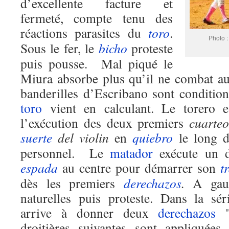
d’excellente facture et
fermeté, compte tenu des
réactions parasites du
toro
.
Photo 
Sous le fer, le
bicho
proteste
puis pousse. Mal piqué le
Miura absorbe plus qu’il ne combat a
banderilles d’Escribano sont condition
toro
vient en calculant. Le torero e
l’exécution des deux premiers
cuarteo
suerte
del violin
en
quiebro
le long d
personnel. Le
matador
exécute un 
espada
au centre pour démarrer son
t
dès les premiers
derechazos
.
A gauch
naturelles puis proteste. Dans la sé
arrive à donner deux
derechazos
droitières suivantes sont appliquées