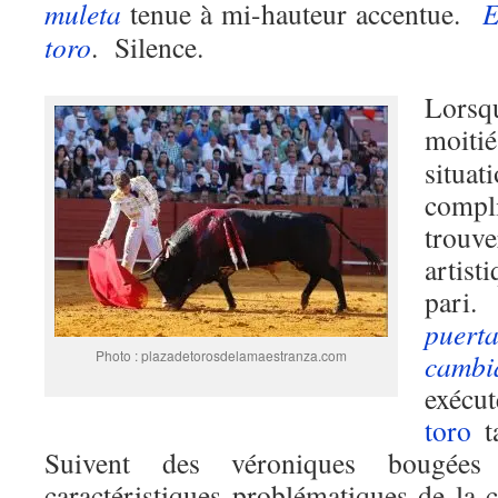
muleta
tenue à mi-hauteur accentue.
E
toro
. Silence.
Lorsq
moiti
situ
compl
trou
artist
pari.
puert
Photo : plazadetorosdelamaestranza.com
cambi
exécut
toro
ta
Suivent des véroniques bougée
caractéristiques problématiques de la 