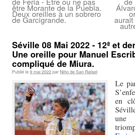
de Feria - Être ou ne pas
de 
être Morante de la Puebla.
Álvar
Deux oreilles à un sobrero
o
de Garcigrande.
aurai
autr
Séville 08 Mai 2022 - 12ª et der
Une oreille pour Manuel Escrib
compliqué de Miura.
Publié le
9 mai 2022
par
Niño de San Rafael
Le par
S’enf
en cl
Sévill
une 
triomp