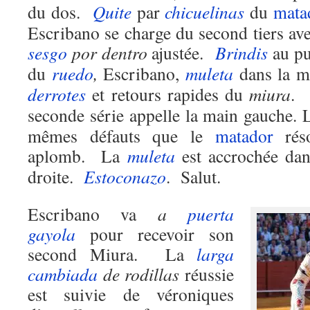
du dos.
Quite
par
chicuelinas
du
mata
Escribano se charge du second tiers av
sesgo
por dentro
ajustée.
Brindis
au pu
du
ruedo
,
Escribano,
muleta
dans la ma
derrotes
et retours rapides du
miura
.
seconde série appelle la main gauche.
mêmes défauts que le
matador
réso
aplomb. La
muleta
est accrochée dan
droite.
Estoconazo
. Salut.
Escribano va
a
puerta
gayola
pour recevoir son
second Miura. La
larga
cambiada
de rodillas
réussie
est suivie de véroniques