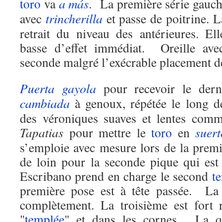
toro
va
a más
. La première série gauc
avec
trincherilla
et passe de poitrine. L
retrait du niveau des antérieures. El
basse d’effet immédiat. Oreille avec
seconde malgré l’exécrable placement de
Puerta gayola
pour recevoir le der
cambiada
à genoux, répétée le long 
des véroniques suaves et lentes com
Tapatias
pour mettre le
toro
en
suert
s’emploie avec mesure lors de la premi
de loin pour la seconde pique qui est
Escribano prend en charge le second
te
première pose est à tête passée. La
complètement. La troisième est fort 
"
templée
" et dans les cornes. La 