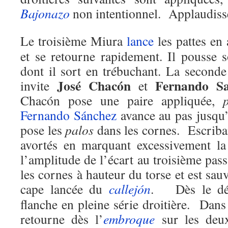
Bajonazo
non intentionnel. Applaudiss
Le troisième Miura
lance
les pattes en 
et se retourne rapidement. Il pousse 
dont il sort en trébuchant. La second
José Chacón
Fernando Sa
invite
et
Chacón pose une paire appliquée,
Fernando Sánchez
avance au pas jusqu’
pose les
palos
dans les cornes. Escriba
avortés en marquant excessivement la
l’amplitude de l’écart au troisième pass
les cornes à hauteur du torse et est sau
cape lancée du
callejón
. Dès le d
flanche en pleine série droitière. Dans 
retourne dès l’
embroque
sur les deux