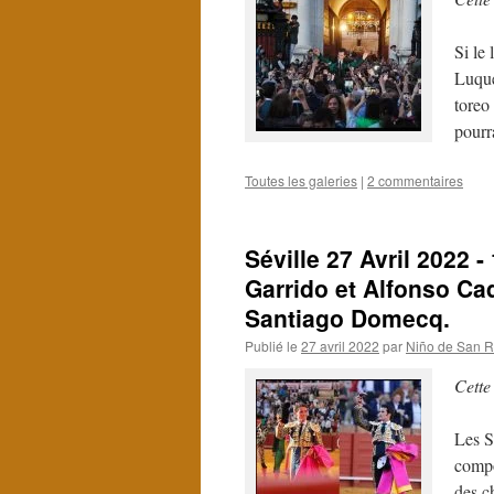
Si le
Luque
toreo
pourr
Toutes les galeries
|
2 commentaires
Séville 27 Avril 2022 -
Garrido et Alfonso Cad
Santiago Domecq.
Publié le
27 avril 2022
par
Niño de San R
Cette
Les S
compo
des c