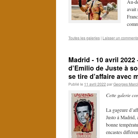
Au-del
avait
Franc
comm
Toutes les galeries
|
Laisser un commenta
Madrid - 10 avril 2022 
d’Emilio de Juste à so
se tire d’affaire avec m
Publié le
11 avril 2022
par
Georges Marci
Cette galerie co
La gageure d’affr
Justo á Madrid,
bonne températur
encastes différe