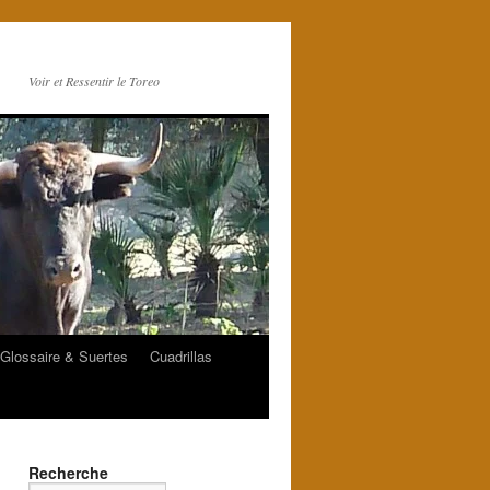
Voir et Ressentir le Toreo
Glossaire & Suertes
Cuadrillas
Recherche