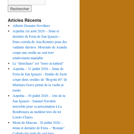
Articles Récents
Alberto Donaire Novillero
Azpeitia 1er août 2026 – 3ème et
dernière de Feria de San Ignacio –
Dure corrida de Ana Romero pour des
vaillants diestros. Morenito de Aranda
coupe une oreille au seul toro
relativement maniable
Le "derechazo" est "toreo al natural"
Azpeitia – 31 juillet 2026 – 2ème de
Feria de San Ignacio – Emilio de Justo
coupe deux oreilles de “Bogotá-40” de
Murteira Grave primé de la vuelta al
ruedo.
Azpeitia – 30 juillet 2026 – 1ère de la
San Ignacio - Samuel Navalón
irrésisble pour sa présentation à La
Bombonera au meilleur toro du lot
Loreto Charro.
Mont-de-Marsan - 26 juillet 2026 –
6ème et dernière de Feria – “Román”
Collado tire parti du seul toro