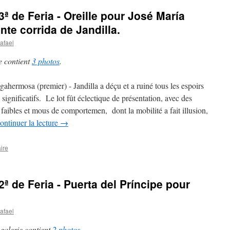
 3ª de Feria - Oreille pour José María
te corrida de Jandilla.
afael
e contient
3 photos
.
gahermosa (premier) - Jandilla a déçu et a ruiné tous les espoirs
ignificatifs. Le lot fût éclectique de présentation, avec des
faibles et mous de comportemen, dont la mobilité a fait illusion,
ontinuer la lecture
→
ire
 2ª de Feria - Puerta del Príncipe pour
afael
 galerie contient
2 photos
.