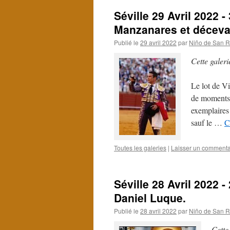
Séville 29 Avril 2022 -
Manzanares et décevan
Publié le
29 avril 2022
par
Niño de San R
Cette galeri
Le lot de Vi
de moments s
exemplaires 
sauf le …
C
Toutes les galeries
|
Laisser un commenta
Séville 28 Avril 2022 -
Daniel Luque.
Publié le
28 avril 2022
par
Niño de San R
Cette