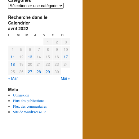
Catégories
Catégories
Recherche dans le
Calendrier
avril 2022
L
M
M
J
V
S
D
1
2
3
4
5
6
7
8
9
10
11
12
13
14
15
16
17
18
19
20
21
22
23
24
25
26
27
28
29
30
« Mar
Mai »
Méta
Connexion
Flux des publications
Flux des commentaires
Site de WordPress-FR