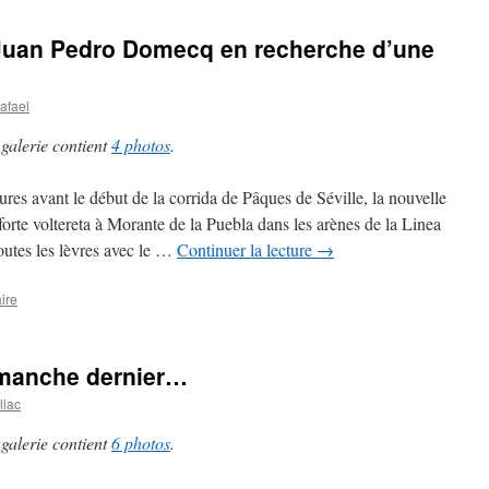
. Juan Pedro Domecq en recherche d’une
afael
 galerie contient
4 photos
.
ures avant le début de la corrida de Pâques de Séville, la nouvelle
 forte voltereta à Morante de la Puebla dans les arènes de la Linea
outes les lèvres avec le …
Continuer la lecture
→
ire
imanche dernier…
llac
 galerie contient
6 photos
.