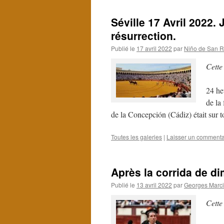
Séville 17 Avril 2022
résurrection.
Publié le
17 avril 2022
par
Niño de San R
Cette
24 he
de la
de la Concepción (Cádiz) était sur t
Toutes les galeries
|
Laisser un commenta
Après la corrida de d
Publié le
13 avril 2022
par
Georges Marci
Cette