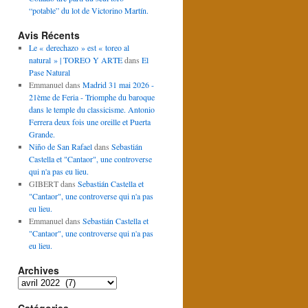
“potable” du lot de Victorino Martín.
Avis Récents
Le « derechazo » est « toreo al
natural » | TOREO Y ARTE
dans
El
Pase Natural
Emmanuel
dans
Madrid 31 mai 2026 -
21ème de Feria - Triomphe du baroque
dans le temple du classicisme. Antonio
Ferrera deux fois une oreille et Puerta
Grande.
Niño de San Rafael
dans
Sebastián
Castella et "Cantaor", une controverse
qui n'a pas eu lieu.
GIBERT
dans
Sebastián Castella et
"Cantaor", une controverse qui n'a pas
eu lieu.
Emmanuel
dans
Sebastián Castella et
"Cantaor", une controverse qui n'a pas
eu lieu.
Archives
Archives