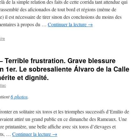
à de la simple relation des faits de cette corrida tant attendue qui
 rassemblé des aficionados de tout bord et régions (même de
e) il est nécessaire de tirer sinon des conclusions du moins des
entaires à propos du …
Continuer la lecture
→
ire
– Terrible frustration. Grave blessure
n 1er. Le sobresaliente Álvaro de la Calle
érite et dignité.
llac
ntient
6 photos
.
onter en solitaire six toros et les triomphes successifs d’Emilio de
 avaient attiré un grand public en ce dimanche des Rameaux. Une
e printanière, une belle affiche avec six toros d’élevages et
nts, …
Continuer la lecture
→