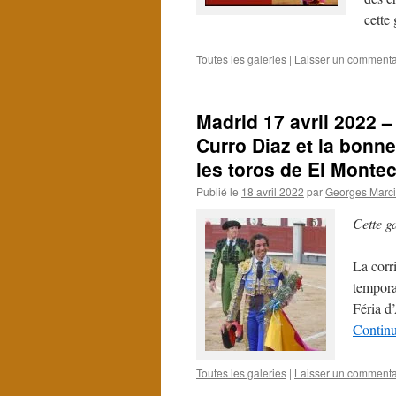
cette
Toutes les galeries
|
Laisser un commenta
Madrid 17 avril 2022 
Curro Diaz et la bonn
les toros de El Monteci
Publié le
18 avril 2022
par
Georges Marci
Cette g
La corr
tempora
Féria d
Continu
Toutes les galeries
|
Laisser un commenta