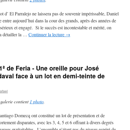
 lot d’ El Parralejo ne laissera pas de souvenir impérissable, Daniel
 entre aujourd’hui dans la cour des grands, après des années de
 sérieux et engagé. Si le succès est incontestable et mérité, on
a détailler la …
Continuer la lecture
→
 1ª de Feria - Une oreille pour José
aval face à un lot en demi-teinte de
afael
 galerie contient
1 photo
.
antiago Domecq ont constitué un lot de présentation et de
rtement disparates, avec les 3, 4, 5 et 6 offrant à divers degrés
harges exploitables. L’ensemble n’étant pas du niveau espéré de