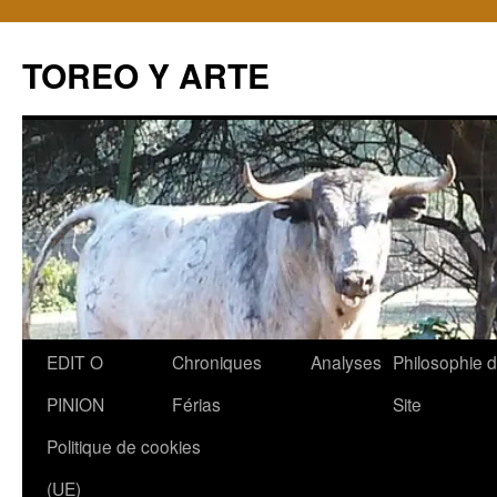
TOREO Y ARTE
Aller
EDIT O
Chroniques
Analyses
Philosophie 
au
PINION
Férias
Site
contenu
Politique de cookies
(UE)