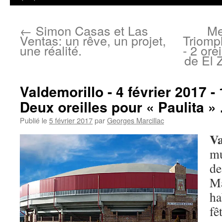
←
Simon Casas et Las
Me
Ventas: un rêve, un projet,
Triomp
une réalité.
- 2 ore
de El Z
Valdemorillo - 4 février 2017 - 
Deux oreilles pour « Paulita » 
Publié le
5 février 2017
par
Georges Marcillac
Va
mu
d
M
ha
fê