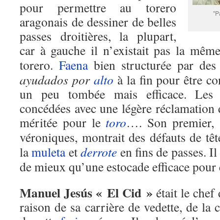
pour permettre au torero
"P
aragonais de dessiner de belles
passes droitières, la plupart,
car à gauche il n’existait pas la mê
torero.
Faena
bien structurée par de
ayudados
por
alto
à la fin pour être c
un peu tombée mais efficace. Les d
concédées avec une légère réclamation
méritée pour le
toro
…. Son premier, a
véroniques, montrait des défauts de tê
la
muleta
et
derrote
en fins de passes. Il
de mieux qu’une estocade efficace pour 
Manuel Jesús « El Cid »
était le chef
raison de sa carrière de vedette, de la 