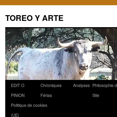
TOREO Y ARTE
Aller
EDIT O
Chroniques
Analyses
Philosophie 
au
PINION
Férias
Site
contenu
Politique de cookies
(UE)