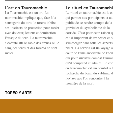
L’art en Tauromachie
Le rituel en Tauromach
La Tauromachie est un art. La
Le rituel en tauromachie est le c
tauromachie implique que, face à la
qui permet aux participants et au
sauvagerie du toro, le torero inhibe
public de se rendre compte de la
ses instincts de protection pour toréer
gravité et du symbolisme de la
avec douceur, lenteur et domination
corrida. C'est pour cette raison q
l'attaque du toro. La tauromachie
est si important de respecter et d
s'exécute sur le sable des arènes où le
s'immerger dans tous les aspects
sang des toros et des toreros se sont
rituel. La corrida est un voyage 
mêlés.
cœur de l'âme ancestrale de l'h
qui pour survivre combat l'anima
qu'il comprend et admire. Le co
en tauromachie est un combat à l
recherche du beau, du sublime, 
l'extase que l'on rencontre à la
frontière de la mort.
TOREO Y ARTE