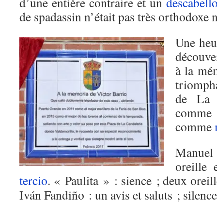
d’une entière contraire et un
descabell
de spadassin n’était pas très orthodoxe ni
Une heu
découve
à la mé
triompha
de La 
comme 
comme
Manuel 
oreille 
tercio
. « Paulita » : sience ; deux oreil
Iván Fandiño : un avis et saluts ; silence