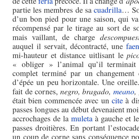
de cette
feria
précoce. Il a changé d’
apo
partie les membres de sa
cuadrilla
… So
d’un bon pied pour une saison, qui va s’
récompensé par le tirage au sort de 
mais vaillant, de charge
descompues
auquel il servait, décontracté, une
fae
mi-hauteur et distance uitlisant le
pic
« obliger » l’animal qu’il terminai
complet terminé par un changement d
d’épée un peu horizontale. Une oreille
fait de cornes,
negro, bragado,
meano
,
était bien commencée avec un
cite
à di
passes longues au début devenaient moin
accrochages de la
muleta
à gauche et l
passes droitières. En portant l’estocad
un coup de corne sans conséquence p