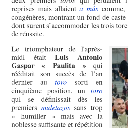
deux premiers
toros
qui perdaient l
reprises mais allaient
a más
comme, d’
congénères, montrant un fond de caste 
dont surent s’accommoder les trois tor
de réussite.
Le triomphateur de l'après-
Luis Antonio
midi était
Gaspar « Paulita »
qui
rééditait son succès de l’an
dernier au
toro
sorti en
cinquième position, un
toro
qui se définissait dès les
premiers
muletazos
sans trop
« humiller » mais avec la
noblesse suffisante et répétition