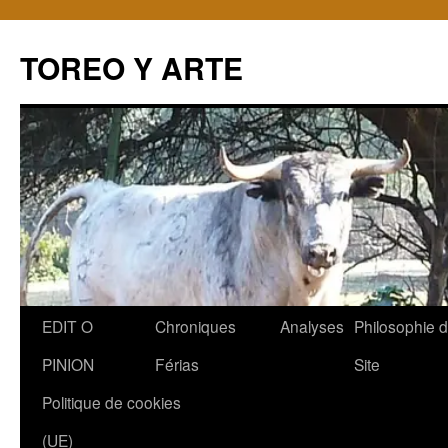
TOREO Y ARTE
Aller
EDIT O
Chroniques
Analyses
Philosophie 
au
PINION
Férias
Site
contenu
Politique de cookies
(UE)