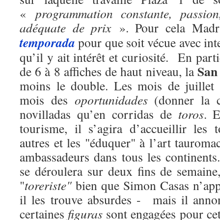
«
programmation constante, passion, 
adéquate de prix
». Pour cela Madr
temporada
pour que soit vécue avec inte
qu’il y ait intérêt et curiosité. En parti
San 
de 6 à 8 affiches de haut niveau, la
moins le double. Les mois de juillet
mois des
oportunidades
(donner la c
novilladas qu’en corridas de
toros
. 
tourisme, il s’agira d’accueillir les 
autres et les "éduquer" à l’art tauromac
ambassadeurs dans tous les continent
se déroulera sur deux fins de semaine,
"
toreriste"
bien que Simon Casas n’appr
il les trouve absurdes - mais il anno
certaines
figuras
sont engagées pour ce