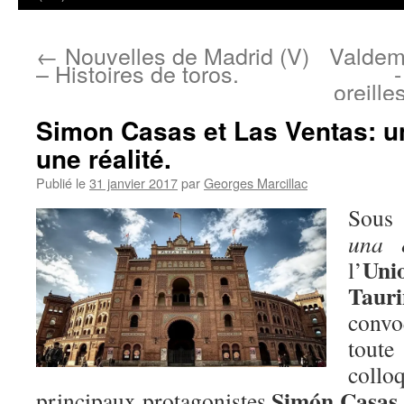
←
Nouvelles de Madrid (V)
Valdemo
– Histoires de toros.
oreille
Simon Casas et Las Ventas: un
une réalité.
Publié le
31 janvier 2017
par
Georges Marcillac
Sous 
una e
Un
l’
Taur
convo
toute
coll
Simón Casas
principaux protagonistes