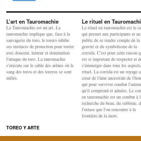
L’art en Tauromachie
Le rituel en Tauromach
La Tauromachie est un art. La
Le rituel en tauromachie est le c
tauromachie implique que, face à la
qui permet aux participants et au
sauvagerie du toro, le torero inhibe
public de se rendre compte de la
ses instincts de protection pour toréer
gravité et du symbolisme de la
avec douceur, lenteur et domination
corrida. C'est pour cette raison q
l'attaque du toro. La tauromachie
est si important de respecter et d
s'exécute sur le sable des arènes où le
s'immerger dans tous les aspects
sang des toros et des toreros se sont
rituel. La corrida est un voyage 
mêlés.
cœur de l'âme ancestrale de l'h
qui pour survivre combat l'anima
qu'il comprend et admire. Le co
en tauromachie est un combat à l
recherche du beau, du sublime, 
l'extase que l'on rencontre à la
frontière de la mort.
TOREO Y ARTE