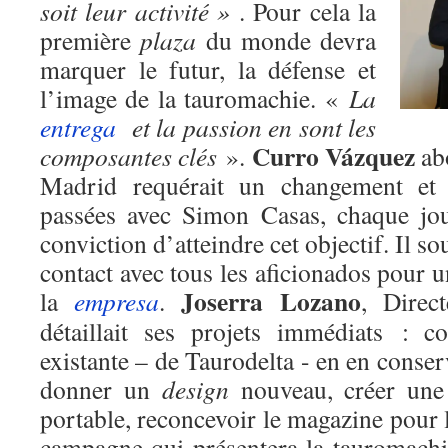
soit leur activité »
. Pour cela la
première
plaza
du monde devra
marquer le futur, la défense et
l’image de la tauromachie. «
La
entrega
et la passion en sont les
Curro Vázquez
composantes clés
».
abo
Madrid requérait un changement et l
passées avec Simon Casas, chaque jou
conviction d’atteindre cet objectif. Il s
contact avec tous les aficionados pour u
Joserra Lozano
la
empresa
.
, Direc
détaillait ses projets immédiats : 
existante – de Taurodelta - en en conser
donner un
design
nouveau, créer une 
portable, reconcevoir le magazine pour 
campagne qui présentera la tauromach