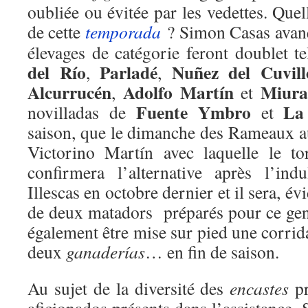
oubliée ou évitée par les vedettes. Quel
de cette
temporada
? Simon Casas avanç
élevages de catégorie feront doublet t
del Río
Parladé
Nuñez del Cuvill
,
,
Alcurrucén
Adolfo Martín
Miur
,
et
Fuente Ymbro
La
novilladas de
et
saison, que le dimanche des Rameaux au
Victorino Martín avec laquelle le t
confirmera l’alternative après l’ind
Illescas en octobre dernier et il sera,
de deux matadors préparés pour ce genr
également être mise sur pied une corri
deux
ganaderías
… en fin de saison.
Au sujet de la diversité des
encastes
p